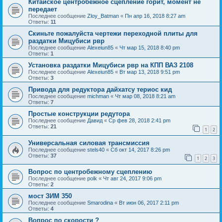
Китайское центробежное сцепление горит, момент не
передает
Последнее сообщение
Zloy_Batman
«
Пн апр 16, 2018 8:27 am
Ответы:
11
Скиньте пожалуйста чертежи переходной плиты для
раздатки Мицубиси рвр
Последнее сообщение
Alexeiun85
«
Чт мар 15, 2018 8:40 pm
Ответы:
1
Установка раздатки Мицубиси рвр на КПП ВАЗ 2108
Последнее сообщение
Alexeiun85
«
Вт мар 13, 2018 9:51 pm
Ответы:
3
Привода для редуктора дайхатсу териос кид
Последнее сообщение
michman
«
Чт мар 08, 2018 8:21 am
Ответы:
7
Простые конструкции редутора
Последнее сообщение
Давид
«
Ср фев 28, 2018 2:41 pm
Ответы:
21
1
2
Универсальная силовая трансмиссия
Последнее сообщение
stels40
«
Сб окт 14, 2017 8:26 pm
Ответы:
37
1
2
3
Вопрос по центробежному сцеплению
Последнее сообщение
polk
«
Чт авг 24, 2017 9:06 pm
Ответы:
2
мост ЗИМ 350
Последнее сообщение
Smarodina
«
Вт июн 06, 2017 2:11 pm
Ответы:
4
Вопрос по скорости ?