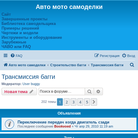
Авто мото самоделки
Сайт
Завершенные проекты
Библиотека самодельщика
Примеры решений
Чертежи и модели
Инструменты и оборудование
Зарубежные
ЧАВО или FAQ
FAQ
Регистрация
Вход
П
Авто мото самоделки
Строительство багги
Трансмиссия багги
о
Трансмиссия багги
и
Модератор:
User buggy
с
Поиск
Расширенный пои
Новая тема
к
1
2
3
4
5
След.
202 темы
Объявления
Переключение передач когда двигатель сзади
Последнее сообщение
Bookvoed
«
Чт апр 29, 2010 11:19 am
Темы