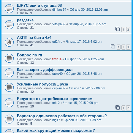
ШРУС оки и ступица 08
Последнее сообщение
dimkos74
«
Сб апр 30, 2016 12:09 am
Ответы:
9
раздатка
Последнее сообщение
Vitalya32
«
Чт апр 28, 2016 10:55 am
Ответы:
21
1
2
АКПП на багги 4х4
Последнее сообщение
ed24ru
«
Чт мар 17, 2016 6:02 pm
Ответы:
41
1
2
3
Вопрос по гп
Последнее сообщение
tmrus
«
Пн фев 15, 2016 12:55 am
Ответы:
13
Как заварить дифференциал.
Последнее сообщение
stels40
«
Сб дек 26, 2015 8:48 pm
Ответы:
7
Усиленные полуоси/шруза
Последнее сообщение
серыи87
«
Сб ноя 14, 2015 7:06 pm
Ответы:
12
Редуктор с центробежным сцеплением
Последнее сообщение
mk-2
«
Чт окт 15, 2015 9:09 pm
Ответы:
19
1
2
Вариатор одинаково работает в обе стороны?
Последнее сообщение
big17
«
Ср сен 09, 2015 11:39 am
Ответы:
5
Какой мах крутящий момент выдержит?