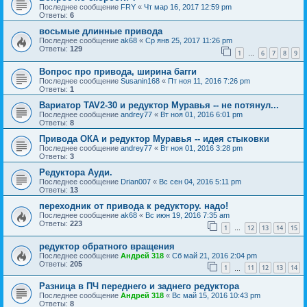
Последнее сообщение
FRY
«
Чт мар 16, 2017 12:59 pm
Ответы:
6
восьмые длинные привода
Последнее сообщение
ak68
«
Ср янв 25, 2017 11:26 pm
Ответы:
129
1
6
7
8
9
…
Вопрос про привода, ширина багги
Последнее сообщение
Susanin168
«
Пт ноя 11, 2016 7:26 pm
Ответы:
1
Вариатор TAV2-30 и редуктор Муравья -- не потянул...
Последнее сообщение
andrey77
«
Вт ноя 01, 2016 6:01 pm
Ответы:
8
Привода ОКА и редуктор Муравья -- идея стыковки
Последнее сообщение
andrey77
«
Вт ноя 01, 2016 3:28 pm
Ответы:
3
Редуктора Ауди.
Последнее сообщение
Drian007
«
Вс сен 04, 2016 5:11 pm
Ответы:
13
переходник от привода к редуктору. надо!
Последнее сообщение
ak68
«
Вс июн 19, 2016 7:35 am
Ответы:
223
1
12
13
14
15
…
редуктор обратного вращения
Последнее сообщение
Андрей 318
«
Сб май 21, 2016 2:04 pm
Ответы:
205
1
11
12
13
14
…
Разница в ПЧ переднего и заднего редуктора
Последнее сообщение
Андрей 318
«
Вс май 15, 2016 10:43 pm
Ответы:
8