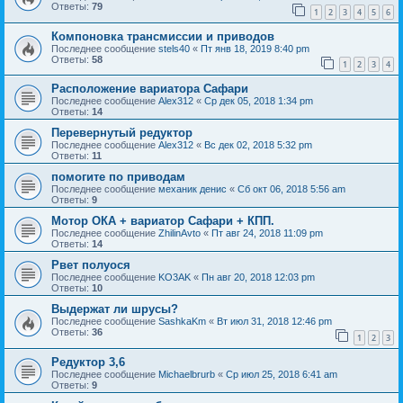
Ответы:
79
1
2
3
4
5
6
Компоновка трансмиссии и приводов
Последнее сообщение
stels40
«
Пт янв 18, 2019 8:40 pm
Ответы:
58
1
2
3
4
Расположение вариатора Сафари
Последнее сообщение
Alex312
«
Ср дек 05, 2018 1:34 pm
Ответы:
14
Перевернутый редуктор
Последнее сообщение
Alex312
«
Вс дек 02, 2018 5:32 pm
Ответы:
11
помогите по приводам
Последнее сообщение
механик денис
«
Сб окт 06, 2018 5:56 am
Ответы:
9
Мотор ОКА + вариатор Сафари + КПП.
Последнее сообщение
ZhilinAvto
«
Пт авг 24, 2018 11:09 pm
Ответы:
14
Рвет полуося
Последнее сообщение
KO3AK
«
Пн авг 20, 2018 12:03 pm
Ответы:
10
Выдержат ли шрусы?
Последнее сообщение
SashkaKm
«
Вт июл 31, 2018 12:46 pm
Ответы:
36
1
2
3
Редуктор 3,6
Последнее сообщение
Michaelbrurb
«
Ср июл 25, 2018 6:41 am
Ответы:
9