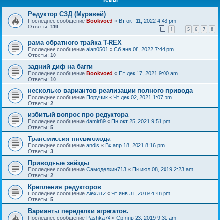
Редуктор СЗД (Муравей)
Последнее сообщение
Bookvoed
«
Вт окт 11, 2022 4:43 pm
Ответы:
119
1
5
6
7
8
…
рама обратного трайка T-REX
Последнее сообщение
alan0501
«
Сб янв 08, 2022 7:44 pm
Ответы:
10
задний диф на багги
Последнее сообщение
Bookvoed
«
Пт дек 17, 2021 9:00 am
Ответы:
10
несколько вариантов реализации полного привода
Последнее сообщение
Поручик
«
Чт дек 02, 2021 1:07 pm
Ответы:
2
избитый вопрос про редуктора
Последнее сообщение
damir89
«
Пн окт 25, 2021 9:51 pm
Ответы:
5
Трансмиссия пневмохода
Последнее сообщение
andis
«
Вс апр 18, 2021 8:16 pm
Ответы:
3
Приводные звёзды
Последнее сообщение
Самоделкин713
«
Пн июл 08, 2019 2:23 am
Ответы:
2
Крепления редукторов
Последнее сообщение
Alex312
«
Чт янв 31, 2019 4:48 pm
Ответы:
5
Варианты переделки агрегатов.
Последнее сообщение
Pashka74
«
Ср янв 23, 2019 9:31 am