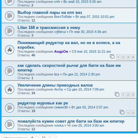
Последнее сообщение
vnh
«
Вс май 10, 2015 9:26 am
Ответы:
2
Выбор главной пары на кпп ваз
Последнее сообщение
BornToRide
«
Вт апр 07, 2015 10:51 pm
Ответы:
12
Lifan 168 и трансмиссия к нему
Последнее сообщение
v@lerui
«
Пт янв 30, 2015 4:36 am
Ответы:
3
Понижающий редуктор на вал, но не в колесе, а на
коробке.
Последнее сообщение
АндрОв
«
Сб янв 10, 2015 11:21 am
Ответы:
46
1
2
3
4
как сделать скоростной рычаг для багги на базе иж
юпитер
Последнее сообщение
liza
«
Пн дек 22, 2014 2:30 pm
Ответы:
1
Увеличение длины приводных валов
Последнее сообщение
Archy
«
Ср дек 10, 2014 7:09 pm
Ответы:
34
1
2
3
редуктор муровья как рк
Последнее сообщение
семен36
«
Вт дек 02, 2014 2:07 pm
Ответы:
18
1
2
пожалуйста нужен совет для багги на базе иж юпитер
Последнее сообщение
vovka
«
Чт сен 25, 2014 3:00 am
Ответы:
12