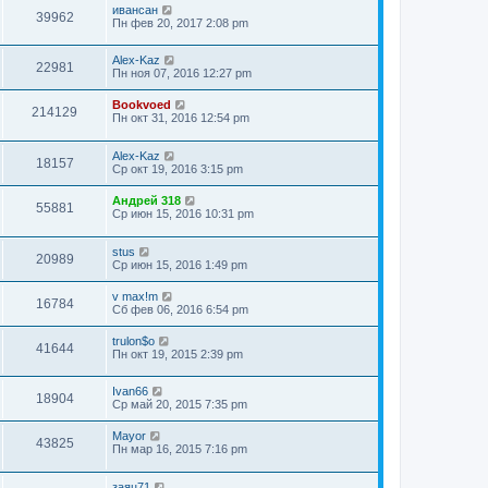
ивансан
39962
Пн фев 20, 2017 2:08 pm
Alex-Kaz
22981
Пн ноя 07, 2016 12:27 pm
Bookvoed
214129
Пн окт 31, 2016 12:54 pm
Alex-Kaz
18157
Ср окт 19, 2016 3:15 pm
Андрей 318
55881
Ср июн 15, 2016 10:31 pm
stus
20989
Ср июн 15, 2016 1:49 pm
v max!m
16784
Сб фев 06, 2016 6:54 pm
trulon$o
41644
Пн окт 19, 2015 2:39 pm
Ivan66
18904
Ср май 20, 2015 7:35 pm
Mayor
43825
Пн мар 16, 2015 7:16 pm
заяц71