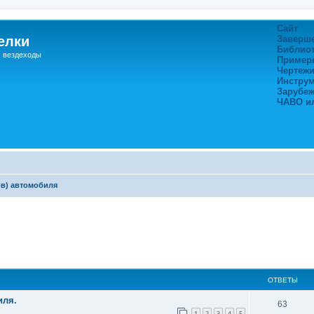
Сайт
елки
Заверш
Библио
, вездеходы
Пример
Чертежи
Инстру
Зарубе
ЧАВО и
ов) автомобиля
ширенный поиск
ОТВЕТЫ
иля.
63
1
2
3
4
5