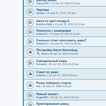
Выбор рамы.
Supra1106
»
Сб янв 24, 2015 9:33 pm
Чертежи
tanyan
»
Чт мар 31, 2011 1:44 am
багги из opel omega b
ilyakrivoshipin
»
Ср авг 20, 2014 10:16 am
Помогите с размерами
Andrew71
»
Пн июн 23, 2014 4:12 pm
Сколько стоит изготовить раму?
Andrew71
»
Ср июн 04, 2014 11:36 pm
Постройка багги Hummbug
Ra16
»
Вт авг 31, 2010 2:50 pm
Самодельный ковш.
Krimaker
»
Вт окт 19, 2010 10:25 am
Совет по раме
некитич
»
Ср ноя 27, 2013 8:05 pm
Резка лобового стекла
wat
»
Вт апр 01, 2008 4:29 pm
Новый проект.
Андрей92
»
Пн авг 19, 2013 6:43 am
Пректирование рамы