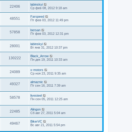
labinskyi
22406
Ср фев 08, 2012 9:18 am
Farspeed
48551
Пт фев 03, 2012 11:49 pm
bersan
57858
Пт фев 03, 2012 12:31 pm
labinskyi
28001
Вт янв 31, 2012 10:37 pm
Black_Arrow
130222
Пн дек 19, 2011 10:33 am
x-motors
24089
Ср ноя 23, 2011 9:35 am
almaznic
49327
Пт сен 16, 2011 7:39 am
livesteel
58578
Пн сен 05, 2011 12:25 am
Alingon
22485
Сб авг 27, 2011 5:04 am
BikerVC
49467
Вс авг 21, 2011 5:54 pm