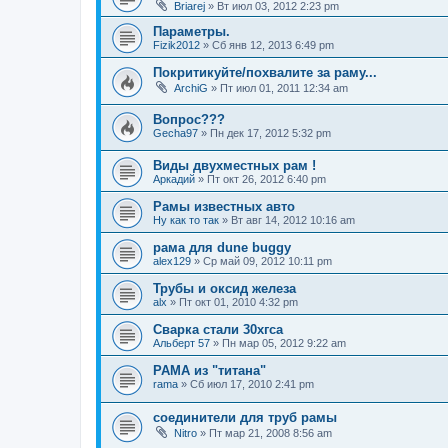
Briarej
»
Вт июл 03, 2012 2:23 pm
Параметры.
Fizik2012
»
Сб янв 12, 2013 6:49 pm
Покритикуйте/похвалите за раму...
ArchiG
»
Пт июл 01, 2011 12:34 am
Вопрос???
Gecha97
»
Пн дек 17, 2012 5:32 pm
Виды двухместных рам !
Аркадий
»
Пт окт 26, 2012 6:40 pm
Рамы известных авто
Ну как то так
»
Вт авг 14, 2012 10:16 am
рама для dune buggy
alex129
»
Ср май 09, 2012 10:11 pm
Трубы и оксид железа
alx
»
Пт окт 01, 2010 4:32 pm
Сварка стали 30хгса
Альберт 57
»
Пн мар 05, 2012 9:22 am
РАМА из "титана"
rama
»
Сб июл 17, 2010 2:41 pm
соединители для труб рамы
Nitro
»
Пт мар 21, 2008 8:56 am