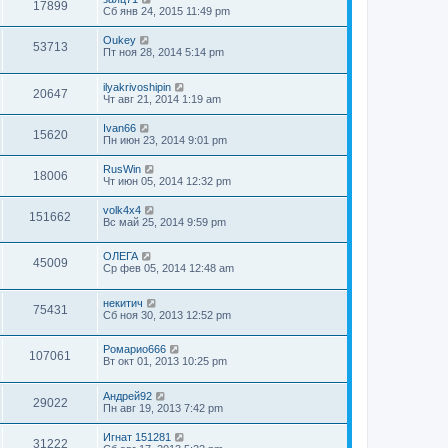
17899
Сб янв 24, 2015 11:49 pm
Oukey
53713
Пт ноя 28, 2014 5:14 pm
ilyakrivoshipin
20647
Чт авг 21, 2014 1:19 am
Ivan66
15620
Пн июн 23, 2014 9:01 pm
RusWin
18006
Чт июн 05, 2014 12:32 pm
volk4x4
151662
Вс май 25, 2014 9:59 pm
ОЛЕГА
45009
Ср фев 05, 2014 12:48 am
некитич
75431
Сб ноя 30, 2013 12:52 pm
Ромарио666
107061
Вт окт 01, 2013 10:25 pm
Андрей92
29022
Пн авг 19, 2013 7:42 pm
Игнат 151281
31222