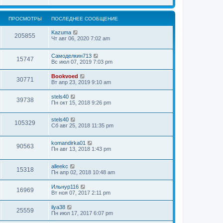
ПРОСМОТРЫ
ПОСЛЕДНЕЕ СООБЩЕНИЕ
Kazuma
205855
Чт авг 06, 2020 7:02 am
Самоделкин713
15747
Вс июл 07, 2019 7:03 pm
Bookvoed
30771
Вт апр 23, 2019 9:10 am
stels40
39738
Пн окт 15, 2018 9:26 pm
stels40
105329
Сб авг 25, 2018 11:35 pm
komandirka01
90563
Пн авг 13, 2018 1:43 pm
alleekc
15318
Пн апр 02, 2018 10:48 am
Ильнур116
16969
Вт ноя 07, 2017 2:11 pm
ilya38
25559
Пн июл 17, 2017 6:07 pm