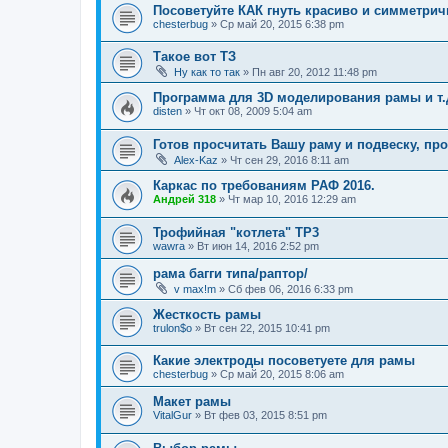
Посоветуйте КАК гнуть красиво и симметрич
chesterbug
»
Ср май 20, 2015 6:38 pm
Такое вот ТЗ
Ну как то так
»
Пн авг 20, 2012 11:48 pm
Программа для 3D моделирования рамы и т.
disten
»
Чт окт 08, 2009 5:04 am
Готов просчитать Вашу раму и подвеску, пр
Alex-Kaz
»
Чт сен 29, 2016 8:11 am
Каркас по требованиям РАФ 2016.
Андрей 318
»
Чт мар 10, 2016 12:29 am
Трофийная "котлета" ТР3
wawra
»
Вт июн 14, 2016 2:52 pm
рама багги типа/раптор/
v max!m
»
Сб фев 06, 2016 6:33 pm
Жесткость рамы
trulon$o
»
Вт сен 22, 2015 10:41 pm
Какие электроды посоветуете для рамы
chesterbug
»
Ср май 20, 2015 8:06 am
Макет рамы
VitalGur
»
Вт фев 03, 2015 8:51 pm