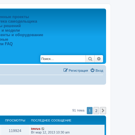
енные проекты
тека самодельщика
ы решений
 и модели
менты и оборудование
жные
ли FAQ
Поиск
Расширенный по
Регистрация
Вход
1
2
След.
91 тема
ПРОСМОТРЫ
ПОСЛЕДНЕЕ СООБЩЕНИЕ
tmrus
119924
Вт мар 12, 2013 10:30 am