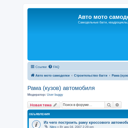
Авто мото самод
Самодельные багги, квадроциклы
Ссылки
FAQ
Авто мото самоделки
Строительство багги
Рама (куз
Рама (кузов) автомобиля
Модератор:
User buggy
Поиск
Рас
Новая тема
ОБЪЯВЛЕНИЯ
Из чего построить раму кроссового автомоб
Nitro
»
Вт дек 04, 2007 2:29 pm