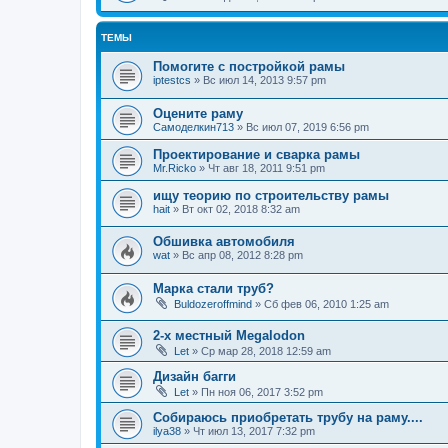
ТЕМЫ
Помогите с постройкой рамы
iptestcs
»
Вс июл 14, 2013 9:57 pm
Оцените раму
Самоделкин713
»
Вс июл 07, 2019 6:56 pm
Проектирование и сварка рамы
Mr.Ricko
»
Чт авг 18, 2011 9:51 pm
ищу теорию по строительству рамы
hait
»
Вт окт 02, 2018 8:32 am
Обшивка автомобиля
wat
»
Вс апр 08, 2012 8:28 pm
Марка стали труб?
Buldozeroffmind
»
Сб фев 06, 2010 1:25 am
2-х местный Megalodon
Let
»
Ср мар 28, 2018 12:59 am
Дизайн багги
Let
»
Пн ноя 06, 2017 3:52 pm
Собираюсь приобретать трубу на раму....
ilya38
»
Чт июл 13, 2017 7:32 pm