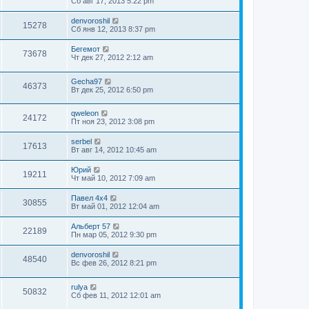
Сб авг 17, 2013 5:22 pm
denvoroshil
15278
Сб янв 12, 2013 8:37 pm
Бегемот
73678
Чт дек 27, 2012 2:12 am
Gecha97
46373
Вт дек 25, 2012 6:50 pm
qweleon
24172
Пт ноя 23, 2012 3:08 pm
serbel
17613
Вт авг 14, 2012 10:45 am
Юрий
19211
Чт май 10, 2012 7:09 am
Павел 4х4
30855
Вт май 01, 2012 12:04 am
Альберт 57
22189
Пн мар 05, 2012 9:30 pm
denvoroshil
48540
Вс фев 26, 2012 8:21 pm
rulya
50832
Сб фев 11, 2012 12:01 am