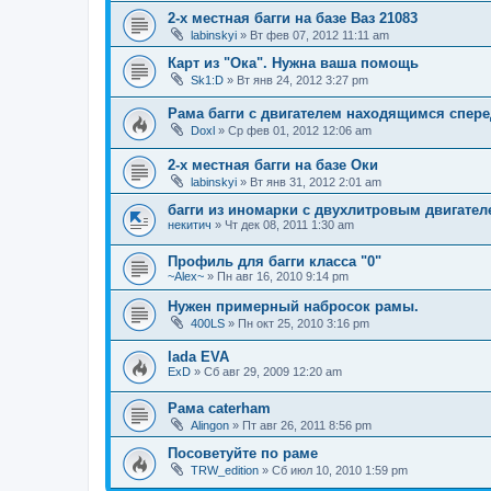
2-х местная багги на базе Ваз 21083
labinskyi
»
Вт фев 07, 2012 11:11 am
Карт из "Ока". Нужна ваша помощь
Sk1:D
»
Вт янв 24, 2012 3:27 pm
Рама багги с двигателем находящимся спере
Doxl
»
Ср фев 01, 2012 12:06 am
2-х местная багги на базе Оки
labinskyi
»
Вт янв 31, 2012 2:01 am
багги из иномарки с двухлитровым двигател
некитич
»
Чт дек 08, 2011 1:30 am
Профиль для багги класса "0"
~Alex~
»
Пн авг 16, 2010 9:14 pm
Нужен примерный набросок рамы.
400LS
»
Пн окт 25, 2010 3:16 pm
lada EVA
ExD
»
Сб авг 29, 2009 12:20 am
Рама caterham
Alingon
»
Пт авг 26, 2011 8:56 pm
Посоветуйте по раме
TRW_edition
»
Сб июл 10, 2010 1:59 pm