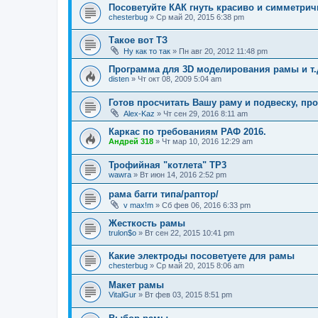
Посоветуйте КАК гнуть красиво и симметрич
chesterbug
»
Ср май 20, 2015 6:38 pm
Такое вот ТЗ
Ну как то так
»
Пн авг 20, 2012 11:48 pm
Программа для 3D моделирования рамы и т.
disten
»
Чт окт 08, 2009 5:04 am
Готов просчитать Вашу раму и подвеску, пр
Alex-Kaz
»
Чт сен 29, 2016 8:11 am
Каркас по требованиям РАФ 2016.
Андрей 318
»
Чт мар 10, 2016 12:29 am
Трофийная "котлета" ТР3
wawra
»
Вт июн 14, 2016 2:52 pm
рама багги типа/раптор/
v max!m
»
Сб фев 06, 2016 6:33 pm
Жесткость рамы
trulon$o
»
Вт сен 22, 2015 10:41 pm
Какие электроды посоветуете для рамы
chesterbug
»
Ср май 20, 2015 8:06 am
Макет рамы
VitalGur
»
Вт фев 03, 2015 8:51 pm