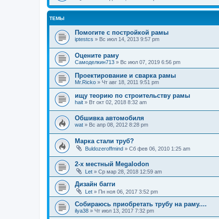
ТЕМЫ
Помогите с постройкой рамы
iptestcs
»
Вс июл 14, 2013 9:57 pm
Оцените раму
Самоделкин713
»
Вс июл 07, 2019 6:56 pm
Проектирование и сварка рамы
Mr.Ricko
»
Чт авг 18, 2011 9:51 pm
ищу теорию по строительству рамы
hait
»
Вт окт 02, 2018 8:32 am
Обшивка автомобиля
wat
»
Вс апр 08, 2012 8:28 pm
Марка стали труб?
Buldozeroffmind
»
Сб фев 06, 2010 1:25 am
2-х местный Megalodon
Let
»
Ср мар 28, 2018 12:59 am
Дизайн багги
Let
»
Пн ноя 06, 2017 3:52 pm
Собираюсь приобретать трубу на раму....
ilya38
»
Чт июл 13, 2017 7:32 pm