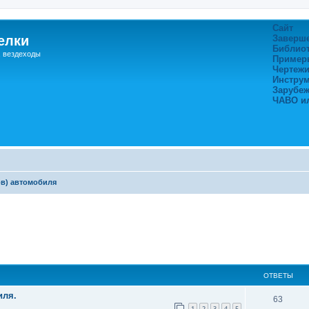
Сайт
елки
Заверш
Библио
, вездеходы
Пример
Чертежи
Инстру
Зарубе
ЧАВО и
ов) автомобиля
ширенный поиск
ОТВЕТЫ
иля.
63
1
2
3
4
5