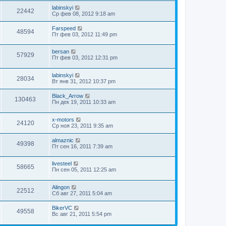
labinskyi
22442
Ср фев 08, 2012 9:18 am
Farspeed
48594
Пт фев 03, 2012 11:49 pm
bersan
57929
Пт фев 03, 2012 12:31 pm
labinskyi
28034
Вт янв 31, 2012 10:37 pm
Black_Arrow
130463
Пн дек 19, 2011 10:33 am
x-motors
24120
Ср ноя 23, 2011 9:35 am
almaznic
49398
Пт сен 16, 2011 7:39 am
livesteel
58665
Пн сен 05, 2011 12:25 am
Alingon
22512
Сб авг 27, 2011 5:04 am
BikerVC
49558
Вс авг 21, 2011 5:54 pm