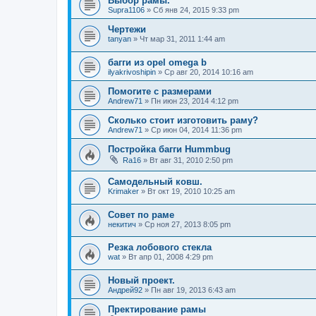
Выбор рамы.
Supra1106
»
Сб янв 24, 2015 9:33 pm
Чертежи
tanyan
»
Чт мар 31, 2011 1:44 am
багги из opel omega b
ilyakrivoshipin
»
Ср авг 20, 2014 10:16 am
Помогите с размерами
Andrew71
»
Пн июн 23, 2014 4:12 pm
Сколько стоит изготовить раму?
Andrew71
»
Ср июн 04, 2014 11:36 pm
Постройка багги Hummbug
Ra16
»
Вт авг 31, 2010 2:50 pm
Самодельный ковш.
Krimaker
»
Вт окт 19, 2010 10:25 am
Совет по раме
некитич
»
Ср ноя 27, 2013 8:05 pm
Резка лобового стекла
wat
»
Вт апр 01, 2008 4:29 pm
Новый проект.
Андрей92
»
Пн авг 19, 2013 6:43 am
Пректирование рамы