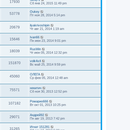
17930
Сб янв 24, 2015 11:49 pm
Oukey
53778
Пт ноя 28, 2014 5:14 pm
ilyakrivoshipin
20679
Чт авг 21, 2014 1:19 am
Ivan66
15646
Пн июн 23, 2014 9:01 pm
RusWin
18039
Чт июн 05, 2014 12:32 pm
volk4x4
151870
Вс май 25, 2014 9:59 pm
ОЛЕГА
45060
Ср фев 05, 2014 12:48 am
некитич
75571
Сб ноя 30, 2013 12:52 pm
Ромарио666
107182
Вт окт 01, 2013 10:25 pm
Андрей92
29071
Пн авг 19, 2013 7:42 pm
Игнат 151281
31265