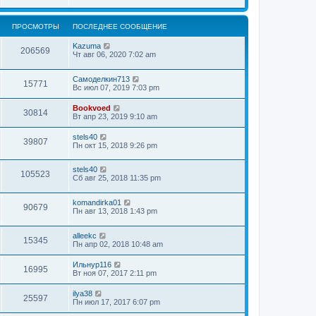
ПРОСМОТРЫ
ПОСЛЕДНЕЕ СООБЩЕНИЕ
Kazuma
206569
Чт авг 06, 2020 7:02 am
Самоделкин713
15771
Вс июл 07, 2019 7:03 pm
Bookvoed
30814
Вт апр 23, 2019 9:10 am
stels40
39807
Пн окт 15, 2018 9:26 pm
stels40
105523
Сб авг 25, 2018 11:35 pm
komandirka01
90679
Пн авг 13, 2018 1:43 pm
alleekc
15345
Пн апр 02, 2018 10:48 am
Ильнур116
16995
Вт ноя 07, 2017 2:11 pm
ilya38
25597
Пн июл 17, 2017 6:07 pm