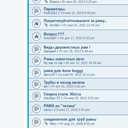
Briarej
»
Вт июл 03, 2012 2:23 pm
Параметры.
Fizik2012
»
Сб янв 12, 2013 6:49 pm
Покритикуйте/похвалите за раму...
ArchiG
»
Пт июл 01, 2011 12:34 am
Вопрос???
Gecha97
»
Пн дек 17, 2012 5:32 pm
Виды двухместных рам !
Аркадий
»
Пт окт 26, 2012 6:40 pm
Рамы известных авто
Ну как то так
»
Вт авг 14, 2012 10:16 am
рама для dune buggy
alex129
»
Ср май 09, 2012 10:11 pm
Трубы и оксид железа
alx
»
Пт окт 01, 2010 4:32 pm
Сварка стали 30хгса
Альберт 57
»
Пн мар 05, 2012 9:22 am
РАМА из "титана"
rama
»
Сб июл 17, 2010 2:41 pm
соединители для труб рамы
Nitro
»
Пт мар 21, 2008 8:56 am