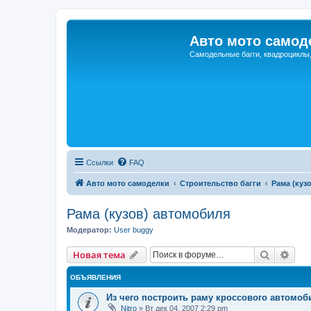
Авто мото самод
Самодельные багги, квадроциклы
Ссылки
FAQ
Авто мото самоделки
Строительство багги
Рама (куз
Рама (кузов) автомобиля
Модератор:
User buggy
Поиск
Рас
Новая тема
ОБЪЯВЛЕНИЯ
Из чего построить раму кроссового автомоб
Nitro
»
Вт дек 04, 2007 2:29 pm