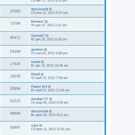
Сб авг 17, 2013 5:22 pm
denvoroshil
15300
Сб янв 12, 2013 8:37 pm
Бегемот
73796
Чт дек 27, 2012 2:12 am
Gecha97
46471
Вт дек 25, 2012 6:50 pm
qweleon
24199
Пт ноя 23, 2012 3:08 pm
serbel
17634
Вт авг 14, 2012 10:45 am
Юрий
19236
Чт май 10, 2012 7:09 am
Павел 4х4
30894
Вт май 01, 2012 12:04 am
Альберт 57
22215
Пн мар 05, 2012 9:30 pm
denvoroshil
48606
Вс фев 26, 2012 8:21 pm
rulya
50897
Сб фев 11, 2012 12:01 am