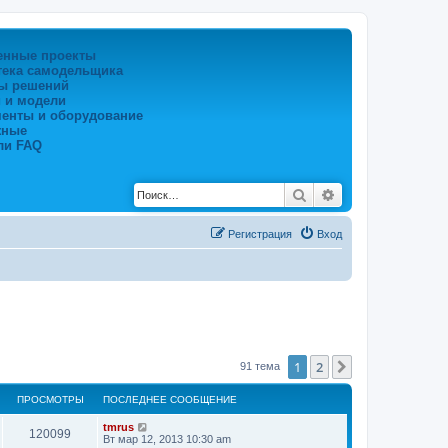
енные проекты
тека самодельщика
ы решений
 и модели
менты и оборудование
жные
ли FAQ
Поиск
Расширенный по
Регистрация
Вход
1
2
След.
91 тема
ПРОСМОТРЫ
ПОСЛЕДНЕЕ СООБЩЕНИЕ
tmrus
120099
Вт мар 12, 2013 10:30 am