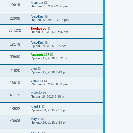
ивансан
40019
Пн фев 20, 2017 2:08 pm
Alex-Kaz
22998
Пн ноя 07, 2016 12:27 pm
Bookvoed
214232
Пн окт 31, 2016 12:54 pm
Alex-Kaz
18178
Ср окт 19, 2016 3:15 pm
Андрей 318
55980
Ср июн 15, 2016 10:31 pm
stus
21020
Ср июн 15, 2016 1:49 pm
v max!m
16819
Сб фев 06, 2016 6:54 pm
trulon$o
41719
Пн окт 19, 2015 2:39 pm
Ivan66
18932
Ср май 20, 2015 7:35 pm
Mayor
43906
Пн мар 16, 2015 7:16 pm
заяц71