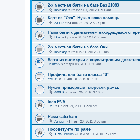
2-х местная багги на базе Ваз 21083
labinskyi
»
Вт фев 07, 2012 11:11 am
Карт из "Ока". Нужна ваша помощь
Sk1:D
»
Вт янв 24, 2012 3:27 pm
Рама багги с двигателем находящимся спере
Doxl
»
Ср фев 01, 2012 12:06 am
2-х местная багги на базе Оки
labinskyi
»
Вт янв 31, 2012 2:01 am
багги из иномарки с двухлитровым двигател
некитич
»
Чт дек 08, 2011 1:30 am
Профиль для багги класса "0"
~Alex~
»
Пн авг 16, 2010 9:14 pm
Нужен примерный набросок рамы.
400LS
»
Пн окт 25, 2010 3:16 pm
lada EVA
ExD
»
Сб авг 29, 2009 12:20 am
Рама caterham
Alingon
»
Пт авг 26, 2011 8:56 pm
Посоветуйте по раме
TRW_edition
»
Сб июл 10, 2010 1:59 pm