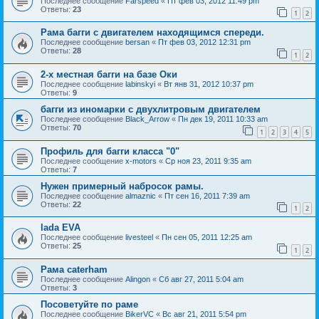
Последнее сообщение
Farspeed
«
Пт фев 03, 2012 11:49 pm
Ответы:
23
1
2
Рама багги с двигателем находящимся спереди.
Последнее сообщение
bersan
«
Пт фев 03, 2012 12:31 pm
Ответы:
28
1
2
2-х местная багги на базе Оки
Последнее сообщение
labinskyi
«
Вт янв 31, 2012 10:37 pm
Ответы:
9
багги из иномарки с двухлитровым двигателем
Последнее сообщение
Black_Arrow
«
Пн дек 19, 2011 10:33 am
Ответы:
70
1
2
3
4
5
Профиль для багги класса "0"
Последнее сообщение
x-motors
«
Ср ноя 23, 2011 9:35 am
Ответы:
7
Нужен примерный набросок рамы.
Последнее сообщение
almaznic
«
Пт сен 16, 2011 7:39 am
Ответы:
22
1
2
lada EVA
Последнее сообщение
livesteel
«
Пн сен 05, 2011 12:25 am
Ответы:
25
1
2
Рама caterham
Последнее сообщение
Alingon
«
Сб авг 27, 2011 5:04 am
Ответы:
3
Посоветуйте по раме
Последнее сообщение
BikerVC
«
Вс авг 21, 2011 5:54 pm