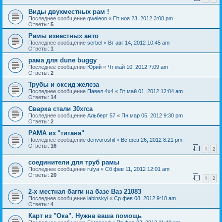
Виды двухместных рам !
Последнее сообщение
qweleon
«
Пт ноя 23, 2012 3:08 pm
Ответы:
5
Рамы известных авто
Последнее сообщение
serbel
«
Вт авг 14, 2012 10:45 am
Ответы:
1
рама для dune buggy
Последнее сообщение
Юрий
«
Чт май 10, 2012 7:09 am
Ответы:
2
Трубы и оксид железа
Последнее сообщение
Павел 4х4
«
Вт май 01, 2012 12:04 am
Ответы:
14
Сварка стали 30хгса
Последнее сообщение
Альберт 57
«
Пн мар 05, 2012 9:30 pm
Ответы:
2
РАМА из "титана"
Последнее сообщение
denvoroshil
«
Вс фев 26, 2012 8:21 pm
Ответы:
16
1
2
соединители для труб рамы
Последнее сообщение
rulya
«
Сб фев 11, 2012 12:01 am
Ответы:
20
1
2
2-х местная багги на базе Ваз 21083
Последнее сообщение
labinskyi
«
Ср фев 08, 2012 9:18 am
Ответы:
4
Карт из "Ока". Нужна ваша помощь