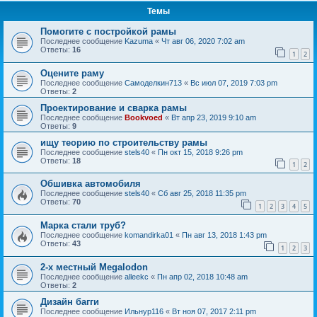
Темы
Помогите с постройкой рамы
Последнее сообщение
Kazuma
«
Чт авг 06, 2020 7:02 am
Ответы:
16
1
2
Оцените раму
Последнее сообщение
Самоделкин713
«
Вс июл 07, 2019 7:03 pm
Ответы:
2
Проектирование и сварка рамы
Последнее сообщение
Bookvoed
«
Вт апр 23, 2019 9:10 am
Ответы:
9
ищу теорию по строительству рамы
Последнее сообщение
stels40
«
Пн окт 15, 2018 9:26 pm
Ответы:
18
1
2
Обшивка автомобиля
Последнее сообщение
stels40
«
Сб авг 25, 2018 11:35 pm
Ответы:
70
1
2
3
4
5
Марка стали труб?
Последнее сообщение
komandirka01
«
Пн авг 13, 2018 1:43 pm
Ответы:
43
1
2
3
2-х местный Megalodon
Последнее сообщение
alleekc
«
Пн апр 02, 2018 10:48 am
Ответы:
2
Дизайн багги
Последнее сообщение
Ильнур116
«
Вт ноя 07, 2017 2:11 pm