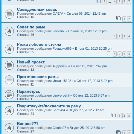
1
4
5
6
7
…
Самодельный ковш.
Последнее сообщение
ОЛЕГА
«
Ср фев 05, 2014 12:48 am
Ответы:
16
1
2
Совет по раме
Последнее сообщение
некитич
«
Сб ноя 30, 2013 12:52 pm
Ответы:
46
1
2
3
4
Резка лобового стекла
Последнее сообщение
Ромарио666
«
Вт окт 01, 2013 10:25 pm
Ответы:
55
1
2
3
4
Новый проект.
Последнее сообщение
Андрей92
«
Пн авг 19, 2013 7:42 pm
Ответы:
13
Пректирование рамы
Последнее сообщение
Игнат 151281
«
Сб авг 17, 2013 5:22 pm
Ответы:
11
Параметры.
Последнее сообщение
denvoroshil
«
Сб янв 12, 2013 8:37 pm
Ответы:
1
Покритикуйте/похвалите за раму...
Последнее сообщение
Бегемот
«
Чт дек 27, 2012 2:12 am
Ответы:
41
1
2
3
Вопрос???
Последнее сообщение
Gecha97
«
Вт дек 25, 2012 6:50 pm
Ответы:
27
1
2