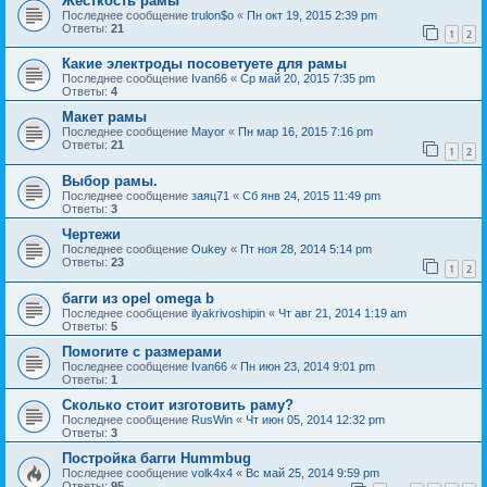
Жесткость рамы
Последнее сообщение
trulon$o
«
Пн окт 19, 2015 2:39 pm
Ответы:
21
1
2
Какие электроды посоветуете для рамы
Последнее сообщение
Ivan66
«
Ср май 20, 2015 7:35 pm
Ответы:
4
Макет рамы
Последнее сообщение
Mayor
«
Пн мар 16, 2015 7:16 pm
Ответы:
21
1
2
Выбор рамы.
Последнее сообщение
заяц71
«
Сб янв 24, 2015 11:49 pm
Ответы:
3
Чертежи
Последнее сообщение
Oukey
«
Пт ноя 28, 2014 5:14 pm
Ответы:
23
1
2
багги из opel omega b
Последнее сообщение
ilyakrivoshipin
«
Чт авг 21, 2014 1:19 am
Ответы:
5
Помогите с размерами
Последнее сообщение
Ivan66
«
Пн июн 23, 2014 9:01 pm
Ответы:
1
Сколько стоит изготовить раму?
Последнее сообщение
RusWin
«
Чт июн 05, 2014 12:32 pm
Ответы:
3
Постройка багги Hummbug
Последнее сообщение
volk4x4
«
Вс май 25, 2014 9:59 pm
Ответы:
95