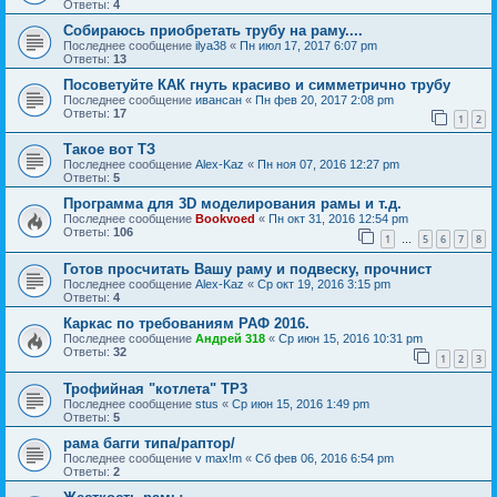
Ответы:
4
Собираюсь приобретать трубу на раму....
Последнее сообщение
ilya38
«
Пн июл 17, 2017 6:07 pm
Ответы:
13
Посоветуйте КАК гнуть красиво и симметрично трубу
Последнее сообщение
ивансан
«
Пн фев 20, 2017 2:08 pm
Ответы:
17
1
2
Такое вот ТЗ
Последнее сообщение
Alex-Kaz
«
Пн ноя 07, 2016 12:27 pm
Ответы:
5
Программа для 3D моделирования рамы и т.д.
Последнее сообщение
Bookvoed
«
Пн окт 31, 2016 12:54 pm
Ответы:
106
1
5
6
7
8
…
Готов просчитать Вашу раму и подвеску, прочнист
Последнее сообщение
Alex-Kaz
«
Ср окт 19, 2016 3:15 pm
Ответы:
4
Каркас по требованиям РАФ 2016.
Последнее сообщение
Андрей 318
«
Ср июн 15, 2016 10:31 pm
Ответы:
32
1
2
3
Трофийная "котлета" ТР3
Последнее сообщение
stus
«
Ср июн 15, 2016 1:49 pm
Ответы:
5
рама багги типа/раптор/
Последнее сообщение
v max!m
«
Сб фев 06, 2016 6:54 pm
Ответы:
2