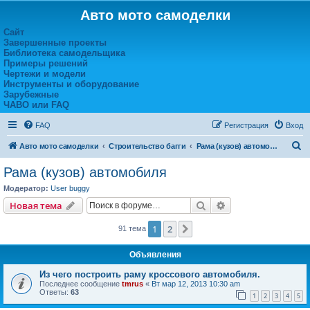
Авто мото самоделки
Сайт
Завершенные проекты
Библиотека самодельщика
Примеры решений
Чертежи и модели
Инструменты и оборудование
Зарубежные
ЧАВО или FAQ
FAQ
Регистрация
Вход
П
Авто мото самоделки
Строительство багги
Рама (кузов) автомобиля
о
Рама (кузов) автомобиля
и
Модератор:
User buggy
с
Поиск
Расширенный пои
Новая тема
к
1
2
След.
91 тема
Объявления
Из чего построить раму кроссового автомобиля.
Последнее сообщение
tmrus
«
Вт мар 12, 2013 10:30 am
Ответы:
63
1
2
3
4
5