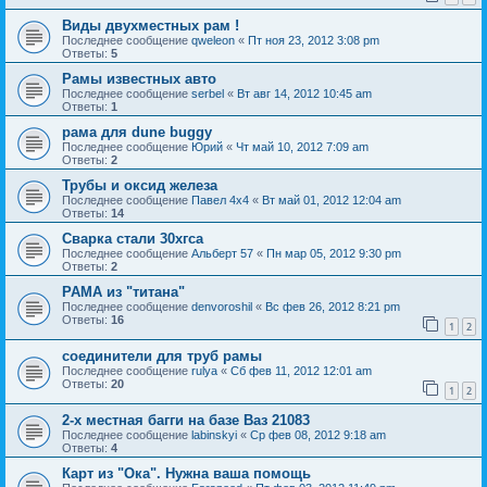
Виды двухместных рам !
Последнее сообщение
qweleon
«
Пт ноя 23, 2012 3:08 pm
Ответы:
5
Рамы известных авто
Последнее сообщение
serbel
«
Вт авг 14, 2012 10:45 am
Ответы:
1
рама для dune buggy
Последнее сообщение
Юрий
«
Чт май 10, 2012 7:09 am
Ответы:
2
Трубы и оксид железа
Последнее сообщение
Павел 4х4
«
Вт май 01, 2012 12:04 am
Ответы:
14
Сварка стали 30хгса
Последнее сообщение
Альберт 57
«
Пн мар 05, 2012 9:30 pm
Ответы:
2
РАМА из "титана"
Последнее сообщение
denvoroshil
«
Вс фев 26, 2012 8:21 pm
Ответы:
16
1
2
соединители для труб рамы
Последнее сообщение
rulya
«
Сб фев 11, 2012 12:01 am
Ответы:
20
1
2
2-х местная багги на базе Ваз 21083
Последнее сообщение
labinskyi
«
Ср фев 08, 2012 9:18 am
Ответы:
4
Карт из "Ока". Нужна ваша помощь