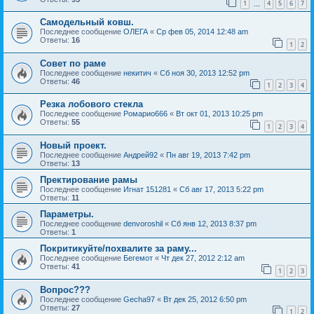
1
4
5
6
7
…
Самодельный ковш.
Последнее сообщение
ОЛЕГА
«
Ср фев 05, 2014 12:48 am
Ответы:
16
1
2
Совет по раме
Последнее сообщение
некитич
«
Сб ноя 30, 2013 12:52 pm
Ответы:
46
1
2
3
4
Резка лобового стекла
Последнее сообщение
Ромарио666
«
Вт окт 01, 2013 10:25 pm
Ответы:
55
1
2
3
4
Новый проект.
Последнее сообщение
Андрей92
«
Пн авг 19, 2013 7:42 pm
Ответы:
13
Пректирование рамы
Последнее сообщение
Игнат 151281
«
Сб авг 17, 2013 5:22 pm
Ответы:
11
Параметры.
Последнее сообщение
denvoroshil
«
Сб янв 12, 2013 8:37 pm
Ответы:
1
Покритикуйте/похвалите за раму...
Последнее сообщение
Бегемот
«
Чт дек 27, 2012 2:12 am
Ответы:
41
1
2
3
Вопрос???
Последнее сообщение
Gecha97
«
Вт дек 25, 2012 6:50 pm
Ответы:
27
1
2