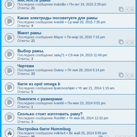
Жесткость рамы
Последнее сообщение
trulon$o
«
Пн окт 19, 2015 2:39 pm
Ответы:
21
1
2
Какие электроды посоветуете для рамы
Последнее сообщение
Ivan66
«
Ср май 20, 2015 7:35 pm
Ответы:
4
Макет рамы
Последнее сообщение
Mayor
«
Пн мар 16, 2015 7:16 pm
Ответы:
21
1
2
Выбор рамы.
Последнее сообщение
заяц71
«
Сб янв 24, 2015 11:49 pm
Ответы:
3
Чертежи
Последнее сообщение
Oukey
«
Пт ноя 28, 2014 5:14 pm
Ответы:
23
1
2
багги из opel omega b
Последнее сообщение
ilyakrivoshipin
«
Чт авг 21, 2014 1:19 am
Ответы:
5
Помогите с размерами
Последнее сообщение
Ivan66
«
Пн июн 23, 2014 9:01 pm
Ответы:
1
Сколько стоит изготовить раму?
Последнее сообщение
RusWin
«
Чт июн 05, 2014 12:32 pm
Ответы:
3
Постройка багги Hummbug
Последнее сообщение
volk4x4
«
Вс май 25, 2014 9:59 pm
Ответы:
95