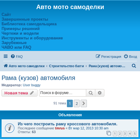
Авто мото самоделки
Сайт
Завершенные проекты
Библиотека самодельщика
Примеры решений
Чертежи и модели
Инструменты и оборудование
Зарубежные
ЧАВО или FAQ
FAQ
Регистрация
Вход
П
Авто мото самоделки
Строительство багги
Рама (кузов) автомобиля
о
Рама (кузов) автомобиля
и
Модератор:
User buggy
с
Поиск
Расширенный пои
Новая тема
к
1
2
След.
91 тема
Объявления
Из чего построить раму кроссового автомобиля.
Последнее сообщение
tmrus
«
Вт мар 12, 2013 10:30 am
Ответы:
63
1
2
3
4
5