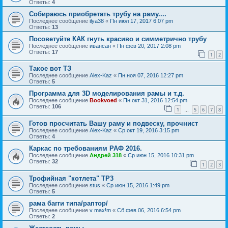
Ответы:
4
Собираюсь приобретать трубу на раму....
Последнее сообщение
ilya38
«
Пн июл 17, 2017 6:07 pm
Ответы:
13
Посоветуйте КАК гнуть красиво и симметрично трубу
Последнее сообщение
ивансан
«
Пн фев 20, 2017 2:08 pm
Ответы:
17
1
2
Такое вот ТЗ
Последнее сообщение
Alex-Kaz
«
Пн ноя 07, 2016 12:27 pm
Ответы:
5
Программа для 3D моделирования рамы и т.д.
Последнее сообщение
Bookvoed
«
Пн окт 31, 2016 12:54 pm
Ответы:
106
1
5
6
7
8
…
Готов просчитать Вашу раму и подвеску, прочнист
Последнее сообщение
Alex-Kaz
«
Ср окт 19, 2016 3:15 pm
Ответы:
4
Каркас по требованиям РАФ 2016.
Последнее сообщение
Андрей 318
«
Ср июн 15, 2016 10:31 pm
Ответы:
32
1
2
3
Трофийная "котлета" ТР3
Последнее сообщение
stus
«
Ср июн 15, 2016 1:49 pm
Ответы:
5
рама багги типа/раптор/
Последнее сообщение
v max!m
«
Сб фев 06, 2016 6:54 pm
Ответы:
2