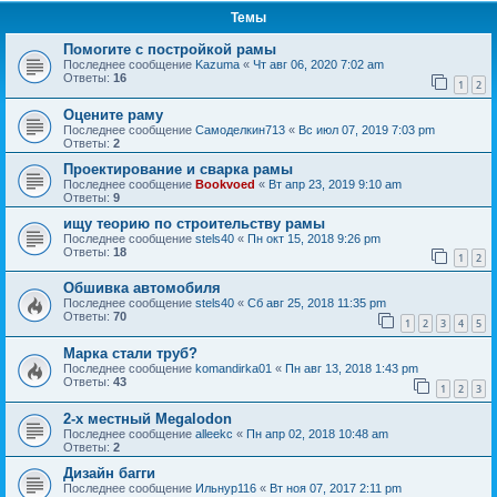
Темы
Помогите с постройкой рамы
Последнее сообщение
Kazuma
«
Чт авг 06, 2020 7:02 am
Ответы:
16
1
2
Оцените раму
Последнее сообщение
Самоделкин713
«
Вс июл 07, 2019 7:03 pm
Ответы:
2
Проектирование и сварка рамы
Последнее сообщение
Bookvoed
«
Вт апр 23, 2019 9:10 am
Ответы:
9
ищу теорию по строительству рамы
Последнее сообщение
stels40
«
Пн окт 15, 2018 9:26 pm
Ответы:
18
1
2
Обшивка автомобиля
Последнее сообщение
stels40
«
Сб авг 25, 2018 11:35 pm
Ответы:
70
1
2
3
4
5
Марка стали труб?
Последнее сообщение
komandirka01
«
Пн авг 13, 2018 1:43 pm
Ответы:
43
1
2
3
2-х местный Megalodon
Последнее сообщение
alleekc
«
Пн апр 02, 2018 10:48 am
Ответы:
2
Дизайн багги
Последнее сообщение
Ильнур116
«
Вт ноя 07, 2017 2:11 pm