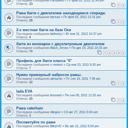
Последнее сообщение
Farspeed
«
Пт фев 03, 2012 11:49 pm
Ответы:
23
1
2
Рама багги с двигателем находящимся спереди.
Последнее сообщение
bersan
«
Пт фев 03, 2012 12:31 pm
Ответы:
28
1
2
2-х местная багги на базе Оки
Последнее сообщение
labinskyi
«
Вт янв 31, 2012 10:37 pm
Ответы:
9
багги из иномарки с двухлитровым двигателем
Последнее сообщение
Black_Arrow
«
Пн дек 19, 2011 10:33 am
Ответы:
70
1
2
3
4
5
Профиль для багги класса "0"
Последнее сообщение
x-motors
«
Ср ноя 23, 2011 9:35 am
Ответы:
7
Нужен примерный набросок рамы.
Последнее сообщение
almaznic
«
Пт сен 16, 2011 7:39 am
Ответы:
22
1
2
lada EVA
Последнее сообщение
livesteel
«
Пн сен 05, 2011 12:25 am
Ответы:
25
1
2
Рама caterham
Последнее сообщение
Alingon
«
Сб авг 27, 2011 5:04 am
Ответы:
3
Посоветуйте по раме
Последнее сообщение
BikerVC
«
Вс авг 21, 2011 5:54 pm