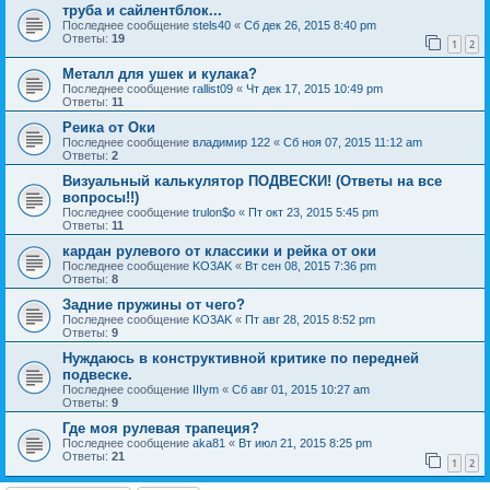
труба и сайлентблок...
Последнее сообщение
stels40
«
Сб дек 26, 2015 8:40 pm
Ответы:
19
1
2
Металл для ушек и кулака?
Последнее сообщение
rallist09
«
Чт дек 17, 2015 10:49 pm
Ответы:
11
Реика от Оки
Последнее сообщение
владимир 122
«
Сб ноя 07, 2015 11:12 am
Ответы:
2
Визуальный калькулятор ПОДВЕСКИ! (Ответы на все
вопросы!!)
Последнее сообщение
trulon$o
«
Пт окт 23, 2015 5:45 pm
Ответы:
11
кардан рулевого от классики и рейка от оки
Последнее сообщение
KO3AK
«
Вт сен 08, 2015 7:36 pm
Ответы:
8
Задние пружины от чего?
Последнее сообщение
KO3AK
«
Пт авг 28, 2015 8:52 pm
Ответы:
9
Нуждаюсь в конструктивной критике по передней
подвеске.
Последнее сообщение
IIIym
«
Сб авг 01, 2015 10:27 am
Ответы:
9
Где моя рулевая трапеция?
Последнее сообщение
aka81
«
Вт июл 21, 2015 8:25 pm
Ответы:
21
1
2