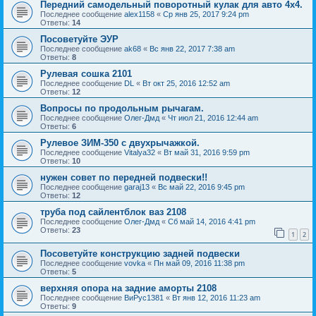
Передний самодельный поворотный кулак для авто 4х4.
Последнее сообщение
alex1158
«
Ср янв 25, 2017 9:24 pm
Ответы:
14
Посоветуйте ЭУР
Последнее сообщение
ak68
«
Вс янв 22, 2017 7:38 am
Ответы:
8
Рулевая сошка 2101
Последнее сообщение
DL
«
Вт окт 25, 2016 12:52 am
Ответы:
12
Вопросы по продольным рычагам.
Последнее сообщение
Олег-Дмд
«
Чт июл 21, 2016 12:44 am
Ответы:
6
Рулевое ЗИМ-350 с двухрычажкой.
Последнее сообщение
Vitalya32
«
Вт май 31, 2016 9:59 pm
Ответы:
10
нужен совет по передней подвески!!
Последнее сообщение
garaj13
«
Вс май 22, 2016 9:45 pm
Ответы:
12
труба под сайлентблок ваз 2108
Последнее сообщение
Олег-Дмд
«
Сб май 14, 2016 4:41 pm
Ответы:
23
1
2
Посоветуйте конструкцию задней подвески
Последнее сообщение
vovka
«
Пн май 09, 2016 11:38 pm
Ответы:
5
верхняя опора на задние аморты 2108
Последнее сообщение
ВиРус1381
«
Вт янв 12, 2016 11:23 am
Ответы:
9