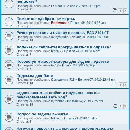
понимаю ?..
Последнее сообщение
Lcruser
«
Вт ноя 26, 2019 4:37 pm
Ответы:
21
1
2
Помогите подобрать амморты.
Последнее сообщение
Bookvoed
«
Пн сен 09, 2019 9:15 am
Ответы:
5
Разница верхних и нижних шаровых ВАЗ 2101-07
Последнее сообщение
avtoyoutube
«
Чт авг 01, 2019 12:57 pm
Ответы:
10
Должны ли сайленты прокручиваться в оправке?
Последнее сообщение
Ivan66
«
Ср июл 24, 2019 8:06 pm
Ответы:
7
Посоветуйте амортизаторы для задней подвески
Последнее сообщение
big17
«
Вт июл 23, 2019 5:07 pm
Ответы:
7
Подвеска для багги
Последнее сообщение
Самоделкин713
«
Вс июл 07, 2019 12:48 pm
Ответы:
18
1
2
задние восьмые стойки и пружины - как вы
реализовываете весь ход?
Последнее сообщение
byronhaf
«
Сб май 04, 2019 2:25 pm
Ответы:
15
1
2
Вопрос по задним рычагам
Последнее сообщение
Nikita_
«
Пн дек 24, 2018 1:34 pm
Ответы:
3
Нагрузки подвески на а-рычагах и выбор матерала