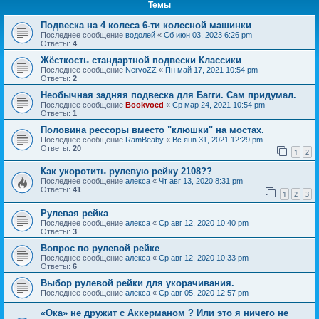
Темы
Подвеска на 4 колеса 6-ти колесной машинки
Последнее сообщение
водолей
«
Сб июн 03, 2023 6:26 pm
Ответы:
4
Жёсткость стандартной подвески Классики
Последнее сообщение
NervoZZ
«
Пн май 17, 2021 10:54 pm
Ответы:
2
Необычная задняя подвеска для Багги. Сам придумал.
Последнее сообщение
Bookvoed
«
Ср мар 24, 2021 10:54 pm
Ответы:
1
Половина рессоры вместо "клюшки" на мостах.
Последнее сообщение
RamBeaby
«
Вс янв 31, 2021 12:29 pm
Ответы:
20
1
2
Как укоротить рулевую рейку 2108??
Последнее сообщение
алекса
«
Чт авг 13, 2020 8:31 pm
Ответы:
41
1
2
3
Рулевая рейка
Последнее сообщение
алекса
«
Ср авг 12, 2020 10:40 pm
Ответы:
3
Вопрос по рулевой рейке
Последнее сообщение
алекса
«
Ср авг 12, 2020 10:33 pm
Ответы:
6
Выбор рулевой рейки для укорачивания.
Последнее сообщение
алекса
«
Ср авг 05, 2020 12:57 pm
«Ока» не дружит с Аккерманом ? Или это я ничего не