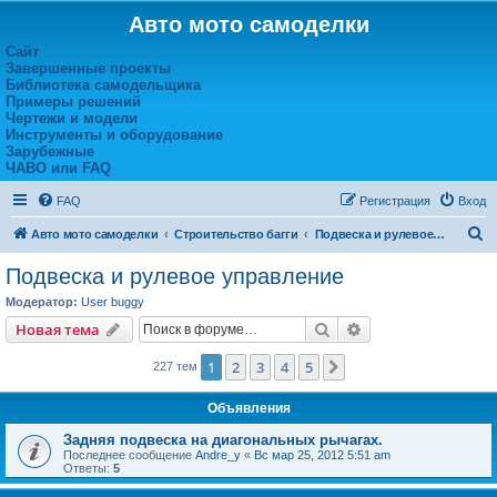
Авто мото самоделки
Сайт
Завершенные проекты
Библиотека самодельщика
Примеры решений
Чертежи и модели
Инструменты и оборудование
Зарубежные
ЧАВО или FAQ
FAQ
Регистрация
Вход
П
Авто мото самоделки
Строительство багги
Подвеска и рулевое управление
о
Подвеска и рулевое управление
и
Модератор:
User buggy
с
Поиск
Расширенный пои
Новая тема
к
1
2
3
4
5
След.
227 тем
Объявления
Задняя подвеска на диагональных рычагах.
Последнее сообщение
Andre_y
«
Вс мар 25, 2012 5:51 am
Ответы:
5