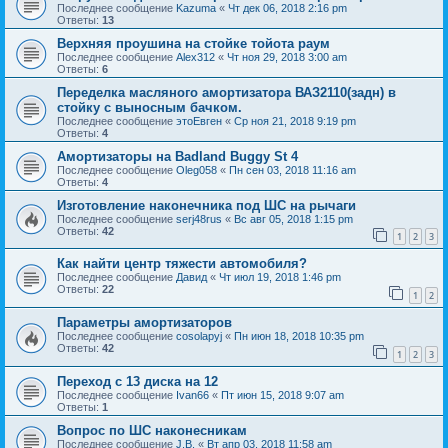
Последнее сообщение
Kazuma
«
Чт дек 06, 2018 2:16 pm
Ответы:
13
Верхняя проушина на стойке тойота раум
Последнее сообщение
Alex312
«
Чт ноя 29, 2018 3:00 am
Ответы:
6
Переделка масляного амортизатора ВАЗ2110(задн) в
стойку с выносным бачком.
Последнее сообщение
этоЕвген
«
Ср ноя 21, 2018 9:19 pm
Ответы:
4
Амортизаторы на Badland Buggy St 4
Последнее сообщение
Oleg058
«
Пн сен 03, 2018 11:16 am
Ответы:
4
Изготовление наконечника под ШС на рычаги
Последнее сообщение
serj48rus
«
Вс авг 05, 2018 1:15 pm
Ответы:
42
1
2
3
Как найти центр тяжести автомобиля?
Последнее сообщение
Давид
«
Чт июл 19, 2018 1:46 pm
Ответы:
22
1
2
Параметры амортизаторов
Последнее сообщение
cosolapyj
«
Пн июн 18, 2018 10:35 pm
Ответы:
42
1
2
3
Переход с 13 диска на 12
Последнее сообщение
Ivan66
«
Пт июн 15, 2018 9:07 am
Ответы:
1
Вопрос по ШС наконесникам
Последнее сообщение
J.B.
«
Вт апр 03, 2018 11:58 am