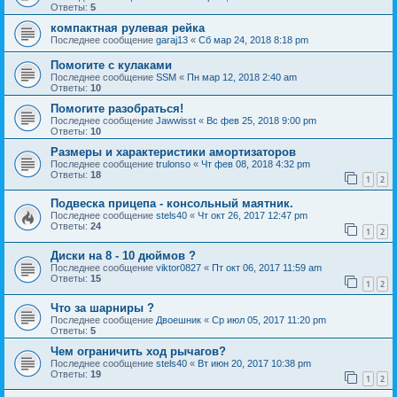
Ответы:
5
компактная рулевая рейка
Последнее сообщение
garaj13
«
Сб мар 24, 2018 8:18 pm
Помогите с кулаками
Последнее сообщение
SSM
«
Пн мар 12, 2018 2:40 am
Ответы:
10
Помогите разобраться!
Последнее сообщение
Jawwisst
«
Вс фев 25, 2018 9:00 pm
Ответы:
10
Размеры и характеристики амортизаторов
Последнее сообщение
trulonso
«
Чт фев 08, 2018 4:32 pm
Ответы:
18
1
2
Подвеска прицепа - консольный маятник.
Последнее сообщение
stels40
«
Чт окт 26, 2017 12:47 pm
Ответы:
24
1
2
Диски на 8 - 10 дюймов ?
Последнее сообщение
viktor0827
«
Пт окт 06, 2017 11:59 am
Ответы:
15
1
2
Что за шарниры ?
Последнее сообщение
Двоешник
«
Ср июл 05, 2017 11:20 pm
Ответы:
5
Чем ограничить ход рычагов?
Последнее сообщение
stels40
«
Вт июн 20, 2017 10:38 pm
Ответы:
19
1
2