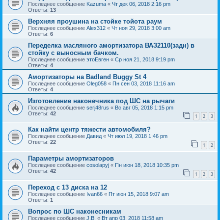
Последнее сообщение
Kazuma
«
Чт дек 06, 2018 2:16 pm
Ответы:
13
Верхняя проушина на стойке тойота раум
Последнее сообщение
Alex312
«
Чт ноя 29, 2018 3:00 am
Ответы:
6
Переделка масляного амортизатора ВАЗ2110(задн) в
стойку с выносным бачком.
Последнее сообщение
этоЕвген
«
Ср ноя 21, 2018 9:19 pm
Ответы:
4
Амортизаторы на Badland Buggy St 4
Последнее сообщение
Oleg058
«
Пн сен 03, 2018 11:16 am
Ответы:
4
Изготовление наконечника под ШС на рычаги
Последнее сообщение
serj48rus
«
Вс авг 05, 2018 1:15 pm
Ответы:
42
1
2
3
Как найти центр тяжести автомобиля?
Последнее сообщение
Давид
«
Чт июл 19, 2018 1:46 pm
Ответы:
22
1
2
Параметры амортизаторов
Последнее сообщение
cosolapyj
«
Пн июн 18, 2018 10:35 pm
Ответы:
42
1
2
3
Переход с 13 диска на 12
Последнее сообщение
Ivan66
«
Пт июн 15, 2018 9:07 am
Ответы:
1
Вопрос по ШС наконесникам
Последнее сообщение
J.B.
«
Вт апр 03, 2018 11:58 am