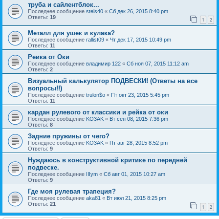
труба и сайлентблок...
Последнее сообщение
stels40
«
Сб дек 26, 2015 8:40 pm
Ответы:
19
1
2
Металл для ушек и кулака?
Последнее сообщение
rallist09
«
Чт дек 17, 2015 10:49 pm
Ответы:
11
Реика от Оки
Последнее сообщение
владимир 122
«
Сб ноя 07, 2015 11:12 am
Ответы:
2
Визуальный калькулятор ПОДВЕСКИ! (Ответы на все
вопросы!!)
Последнее сообщение
trulon$o
«
Пт окт 23, 2015 5:45 pm
Ответы:
11
кардан рулевого от классики и рейка от оки
Последнее сообщение
KO3AK
«
Вт сен 08, 2015 7:36 pm
Ответы:
8
Задние пружины от чего?
Последнее сообщение
KO3AK
«
Пт авг 28, 2015 8:52 pm
Ответы:
9
Нуждаюсь в конструктивной критике по передней
подвеске.
Последнее сообщение
IIIym
«
Сб авг 01, 2015 10:27 am
Ответы:
9
Где моя рулевая трапеция?
Последнее сообщение
aka81
«
Вт июл 21, 2015 8:25 pm
Ответы:
21
1
2