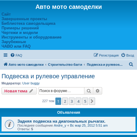
Авто мото самоделки
Сайт
Завершенные проекты
Библиотека самодельщика
Примеры решений
Чертежи и модели
Инструменты и оборудование
Зарубежные
ЧАВО или FAQ
FAQ
Регистрация
Вход
П
Авто мото самоделки
Строительство багги
Подвеска и рулевое управление
о
Подвеска и рулевое управление
и
Модератор:
User buggy
с
Поиск
Расширенный пои
Новая тема
к
1
2
3
4
5
След.
227 тем
Объявления
Задняя подвеска на диагональных рычагах.
Последнее сообщение
Andre_y
«
Вс мар 25, 2012 5:51 am
Ответы:
5