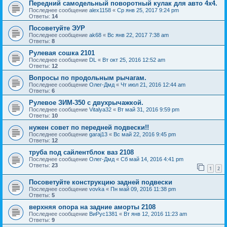
Передний самодельный поворотный кулак для авто 4х4.
Последнее сообщение
alex1158
«
Ср янв 25, 2017 9:24 pm
Ответы:
14
Посоветуйте ЭУР
Последнее сообщение
ak68
«
Вс янв 22, 2017 7:38 am
Ответы:
8
Рулевая сошка 2101
Последнее сообщение
DL
«
Вт окт 25, 2016 12:52 am
Ответы:
12
Вопросы по продольным рычагам.
Последнее сообщение
Олег-Дмд
«
Чт июл 21, 2016 12:44 am
Ответы:
6
Рулевое ЗИМ-350 с двухрычажкой.
Последнее сообщение
Vitalya32
«
Вт май 31, 2016 9:59 pm
Ответы:
10
нужен совет по передней подвески!!
Последнее сообщение
garaj13
«
Вс май 22, 2016 9:45 pm
Ответы:
12
труба под сайлентблок ваз 2108
Последнее сообщение
Олег-Дмд
«
Сб май 14, 2016 4:41 pm
Ответы:
23
1
2
Посоветуйте конструкцию задней подвески
Последнее сообщение
vovka
«
Пн май 09, 2016 11:38 pm
Ответы:
5
верхняя опора на задние аморты 2108
Последнее сообщение
ВиРус1381
«
Вт янв 12, 2016 11:23 am
Ответы:
9