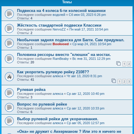
Темы
Подвеска на 4 колеса 6-ти колесной машинки
Последнее сообщение
водолей
«
Сб июн 03, 2023 6:26 pm
Ответы:
4
Жёсткость стандартной подвески Классики
Последнее сообщение
NervoZZ
«
Пн май 17, 2021 10:54 pm
Ответы:
2
Необычная задняя подвеска для Багги. Сам придумал.
Последнее сообщение
Bookvoed
«
Ср мар 24, 2021 10:54 pm
Ответы:
1
Половина рессоры вместо "клюшки" на мостах.
Последнее сообщение
RamBeaby
«
Вс янв 31, 2021 12:29 pm
Ответы:
20
1
2
Как укоротить рулевую рейку 2108??
Последнее сообщение
алекса
«
Чт авг 13, 2020 8:31 pm
Ответы:
41
1
2
3
Рулевая рейка
Последнее сообщение
алекса
«
Ср авг 12, 2020 10:40 pm
Ответы:
3
Вопрос по рулевой рейке
Последнее сообщение
алекса
«
Ср авг 12, 2020 10:33 pm
Ответы:
6
Выбор рулевой рейки для укорачивания.
Последнее сообщение
алекса
«
Ср авг 05, 2020 12:57 pm
«Ока» не дружит с Аккерманом ? Или это я ничего не