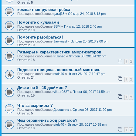
Ответы:
5
компактная рулевая рейка
Последнее сообщение
garaj13
«
Сб мар 24, 2018 8:18 pm
Помогите с кулаками
Последнее сообщение
SSM
«
Пн мар 12, 2018 2:40 am
Ответы:
10
Помогите разобраться!
Последнее сообщение
Jawwisst
«
Вс фев 25, 2018 9:00 pm
Ответы:
10
Размеры и характеристики амортизаторов
Последнее сообщение
trulonso
«
Чт фев 08, 2018 4:32 pm
Ответы:
18
1
2
Подвеска прицепа - консольный маятник.
Последнее сообщение
stels40
«
Чт окт 26, 2017 12:47 pm
Ответы:
24
1
2
Диски на 8 - 10 дюймов ?
Последнее сообщение
viktor0827
«
Пт окт 06, 2017 11:59 am
Ответы:
15
1
2
Что за шарниры ?
Последнее сообщение
Двоешник
«
Ср июл 05, 2017 11:20 pm
Ответы:
5
Чем ограничить ход рычагов?
Последнее сообщение
stels40
«
Вт июн 20, 2017 10:38 pm
Ответы:
19
1
2