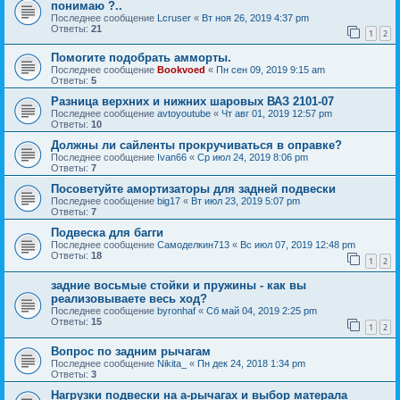
понимаю ?..
Последнее сообщение
Lcruser
«
Вт ноя 26, 2019 4:37 pm
Ответы:
21
1
2
Помогите подобрать амморты.
Последнее сообщение
Bookvoed
«
Пн сен 09, 2019 9:15 am
Ответы:
5
Разница верхних и нижних шаровых ВАЗ 2101-07
Последнее сообщение
avtoyoutube
«
Чт авг 01, 2019 12:57 pm
Ответы:
10
Должны ли сайленты прокручиваться в оправке?
Последнее сообщение
Ivan66
«
Ср июл 24, 2019 8:06 pm
Ответы:
7
Посоветуйте амортизаторы для задней подвески
Последнее сообщение
big17
«
Вт июл 23, 2019 5:07 pm
Ответы:
7
Подвеска для багги
Последнее сообщение
Самоделкин713
«
Вс июл 07, 2019 12:48 pm
Ответы:
18
1
2
задние восьмые стойки и пружины - как вы
реализовываете весь ход?
Последнее сообщение
byronhaf
«
Сб май 04, 2019 2:25 pm
Ответы:
15
1
2
Вопрос по задним рычагам
Последнее сообщение
Nikita_
«
Пн дек 24, 2018 1:34 pm
Ответы:
3
Нагрузки подвески на а-рычагах и выбор матерала