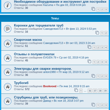
Необходимое оборудование и инструмент для постройки
Последнее сообщение
Kazuma
«
Пн дек 03, 2018 6:04 pm
Ответы:
30
1
2
3
Темы
Коронки для торцевателя труб
Последнее сообщение
Самоделкин713
«
Вт фев 13, 2024 5:53 pm
Ответы:
16
1
2
Сварочная маска
Последнее сообщение
Самоделкин713
«
Вт окт 03, 2023 3:24 am
Ответы:
51
1
2
3
4
Отзывы о полуавтоматах
Последнее сообщение
EVGEN 79
«
Ср окт 02, 2019 4:16 pm
Ответы:
45
1
2
3
4
Электроды для сварки инвертором.
Последнее сообщение
anton1980
«
Пт мар 15, 2019 9:12 am
Ответы:
36
1
2
3
Трубогиб
Последнее сообщение
Bookvoed
«
Пн янв 14, 2019 9:15 am
Ответы:
572
1
36
37
38
39
…
Струбцины для труб, или позиционеры.
Последнее сообщение
Давид
«
Вс ноя 18, 2018 3:07 pm
Ответы:
39
1
2
3