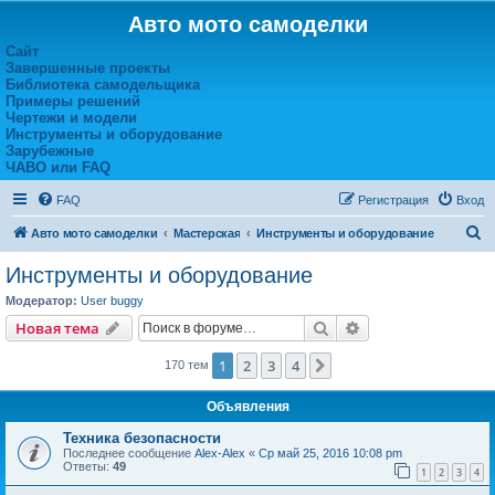
Авто мото самоделки
Сайт
Завершенные проекты
Библиотека самодельщика
Примеры решений
Чертежи и модели
Инструменты и оборудование
Зарубежные
ЧАВО или FAQ
FAQ
Регистрация
Вход
П
Авто мото самоделки
Мастерская
Инструменты и оборудование
о
Инструменты и оборудование
и
Модератор:
User buggy
с
Поиск
Расширенный пои
Новая тема
к
1
2
3
4
След.
170 тем
Объявления
Техника безопасности
Последнее сообщение
Alex-Alex
«
Ср май 25, 2016 10:08 pm
Ответы:
49
1
2
3
4