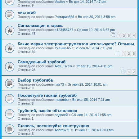
Последнее сообщение
Vasilev
«
Вс дек 14, 2014 7:47 pm
Ответы:
9
листогиб
Последнее сообщение
Ромарио666
«
Вс ноя 30, 2014 3:58 pm
Сигнализация в гараж.
Последнее сообщение
s123456787
«
Ср ноя 19, 2014 3:57 pm
Ответы:
47
1
2
3
4
Какие марки электроинструментов используете? Отзывы.
Последнее сообщение
Ученик-65
«
Вс сен 07, 2014 7:15 pm
Ответы:
39
1
2
3
Самодельный трубогиб
Последнее сообщение
Alex_Tikels
«
Пт авг 15, 2014 4:11 pm
Ответы:
28
1
2
Выбор трубогиба
Последнее сообщение
hair73
«
Вт июл 29, 2014 10:01 am
Ответы:
9
Посоветуйте гиский трубогиб
Последнее сообщение
mutumbo
«
Вт июл 08, 2014 7:11 am
Ответы:
3
Трубогиб, нашёл объявление
Последнее сообщение
водолей
«
Сб июн 14, 2014 11:55 pm
Ответы:
1
Стапель, посоветуйте конструкцию
Последнее сообщение
Andrew71
«
Пт июн 13, 2014 12:03 am
Ответы:
5