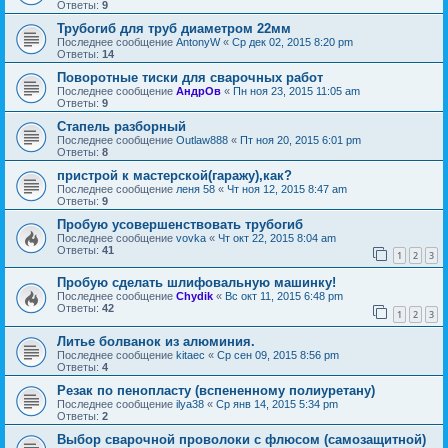
Ответы:
9
Трубогиб для труб диаметром 22мм
Последнее сообщение
AntonyW
«
Ср дек 02, 2015 8:20 pm
Ответы:
14
Поворотные тиски для сварочных работ
Последнее сообщение
АндрОв
«
Пн ноя 23, 2015 11:05 am
Ответы:
9
Стапель разборный
Последнее сообщение
Outlaw888
«
Пт ноя 20, 2015 6:01 pm
Ответы:
8
пристрой к мастерской(гаражу),как?
Последнее сообщение
леня 58
«
Чт ноя 12, 2015 8:47 am
Ответы:
9
Пробую усовершенствовать трубогиб
Последнее сообщение
vovka
«
Чт окт 22, 2015 8:04 am
Ответы:
41
1
2
3
Пробую сделать шлифовальную машинку!
Последнее сообщение
Chydik
«
Вс окт 11, 2015 6:48 pm
Ответы:
42
1
2
3
Литье болванок из алюминия.
Последнее сообщение
kitaec
«
Ср сен 09, 2015 8:56 pm
Ответы:
4
Резак по пенопласту (вспененному полиуретану)
Последнее сообщение
ilya38
«
Ср янв 14, 2015 5:34 pm
Ответы:
2
Выбор сварочной проволоки с флюсом (самозащитной)