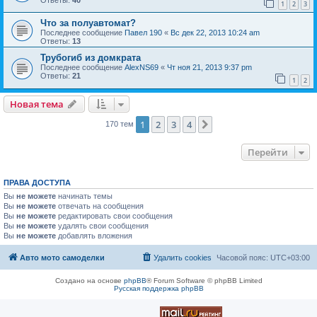
1
2
3
Что за полуавтомат?
Последнее сообщение
Павел 190
«
Вс дек 22, 2013 10:24 am
Ответы:
13
Трубогиб из домкрата
Последнее сообщение
AlexNS69
«
Чт ноя 21, 2013 9:37 pm
Ответы:
21
1
2
Новая тема
1
2
3
4
След.
170 тем
Перейти
ПРАВА ДОСТУПА
Вы
не можете
начинать темы
Вы
не можете
отвечать на сообщения
Вы
не можете
редактировать свои сообщения
Вы
не можете
удалять свои сообщения
Вы
не можете
добавлять вложения
Авто мото самоделки
Удалить cookies
Часовой пояс:
UTC+03:00
Создано на основе
phpBB
® Forum Software © phpBB Limited
Русская поддержка phpBB