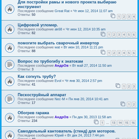
Для постройки рамы и нового проекта выбираю
инструмент
Последнее сообщение
Great Rat
«
Чт июн 12, 2014 11:07 am
Ответы:
50
1
2
3
4
Цифровой угломер.
Последнее сообщение
ak68
«
Чт июн 12, 2014 10:35 am
Ответы:
82
1
2
3
4
5
6
помогите выбрать сварочный инвертор
Последнее сообщение
wat
«
Вт июн 10, 2014 11:21 pm
Ответы:
88
1
2
3
4
5
6
Вопрос по трубогибу к знатокам
Последнее сообщение
АндрОв
«
Вт май 27, 2014 11:50 am
Ответы:
3
Как согнуть трубу?
Последнее сообщение
Evol
«
Чт янв 30, 2014 2:57 pm
Ответы:
41
1
2
3
Пескоструйный аппарат
Последнее сообщение
Nec-M
«
Пн янв 20, 2014 10:41 am
Ответы:
17
1
2
Обогрев гаража
Последнее сообщение
АндрОв
«
Пн дек 30, 2013 11:58 am
Ответы:
234
1
13
14
15
16
…
Самодельный кантователь (стенд) для моторов.
Последнее сообщение
Юрий
«
Вт дек 24, 2013 7:44 pm
Ответы:
40