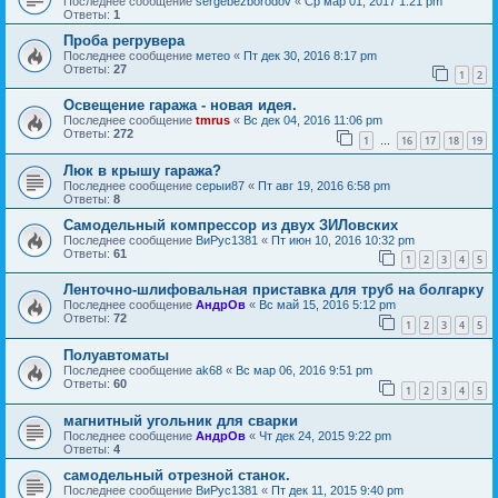
Последнее сообщение
sergebezborodov
«
Ср мар 01, 2017 1:21 pm
Ответы:
1
Проба регрувера
Последнее сообщение
метео
«
Пт дек 30, 2016 8:17 pm
Ответы:
27
1
2
Освещение гаража - новая идея.
Последнее сообщение
tmrus
«
Вс дек 04, 2016 11:06 pm
Ответы:
272
1
16
17
18
19
…
Люк в крышу гаража?
Последнее сообщение
серыи87
«
Пт авг 19, 2016 6:58 pm
Ответы:
8
Самодельный компрессор из двух ЗИЛовских
Последнее сообщение
ВиРус1381
«
Пт июн 10, 2016 10:32 pm
Ответы:
61
1
2
3
4
5
Ленточно-шлифовальная приставка для труб на болгарку
Последнее сообщение
АндрОв
«
Вс май 15, 2016 5:12 pm
Ответы:
72
1
2
3
4
5
Полуавтоматы
Последнее сообщение
ak68
«
Вс мар 06, 2016 9:51 pm
Ответы:
60
1
2
3
4
5
магнитный угольник для сварки
Последнее сообщение
АндрОв
«
Чт дек 24, 2015 9:22 pm
Ответы:
4
самодельный отрезной станок.
Последнее сообщение
ВиРус1381
«
Пт дек 11, 2015 9:40 pm