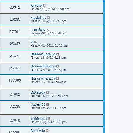
KillaBilla
20372
Пт фев 01, 2013 12:08 am
krapiwina1
16280
Чт янв 10, 2013 5:31 pm
серый007
27791
Вт янв 08, 2013 7:56 pm
Vi
25447
Чт ноя 01, 2012 11:25 pm
НаталияНаташа
21472
Пт окт 26, 2012 6:18 pm
НаталияНаташа
25792
Пт окт 26, 2012 6:15 pm
НаталияНаташа
127683
Пт окт 26, 2012 6:08 pm
Санек987
24862
Пн окт 15, 2012 12:53 pm
vladimir09
72135
Пн окт 08, 2012 4:12 pm
andrianych
27676
Пт сен 07, 2012 7:35 pm
Andrey.lbt
120558