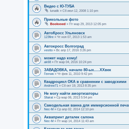
Видео с Ю-ТУБА
lunatik
»
Сб июл 12, 2008 1:10 pm
Прикольные фото
Bookvoed
»
Пт мар 29, 2013 12:05 pm
АвтоКросс Ульяновск
123fire
»
Чт ноя 07, 2013 1:53 am
Автокросс Волгоград
vestto
»
Вс апр 17, 2016 3:26 pm
может надо кому!
ak68
»
Пт мар 04, 2016 10:24 pm
ЗАВАДОВКА, начало 80-ых.....XXвек
Генчик
»
Чт фев 11, 2010 9:42 pm
Квадроцикл ОКА в сравнении с заводскими
Andrew71
»
Сб окт 19, 2013 8:35 pm
Не могу найти амортизаторы
Sfairat
»
Ср мар 06, 2013 5:54 pm
Самодельная ванна для иммерсионной печа
Nec-M
»
Ср апр 02, 2014 12:10 pm
Аквапринт деталек салона
Nec-M
»
Пт мар 14, 2014 11:43 am
Катапульта для танка