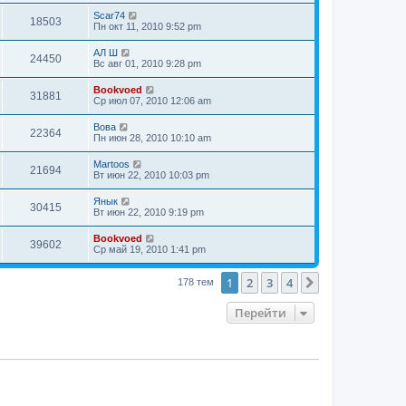
Scar74
18503
Пн окт 11, 2010 9:52 pm
АЛ Ш
24450
Вс авг 01, 2010 9:28 pm
Bookvoed
31881
Ср июл 07, 2010 12:06 am
Вова
22364
Пн июн 28, 2010 10:10 am
Martoos
21694
Вт июн 22, 2010 10:03 pm
Янык
30415
Вт июн 22, 2010 9:19 pm
Bookvoed
39602
Ср май 19, 2010 1:41 pm
1
2
3
4
След.
178 тем
Перейти