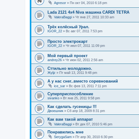
Agresor
»
Пн окт 04, 2010 6:18 pm
Lada 2121 4x4 Niva машина CARDI TETRA
ValeraBaggi
»
Чт янв 27, 2011 10:33 am
Трёх колёсный Урал.
IGOR_22
»
Вс авг 07, 2011 7:53 pm
Просто электрокарт
IGOR_22
»
Чт июл 07, 2011 11:09 pm
Мой первый проект
andrey26
»
Чт июн 02, 2011 2:56 am
Сттильно молодожно.
Жyljz
»
Пт май 13, 2011 9:48 pm
А у нас снег..вместо соревнований
ice_sar
»
Вс фев 13, 2011 7:11 pm
Суперприспособление
sivanko
»
Вт янв 25, 2011 9:58 pm
Как сделать гусеницы !!!
Двоешник
»
Сб апр 18, 2009 8:31 pm
Как вам такой аппарат
ValeraBaggi
»
Вт дек 07, 2010 5:46 pm
Понравились мне
SerygaSam
»
Пт апр 30, 2010 6:30 pm