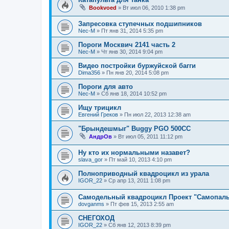
Bookvoed
»
Вт июл 06, 2010 1:38 pm
Запресовка ступечных подшипников
Nec-M
»
Пт янв 31, 2014 5:35 pm
Пороги Москвич 2141 часть 2
Nec-M
»
Чт янв 30, 2014 9:04 pm
Видео постройки буржуйской багги
Dima356
»
Пн янв 20, 2014 5:08 pm
Пороги для авто
Nec-M
»
Сб янв 18, 2014 10:52 pm
Ищу трицикл
Евгений Греков
»
Пн июл 22, 2013 12:38 am
"Брындешмыг" Buggy PGO 500CC
АндрОв
»
Вт июл 05, 2011 11:12 pm
Ну кто их нормальными назавет?
slava_gor
»
Пт май 10, 2013 4:10 pm
Полноприводный квадроцикл из урала
IGOR_22
»
Ср апр 13, 2011 1:08 pm
Самодельный квадроцикл Проект "Самопал
dovganms
»
Пт фев 15, 2013 2:55 am
СНЕГОХОД
IGOR_22
»
Сб янв 12, 2013 8:39 pm