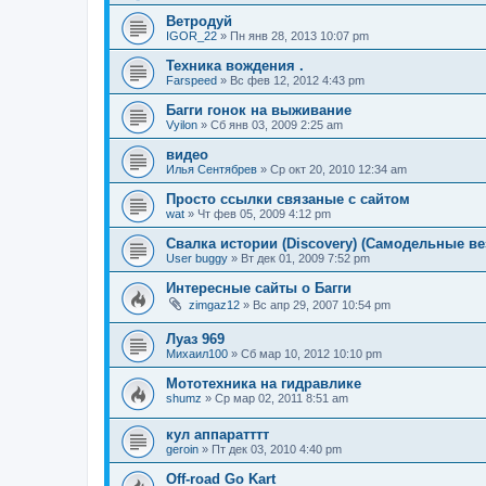
Ветродуй
IGOR_22
»
Пн янв 28, 2013 10:07 pm
Техника вождения .
Farspeed
»
Вс фев 12, 2012 4:43 pm
Багги гонок на выживание
Vyilon
»
Сб янв 03, 2009 2:25 am
видео
Илья Сентябрев
»
Ср окт 20, 2010 12:34 am
Просто ссылки связаные с сайтом
wat
»
Чт фев 05, 2009 4:12 pm
Свалка истории (Discovery) (Самодельные в
User buggy
»
Вт дек 01, 2009 7:52 pm
Интересные сайты о Багги
zimgaz12
»
Вс апр 29, 2007 10:54 pm
Луаз 969
Михаил100
»
Сб мар 10, 2012 10:10 pm
Мототехника на гидравлике
shumz
»
Ср мар 02, 2011 8:51 am
кул аппаратттт
geroin
»
Пт дек 03, 2010 4:40 pm
Off-road Go Kart