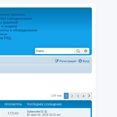
енные проекты
тека самодельщика
ы решений
 и модели
менты и оборудование
жные
ли FAQ
Поиск
Расширенный по
Регистрация
Вход
1
2
3
4
След.
178 тем
ПРОСМОТРЫ
ПОСЛЕДНЕЕ СООБЩЕНИЕ
Subwoofer31
172143
Вс фев 02, 2020 10:11 am