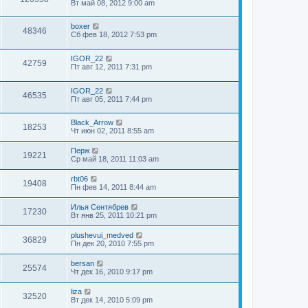
Вт май 08, 2012 9:00 am
boxer
48346
Сб фев 18, 2012 7:53 pm
IGOR_22
42759
Пт авг 12, 2011 7:31 pm
IGOR_22
46535
Пт авг 05, 2011 7:44 pm
Black_Arrow
18253
Чт июн 02, 2011 8:55 am
Перж
19221
Ср май 18, 2011 11:03 am
rbt06
19408
Пн фев 14, 2011 8:44 am
Илья Сентябрев
17230
Вт янв 25, 2011 10:21 pm
plushevui_medved
36829
Пн дек 20, 2010 7:55 pm
bersan
25574
Чт дек 16, 2010 9:17 pm
liza
32520
Вт дек 14, 2010 5:09 pm