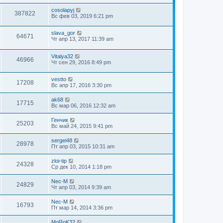
cosolapyj
387822
Вс фев 03, 2019 6:21 pm
slava_gor
64671
Чт апр 13, 2017 11:39 am
Vitalya32
46966
Чт сен 29, 2016 8:49 pm
vestto
17208
Вс апр 17, 2016 3:30 pm
ak68
17715
Вс мар 06, 2016 12:32 am
Генчик
25203
Вс май 24, 2015 9:41 pm
sergei48
28978
Пт апр 03, 2015 10:31 am
zloi-tip
24328
Ср дек 10, 2014 1:18 pm
Nec-M
24829
Чт апр 03, 2014 9:39 am
Nec-M
16793
Пт мар 14, 2014 3:36 pm
MoRoK32