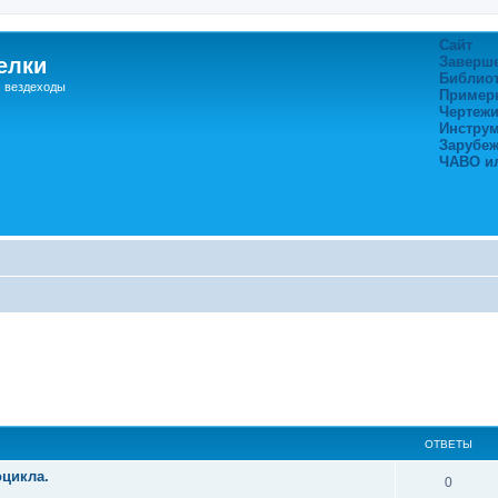
Сайт
елки
Заверш
Библио
, вездеходы
Пример
Чертежи
Инстру
Зарубе
ЧАВО и
ширенный поиск
ОТВЕТЫ
цикла.
0