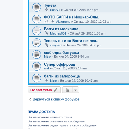
Тунета
Scar74
»
Сб окт 09, 2010 9:37 pm
ФОТО БАГГИ из Йошкар-Олы.
Alextreme
»
Ср мар 10, 2010 12:03 am
Багги из москвича
Мастер001
»
Сб май 29, 2010 1:58 am
Теперь он и за Багги взялся..
cimyliant
»
Пн май 24, 2010 4:36 pm
ещё одна баггушка
Nitro
»
Вс янв 04, 2009 9:54 pm
Супер офф-роад
wat
»
Сб окт 11, 2008 2:14 am
багги из запорожца
Nitro
»
Вс фев 22, 2009 10:47 am
Новая тема
Вернуться к списку форумов
ПРАВА ДОСТУПА
Вы
не можете
начинать темы
Вы
не можете
отвечать на сообщения
Вы
не можете
редактировать свои сообщения