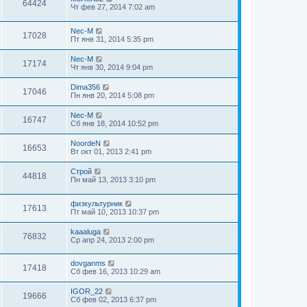
64424
Чт фев 27, 2014 7:02 am
Nec-M
17028
Пт янв 31, 2014 5:35 pm
Nec-M
17174
Чт янв 30, 2014 9:04 pm
Dima356
17046
Пн янв 20, 2014 5:08 pm
Nec-M
16747
Сб янв 18, 2014 10:52 pm
NoordeN
16653
Вт окт 01, 2013 2:41 pm
Строй
44818
Пн май 13, 2013 3:10 pm
физкультурник
17613
Пт май 10, 2013 10:37 pm
kaaaluga
76832
Ср апр 24, 2013 2:00 pm
dovganms
17418
Сб фев 16, 2013 10:29 am
IGOR_22
19666
Сб фев 02, 2013 6:37 pm