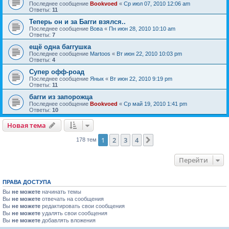
Последнее сообщение
Bookvoed
«
Ср июл 07, 2010 12:06 am
Ответы:
11
Теперь он и за Багги взялся..
Последнее сообщение
Вова
«
Пн июн 28, 2010 10:10 am
Ответы:
7
ещё одна баггушка
Последнее сообщение
Martoos
«
Вт июн 22, 2010 10:03 pm
Ответы:
4
Супер офф-роад
Последнее сообщение
Янык
«
Вт июн 22, 2010 9:19 pm
Ответы:
11
багги из запорожца
Последнее сообщение
Bookvoed
«
Ср май 19, 2010 1:41 pm
Ответы:
10
Новая тема
1
2
3
4
След.
178 тем
Перейти
ПРАВА ДОСТУПА
Вы
не можете
начинать темы
Вы
не можете
отвечать на сообщения
Вы
не можете
редактировать свои сообщения
Вы
не можете
удалять свои сообщения
Вы
не можете
добавлять вложения