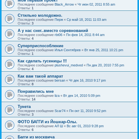
Мой первый проект
Последнее сообщение
Black_Arrow
«
Чт июн 02, 2011 8:55 am
Ответы:
1
Сттильно молодожно.
Последнее сообщение
Перж
«
Ср май 18, 2011 11:03 am
Ответы:
3
А у нас снег..вместо соревнований
Последнее сообщение
rbt06
«
Пн фев 14, 2011 8:44 am
Ответы:
4
Суперприспособление
Последнее сообщение
Илья Сентябрев
«
Вт янв 25, 2011 10:21 pm
Ответы:
1
Как сделать гусеницы !!!
Последнее сообщение
plushevui_medved
«
Пн дек 20, 2010 7:55 pm
Ответы:
4
Как вам такой аппарат
Последнее сообщение
bersan
«
Чт дек 16, 2010 9:17 pm
Ответы:
8
Понравились мне
Последнее сообщение
liza
«
Вт дек 14, 2010 5:09 pm
Ответы:
14
Тунета
Последнее сообщение
Scar74
«
Пн окт 11, 2010 9:52 pm
Ответы:
3
ФОТО БАГГИ из Йошкар-Олы.
Последнее сообщение
АЛ Ш
«
Вс авг 01, 2010 9:28 pm
Ответы:
6
Багги из москвича