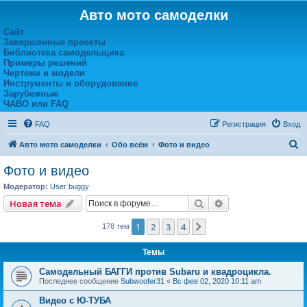
Авто мото самоделки
Сайт
Завершенные проекты
Библиотека самодельщика
Примеры решений
Чертежи и модели
Инструменты и оборудование
Зарубежные
ЧАВО или FAQ
FAQ
Регистрация
Вход
П
Авто мото самоделки
Обо всём
Фото и видео
о
Фото и видео
и
Модератор:
User buggy
с
Поиск
Расширенный пои
Новая тема
к
1
2
3
4
След.
178 тем
Темы
Самодельный БАГГИ против Subaru и квадроцикла.
Последнее сообщение
Subwoofer31
«
Вс фев 02, 2020 10:11 am
Видео с Ю-ТУБА