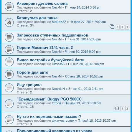
Аквапринт деталек салона
Последнее сообщение
Nec-M
«
Пт мар 14, 2014 3:36 pm
Ответы:
2
Катапульта для танка
Последнее сообщение
MoRoK32
«
Чт фев 27, 2014 7:02 am
Ответы:
34
1
2
3
Запресовка ступечных подшипников
Последнее сообщение
Nec-M
«
Пт янв 31, 2014 5:35 pm
Пороги Москвич 2141 часть 2
Последнее сообщение
Nec-M
«
Чт янв 30, 2014 9:04 pm
Видео постройки буржуйской багги
Последнее сообщение
Dima356
«
Пн янв 20, 2014 5:08 pm
Пороги для авто
Последнее сообщение
Nec-M
«
Сб янв 18, 2014 10:52 pm
Ищу трицикл
Последнее сообщение
NoordeN
«
Вт окт 01, 2013 2:41 pm
Ответы:
2
"Брындешмыг" Buggy PGO 500CC
Последнее сообщение
Строй
«
Пн май 13, 2013 3:10 pm
Ответы:
18
1
2
Ну кто их нормальными назавет?
Последнее сообщение
физкультурник
«
Пт май 10, 2013 10:37 pm
Ответы:
3
Полноприводный квадроцикл из урала