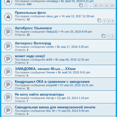
Последнее сообщение
cosolapyj
«
Вс фев 03, 2019 6:21 pm
Ответы:
344
1
20
21
22
23
…
Прикольные фото
Последнее сообщение
slava_gor
«
Чт апр 13, 2017 11:39 am
Ответы:
32
1
2
3
АвтоКросс Ульяновск
Последнее сообщение
Vitalya32
«
Чт сен 29, 2016 8:49 pm
Ответы:
20
1
2
Автокросс Волгоград
Последнее сообщение
vestto
«
Вс апр 17, 2016 3:30 pm
Ответы:
4
может надо кому!
Последнее сообщение
ak68
«
Вс мар 06, 2016 12:32 am
Ответы:
4
ЗАВАДОВКА, начало 80-ых.....XXвек
Последнее сообщение
Генчик
«
Вс май 24, 2015 9:41 pm
Ответы:
6
Квадроцикл ОКА в сравнении с заводскими
Последнее сообщение
sergei48
«
Пт апр 03, 2015 10:31 am
Ответы:
11
Не могу найти амортизаторы
Последнее сообщение
zloi-tip
«
Ср дек 10, 2014 1:18 pm
Ответы:
7
Самодельная ванна для иммерсионной печати
Последнее сообщение
Nec-M
«
Чт апр 03, 2014 9:39 am
Ответы:
4