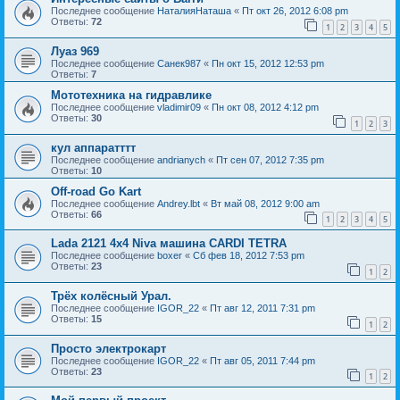
Последнее сообщение
НаталияНаташа
«
Пт окт 26, 2012 6:08 pm
Ответы:
72
1
2
3
4
5
Луаз 969
Последнее сообщение
Санек987
«
Пн окт 15, 2012 12:53 pm
Ответы:
7
Мототехника на гидравлике
Последнее сообщение
vladimir09
«
Пн окт 08, 2012 4:12 pm
Ответы:
30
1
2
3
кул аппаратттт
Последнее сообщение
andrianych
«
Пт сен 07, 2012 7:35 pm
Ответы:
10
Off-road Go Kart
Последнее сообщение
Andrey.lbt
«
Вт май 08, 2012 9:00 am
Ответы:
66
1
2
3
4
5
Lada 2121 4x4 Niva машина CARDI TETRA
Последнее сообщение
boxer
«
Сб фев 18, 2012 7:53 pm
Ответы:
23
1
2
Трёх колёсный Урал.
Последнее сообщение
IGOR_22
«
Пт авг 12, 2011 7:31 pm
Ответы:
15
1
2
Просто электрокарт
Последнее сообщение
IGOR_22
«
Пт авг 05, 2011 7:44 pm
Ответы:
23
1
2