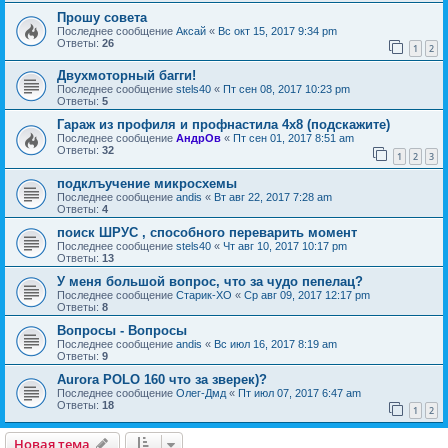
Прошу совета
Последнее сообщение
Аксай
«
Вс окт 15, 2017 9:34 pm
Ответы:
26
1
2
Двухмоторный багги!
Последнее сообщение
stels40
«
Пт сен 08, 2017 10:23 pm
Ответы:
5
Гараж из профиля и профнастила 4х8 (подскажите)
Последнее сообщение
АндрОв
«
Пт сен 01, 2017 8:51 am
Ответы:
32
1
2
3
подклъучение микросхемы
Последнее сообщение
andis
«
Вт авг 22, 2017 7:28 am
Ответы:
4
поиск ШРУС , способного переварить момент
Последнее сообщение
stels40
«
Чт авг 10, 2017 10:17 pm
Ответы:
13
У меня большой вопрос, что за чудо пепелац?
Последнее сообщение
Старик-ХО
«
Ср авг 09, 2017 12:17 pm
Ответы:
8
Вопросы - Вопросы
Последнее сообщение
andis
«
Вс июл 16, 2017 8:19 am
Ответы:
9
Aurora POLO 160 что за зверек)?
Последнее сообщение
Олег-Дмд
«
Пт июл 07, 2017 6:47 am
Ответы:
18
1
2
Новая тема