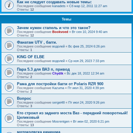
Как не следует создавать новые темы:
Последнее сообщение
kanadets
«
Сб мар 12, 2011 11:27 am
Ответы:
12
Темы
Зачем нужен стапель и что это такое?
Последнее сообщение
Bookvoed
«
Вт сен 10, 2024 9:40 am
Ответы:
12
Фанатам UTV , багги.
Последнее сообщение
водолей
«
Вс фев 25, 2024 6:26 pm
Ответы:
1
KING OF ELBE
Последнее сообщение
водолей
«
Ср ноя 29, 2023 7:33 pm
Пара 5.3 для ВАЗ п, привод
Последнее сообщение
Chydik
«
Вс дек 18, 2022 12:34 am
Ответы:
2
Рама для постройки багги от Polaris RZR 900
Последнее сообщение
Kazuma
«
Пт июл 31, 2020 4:39 pm
Ответы:
2
Вопрос
Последнее сообщение
sergei48
«
Пт июл 24, 2020 9:26 pm
Ответы:
3
Кто строил из заднего моста Ваз - передний поворотный!
Целиковый
Последнее сообщение
Mosrentgen
«
Вт июн 02, 2020 6:21 pm
Ответы:
13
мотоколяска кинешма