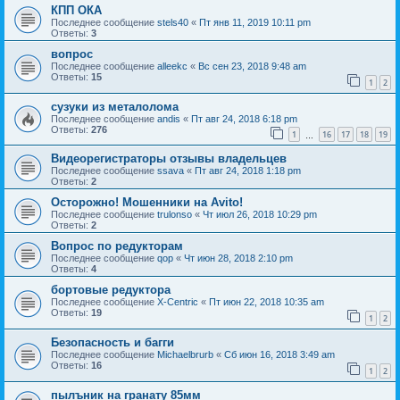
КПП ОКА
Последнее сообщение
stels40
«
Пт янв 11, 2019 10:11 pm
Ответы:
3
вопрос
Последнее сообщение
alleekc
«
Вс сен 23, 2018 9:48 am
Ответы:
15
1
2
сузуки из металолома
Последнее сообщение
andis
«
Пт авг 24, 2018 6:18 pm
Ответы:
276
1
16
17
18
19
…
Видеорегистраторы отзывы владельцев
Последнее сообщение
ssava
«
Пт авг 24, 2018 1:18 pm
Ответы:
2
Осторожно! Мошенники на Avito!
Последнее сообщение
trulonso
«
Чт июл 26, 2018 10:29 pm
Ответы:
2
Вопрос по редукторам
Последнее сообщение
qop
«
Чт июн 28, 2018 2:10 pm
Ответы:
4
бортовые редуктора
Последнее сообщение
X-Centric
«
Пт июн 22, 2018 10:35 am
Ответы:
19
1
2
Безопасность и багги
Последнее сообщение
Michaelbrurb
«
Сб июн 16, 2018 3:49 am
Ответы:
16
1
2
пылъник на гранату 85мм