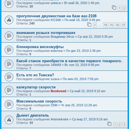
Последнее сообщение
алекса
«
Вт май 26, 2020 1:46 pm
Ответы:
18
1
2
прогулочная двухместная на базе ваз 2108
Последнее сообщение
KO3AK
«
Пн май 18, 2020 3:49 pm
Ответы:
240
1
14
15
16
17
…
внимание розыск потерпевших
Последнее сообщение
Владимир 34rus
«
Ср апр 22, 2020 5:35 pm
Ответы:
1
блокировка вискомуфты
Последнее сообщение
вовочка
«
Пн дек 23, 2019 2:36 pm
Ответы:
9
Какой станок приобрести в качестве первого токарного.
Последнее сообщение
JAWA9
«
Вс ноя 10, 2019 8:48 pm
Ответы:
7
Есть кто из Томска?
Последнее сообщение
ssava
«
Пн июн 03, 2019 7:59 pm
калкулатор скорости
Последнее сообщение
Bookvoed
«
Ср май 15, 2019 9:10 am
Ответы:
1
Максимальная скорость
Последнее сообщение
SSM
«
Чт апр 25, 2019 12:28 am
Ответы:
9
Дымит двигатель
Последнее сообщение
Antonioknisk
«
Ср мар 27, 2019 9:16 am
Ответы:
34
1
2
3