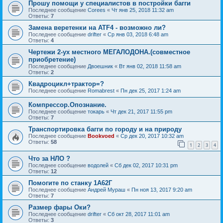
Прошу помощи у специалистов в постройки багги
Последнее сообщение
Corees
«
Чт янв 25, 2018 11:32 am
Ответы:
7
Замена веретенки на ATF4 - возможно ли?
Последнее сообщение
drifter
«
Ср янв 03, 2018 6:48 am
Ответы:
4
Чертежи 2-ух местного МЕГАЛОДОНА.(совместное
приобретение)
Последнее сообщение
Двоешник
«
Вт янв 02, 2018 11:58 am
Ответы:
2
Квадроцикл+трактор=?
Последнее сообщение
Romabrest
«
Пн дек 25, 2017 1:24 am
Компрессор.Опознание.
Последнее сообщение
токарь
«
Чт дек 21, 2017 11:55 pm
Ответы:
7
Транспортировка багги по городу и на природу
Последнее сообщение
Bookvoed
«
Ср дек 20, 2017 10:32 am
Ответы:
58
1
2
3
4
Что за НЛО ?
Последнее сообщение
водолей
«
Сб дек 02, 2017 10:31 pm
Ответы:
12
Помогите по станку 1А62Г
Последнее сообщение
Андрей Мураш
«
Пн ноя 13, 2017 9:20 am
Ответы:
7
Размер фары Оки?
Последнее сообщение
drifter
«
Сб окт 28, 2017 11:01 am
Ответы:
3