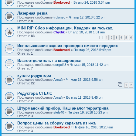
Последнее сообщение
Bookvoed
«
Вт апр 24, 2018 3:34 pm
Ответы:
6
Лазерная резка
Последнее сообщение
trulonso
«
Чт апр 12, 2018 8:22 pm
Ответы:
8
MINI RiP Сбор информации. Квадрик на гуськах.
Последнее сообщение
Chydik
«
Вт апр 10, 2018 1:01 am
Ответы:
83
1
2
3
4
5
6
Использование задних приводов вместо передних
Последнее сообщение
Bookvoed
«
Пн мар 26, 2018 5:49 pm
Ответы:
1
Влагоотделитель на квадроцикл
Последнее сообщение
sergei48
«
Чт мар 15, 2018 11:42 am
Ответы:
7
куплю редуктора
Последнее сообщение
Аксай
«
Чт мар 15, 2018 9:56 am
Ответы:
22
1
2
Редуктора СТЕЛС
Последнее сообщение
Аксай
«
Вс мар 11, 2018 9:45 pm
Ответы:
2
Штурманский прибор. Наш аналог терратрипа
Последнее сообщение
stels40
«
Пн фев 19, 2018 10:23 pm
Ответы:
3
Вопрос цены за сборку караката из ижа
Последнее сообщение
Bookvoed
«
Пт фев 16, 2018 10:23 am
Ответы:
3