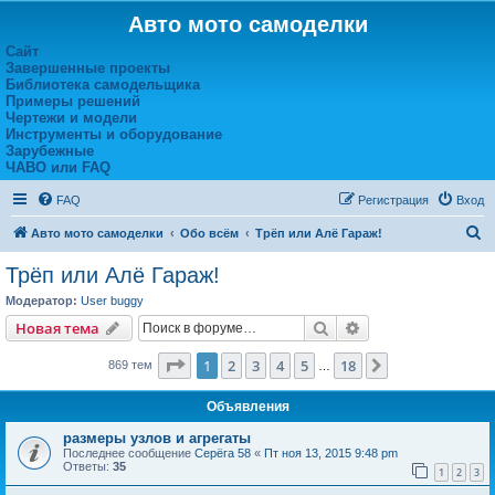
Авто мото самоделки
Сайт
Завершенные проекты
Библиотека самодельщика
Примеры решений
Чертежи и модели
Инструменты и оборудование
Зарубежные
ЧАВО или FAQ
FAQ
Регистрация
Вход
П
Авто мото самоделки
Обо всём
Трёп или Алё Гараж!
о
Трёп или Алё Гараж!
и
Модератор:
User buggy
с
Поиск
Расширенный пои
Новая тема
к
Страница
1
из
18
1
2
3
4
5
18
След.
869 тем
…
Объявления
размеры узлов и агрегаты
Последнее сообщение
Серёга 58
«
Пт ноя 13, 2015 9:48 pm
Ответы:
35
1
2
3