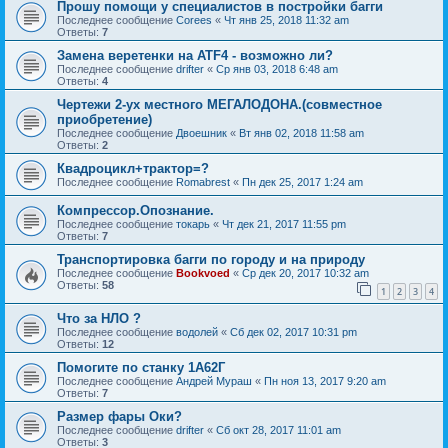
Прошу помощи у специалистов в постройки багги
Последнее сообщение
Corees
«
Чт янв 25, 2018 11:32 am
Ответы:
7
Замена веретенки на ATF4 - возможно ли?
Последнее сообщение
drifter
«
Ср янв 03, 2018 6:48 am
Ответы:
4
Чертежи 2-ух местного МЕГАЛОДОНА.(совместное
приобретение)
Последнее сообщение
Двоешник
«
Вт янв 02, 2018 11:58 am
Ответы:
2
Квадроцикл+трактор=?
Последнее сообщение
Romabrest
«
Пн дек 25, 2017 1:24 am
Компрессор.Опознание.
Последнее сообщение
токарь
«
Чт дек 21, 2017 11:55 pm
Ответы:
7
Транспортировка багги по городу и на природу
Последнее сообщение
Bookvoed
«
Ср дек 20, 2017 10:32 am
Ответы:
58
1
2
3
4
Что за НЛО ?
Последнее сообщение
водолей
«
Сб дек 02, 2017 10:31 pm
Ответы:
12
Помогите по станку 1А62Г
Последнее сообщение
Андрей Мураш
«
Пн ноя 13, 2017 9:20 am
Ответы:
7
Размер фары Оки?
Последнее сообщение
drifter
«
Сб окт 28, 2017 11:01 am
Ответы:
3