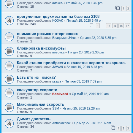
Последнее сообщение
алекса
«
Вт май 26, 2020 1:46 pm
Ответы:
18
1
2
прогулочная двухместная на базе ваз 2108
Последнее сообщение
KO3AK
«
Пн май 18, 2020 3:49 pm
Ответы:
240
1
14
15
16
17
…
внимание розыск потерпевших
Последнее сообщение
Владимир 34rus
«
Ср апр 22, 2020 5:35 pm
Ответы:
1
блокировка вискомуфты
Последнее сообщение
вовочка
«
Пн дек 23, 2019 2:36 pm
Ответы:
9
Какой станок приобрести в качестве первого токарного.
Последнее сообщение
JAWA9
«
Вс ноя 10, 2019 8:48 pm
Ответы:
7
Есть кто из Томска?
Последнее сообщение
ssava
«
Пн июн 03, 2019 7:59 pm
калкулатор скорости
Последнее сообщение
Bookvoed
«
Ср май 15, 2019 9:10 am
Ответы:
1
Максимальная скорость
Последнее сообщение
SSM
«
Чт апр 25, 2019 12:28 am
Ответы:
9
Дымит двигатель
Последнее сообщение
Antonioknisk
«
Ср мар 27, 2019 9:16 am
Ответы:
34
1
2
3