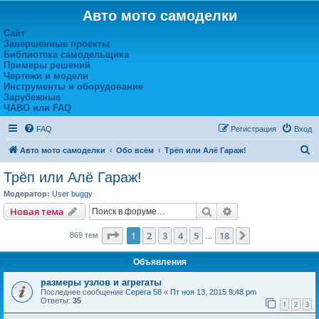
Авто мото самоделки
Сайт
Завершенные проекты
Библиотека самодельщика
Примеры решений
Чертежи и модели
Инструменты и оборудование
Зарубежные
ЧАВО или FAQ
FAQ
Регистрация
Вход
П
Авто мото самоделки
Обо всём
Трёп или Алё Гараж!
о
Трёп или Алё Гараж!
и
Модератор:
User buggy
с
Поиск
Расширенный пои
Новая тема
к
Страница
1
из
18
1
2
3
4
5
18
След.
869 тем
…
Объявления
размеры узлов и агрегаты
Последнее сообщение
Серёга 58
«
Пт ноя 13, 2015 9:48 pm
Ответы:
35
1
2
3