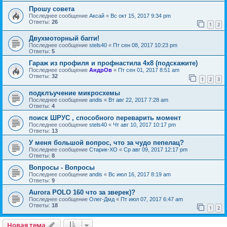
Прошу совета
Последнее сообщение
Аксай
«
Вс окт 15, 2017 9:34 pm
Ответы:
26
1
2
Двухмоторный багги!
Последнее сообщение
stels40
«
Пт сен 08, 2017 10:23 pm
Ответы:
5
Гараж из профиля и профнастила 4х8 (подскажите)
Последнее сообщение
АндрОв
«
Пт сен 01, 2017 8:51 am
Ответы:
32
1
2
3
подклъучение микросхемы
Последнее сообщение
andis
«
Вт авг 22, 2017 7:28 am
Ответы:
4
поиск ШРУС , способного переварить момент
Последнее сообщение
stels40
«
Чт авг 10, 2017 10:17 pm
Ответы:
13
У меня большой вопрос, что за чудо пепелац?
Последнее сообщение
Старик-ХО
«
Ср авг 09, 2017 12:17 pm
Ответы:
8
Вопросы - Вопросы
Последнее сообщение
andis
«
Вс июл 16, 2017 8:19 am
Ответы:
9
Aurora POLO 160 что за зверек)?
Последнее сообщение
Олег-Дмд
«
Пт июл 07, 2017 6:47 am
Ответы:
18
1
2
Новая тема