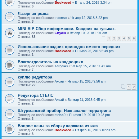
Последнее сообщение
Bookvoed
«
Вт апр 24, 2018 3:34 pm
Ответы:
6
Лазерная резка
Последнее сообщение
trulonso
«
Чт апр 12, 2018 8:22 pm
Ответы:
8
MINI RiP Сбор информации. Квадрик на гуськах.
Последнее сообщение
Chydik
«
Вт апр 10, 2018 1:01 am
Ответы:
83
1
2
3
4
5
6
Использование задних приводов вместо передних
Последнее сообщение
Bookvoed
«
Пн мар 26, 2018 5:49 pm
Ответы:
1
Влагоотделитель на квадроцикл
Последнее сообщение
sergei48
«
Чт мар 15, 2018 11:42 am
Ответы:
7
куплю редуктора
Последнее сообщение
Аксай
«
Чт мар 15, 2018 9:56 am
Ответы:
22
1
2
Редуктора СТЕЛС
Последнее сообщение
Аксай
«
Вс мар 11, 2018 9:45 pm
Ответы:
2
Штурманский прибор. Наш аналог терратрипа
Последнее сообщение
stels40
«
Пн фев 19, 2018 10:23 pm
Ответы:
3
Вопрос цены за сборку караката из ижа
Последнее сообщение
Bookvoed
«
Пт фев 16, 2018 10:23 am
Ответы:
3