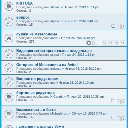
КПП ОКА
Последнее сообщение
stels40
«
Пт янв 11, 2019 10:11 pm
Ответы:
3
вопрос
Последнее сообщение
alleekc
«
Вс сен 23, 2018 9:48 am
Ответы:
15
1
2
сузуки из металолома
Последнее сообщение
andis
«
Пт авг 24, 2018 6:18 pm
Ответы:
276
1
16
17
18
19
…
Видеорегистраторы отзывы владельцев
Последнее сообщение
ssava
«
Пт авг 24, 2018 1:18 pm
Ответы:
2
Осторожно! Мошенники на Avito!
Последнее сообщение
trulonso
«
Чт июл 26, 2018 10:29 pm
Ответы:
2
Вопрос по редукторам
Последнее сообщение
qop
«
Чт июн 28, 2018 2:10 pm
Ответы:
4
бортовые редуктора
Последнее сообщение
X-Centric
«
Пт июн 22, 2018 10:35 am
Ответы:
19
1
2
Безопасность и багги
Последнее сообщение
Michaelbrurb
«
Сб июн 16, 2018 3:49 am
Ответы:
16
1
2
пылъник на гранату 85мм