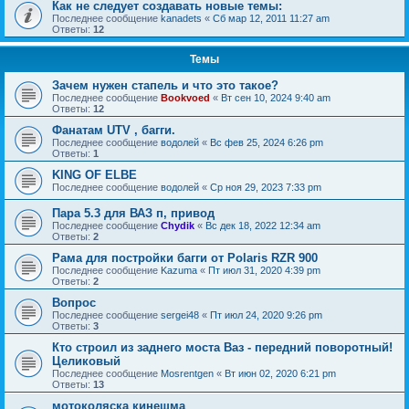
Как не следует создавать новые темы:
Последнее сообщение
kanadets
«
Сб мар 12, 2011 11:27 am
Ответы:
12
Темы
Зачем нужен стапель и что это такое?
Последнее сообщение
Bookvoed
«
Вт сен 10, 2024 9:40 am
Ответы:
12
Фанатам UTV , багги.
Последнее сообщение
водолей
«
Вс фев 25, 2024 6:26 pm
Ответы:
1
KING OF ELBE
Последнее сообщение
водолей
«
Ср ноя 29, 2023 7:33 pm
Пара 5.3 для ВАЗ п, привод
Последнее сообщение
Chydik
«
Вс дек 18, 2022 12:34 am
Ответы:
2
Рама для постройки багги от Polaris RZR 900
Последнее сообщение
Kazuma
«
Пт июл 31, 2020 4:39 pm
Ответы:
2
Вопрос
Последнее сообщение
sergei48
«
Пт июл 24, 2020 9:26 pm
Ответы:
3
Кто строил из заднего моста Ваз - передний поворотный!
Целиковый
Последнее сообщение
Mosrentgen
«
Вт июн 02, 2020 6:21 pm
Ответы:
13
мотоколяска кинешма