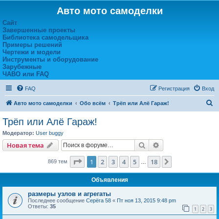
Авто мото самоделки
Сайт
Завершенные проекты
Библиотека самодельщика
Примеры решений
Чертежи и модели
Инструменты и оборудование
Зарубежные
ЧАВО или FAQ
FAQ
Регистрация
Вход
П
Авто мото самоделки
Обо всём
Трёп или Алё Гараж!
о
Трёп или Алё Гараж!
и
Модератор:
User buggy
с
Поиск
Расширенный пои
Новая тема
к
Страница
1
из
18
1
2
3
4
5
18
След.
869 тем
…
Объявления
размеры узлов и агрегаты
Последнее сообщение
Серёга 58
«
Пт ноя 13, 2015 9:48 pm
Ответы:
35
1
2
3