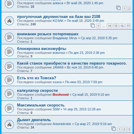
Последнее сообщение
алекса
«
Вт май 26, 2020 1:46 pm
Ответы:
18
1
2
прогулочная двухместная на базе ваз 2108
Последнее сообщение
KO3AK
«
Пн май 18, 2020 3:49 pm
Ответы:
240
1
14
15
16
17
…
внимание розыск потерпевших
Последнее сообщение
Владимир 34rus
«
Ср апр 22, 2020 5:35 pm
Ответы:
1
блокировка вискомуфты
Последнее сообщение
вовочка
«
Пн дек 23, 2019 2:36 pm
Ответы:
9
Какой станок приобрести в качестве первого токарного.
Последнее сообщение
JAWA9
«
Вс ноя 10, 2019 8:48 pm
Ответы:
7
Есть кто из Томска?
Последнее сообщение
ssava
«
Пн июн 03, 2019 7:59 pm
калкулатор скорости
Последнее сообщение
Bookvoed
«
Ср май 15, 2019 9:10 am
Ответы:
1
Максимальная скорость
Последнее сообщение
SSM
«
Чт апр 25, 2019 12:28 am
Ответы:
9
Дымит двигатель
Последнее сообщение
Antonioknisk
«
Ср мар 27, 2019 9:16 am
Ответы:
34
1
2
3