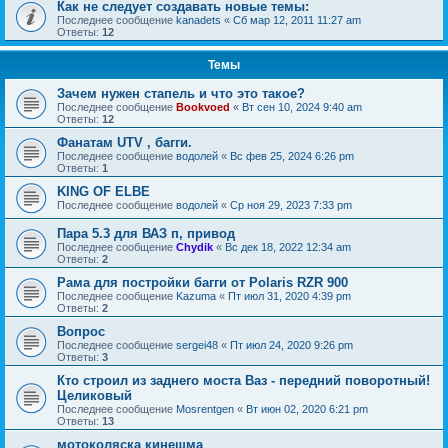
Как не следует создавать новые темы:
Последнее сообщение
kanadets
«
Сб мар 12, 2011 11:27 am
Ответы:
12
Темы
Зачем нужен стапель и что это такое?
Последнее сообщение
Bookvoed
«
Вт сен 10, 2024 9:40 am
Ответы:
12
Фанатам UTV , багги.
Последнее сообщение
водолей
«
Вс фев 25, 2024 6:26 pm
Ответы:
1
KING OF ELBE
Последнее сообщение
водолей
«
Ср ноя 29, 2023 7:33 pm
Пара 5.3 для ВАЗ п, привод
Последнее сообщение
Chydik
«
Вс дек 18, 2022 12:34 am
Ответы:
2
Рама для постройки багги от Polaris RZR 900
Последнее сообщение
Kazuma
«
Пт июл 31, 2020 4:39 pm
Ответы:
2
Вопрос
Последнее сообщение
sergei48
«
Пт июл 24, 2020 9:26 pm
Ответы:
3
Кто строил из заднего моста Ваз - передний поворотный!
Целиковый
Последнее сообщение
Mosrentgen
«
Вт июн 02, 2020 6:21 pm
Ответы:
13
мотоколяска кинешма