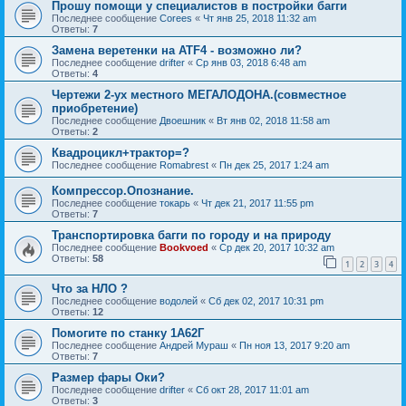
Прошу помощи у специалистов в постройки багги
Последнее сообщение
Corees
«
Чт янв 25, 2018 11:32 am
Ответы:
7
Замена веретенки на ATF4 - возможно ли?
Последнее сообщение
drifter
«
Ср янв 03, 2018 6:48 am
Ответы:
4
Чертежи 2-ух местного МЕГАЛОДОНА.(совместное
приобретение)
Последнее сообщение
Двоешник
«
Вт янв 02, 2018 11:58 am
Ответы:
2
Квадроцикл+трактор=?
Последнее сообщение
Romabrest
«
Пн дек 25, 2017 1:24 am
Компрессор.Опознание.
Последнее сообщение
токарь
«
Чт дек 21, 2017 11:55 pm
Ответы:
7
Транспортировка багги по городу и на природу
Последнее сообщение
Bookvoed
«
Ср дек 20, 2017 10:32 am
Ответы:
58
1
2
3
4
Что за НЛО ?
Последнее сообщение
водолей
«
Сб дек 02, 2017 10:31 pm
Ответы:
12
Помогите по станку 1А62Г
Последнее сообщение
Андрей Мураш
«
Пн ноя 13, 2017 9:20 am
Ответы:
7
Размер фары Оки?
Последнее сообщение
drifter
«
Сб окт 28, 2017 11:01 am
Ответы:
3