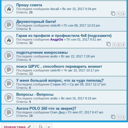
Прошу совета
Последнее сообщение
Аксай
«
Вс окт 15, 2017 9:34 pm
Ответы:
26
1
2
Двухмоторный багги!
Последнее сообщение
stels40
«
Пт сен 08, 2017 10:23 pm
Ответы:
5
Гараж из профиля и профнастила 4х8 (подскажите)
Последнее сообщение
АндрОв
«
Пт сен 01, 2017 8:51 am
Ответы:
32
1
2
3
подклъучение микросхемы
Последнее сообщение
andis
«
Вт авг 22, 2017 7:28 am
Ответы:
4
поиск ШРУС , способного переварить момент
Последнее сообщение
stels40
«
Чт авг 10, 2017 10:17 pm
Ответы:
13
У меня большой вопрос, что за чудо пепелац?
Последнее сообщение
Старик-ХО
«
Ср авг 09, 2017 12:17 pm
Ответы:
8
Вопросы - Вопросы
Последнее сообщение
andis
«
Вс июл 16, 2017 8:19 am
Ответы:
9
Aurora POLO 160 что за зверек)?
Последнее сообщение
Олег-Дмд
«
Пт июл 07, 2017 6:47 am
Ответы:
18
1
2
Новая тема