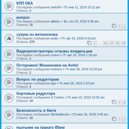
КПП ОКА
Последнее сообщение
stels40
«
Пт янв 11, 2019 10:11 pm
Ответы:
3
вопрос
Последнее сообщение
alleekc
«
Вс сен 23, 2018 9:48 am
Ответы:
15
1
2
сузуки из металолома
Последнее сообщение
andis
«
Пт авг 24, 2018 6:18 pm
Ответы:
276
1
16
17
18
19
…
Видеорегистраторы отзывы владельцев
Последнее сообщение
ssava
«
Пт авг 24, 2018 1:18 pm
Ответы:
2
Осторожно! Мошенники на Avito!
Последнее сообщение
trulonso
«
Чт июл 26, 2018 10:29 pm
Ответы:
2
Вопрос по редукторам
Последнее сообщение
qop
«
Чт июн 28, 2018 2:10 pm
Ответы:
4
бортовые редуктора
Последнее сообщение
X-Centric
«
Пт июн 22, 2018 10:35 am
Ответы:
19
1
2
Безопасность и багги
Последнее сообщение
Michaelbrurb
«
Сб июн 16, 2018 3:49 am
Ответы:
16
1
2
пылъник на гранату 85мм