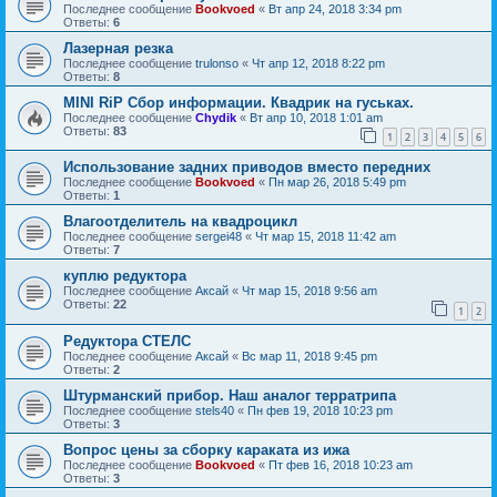
Последнее сообщение
Bookvoed
«
Вт апр 24, 2018 3:34 pm
Ответы:
6
Лазерная резка
Последнее сообщение
trulonso
«
Чт апр 12, 2018 8:22 pm
Ответы:
8
MINI RiP Сбор информации. Квадрик на гуськах.
Последнее сообщение
Chydik
«
Вт апр 10, 2018 1:01 am
Ответы:
83
1
2
3
4
5
6
Использование задних приводов вместо передних
Последнее сообщение
Bookvoed
«
Пн мар 26, 2018 5:49 pm
Ответы:
1
Влагоотделитель на квадроцикл
Последнее сообщение
sergei48
«
Чт мар 15, 2018 11:42 am
Ответы:
7
куплю редуктора
Последнее сообщение
Аксай
«
Чт мар 15, 2018 9:56 am
Ответы:
22
1
2
Редуктора СТЕЛС
Последнее сообщение
Аксай
«
Вс мар 11, 2018 9:45 pm
Ответы:
2
Штурманский прибор. Наш аналог терратрипа
Последнее сообщение
stels40
«
Пн фев 19, 2018 10:23 pm
Ответы:
3
Вопрос цены за сборку караката из ижа
Последнее сообщение
Bookvoed
«
Пт фев 16, 2018 10:23 am
Ответы:
3