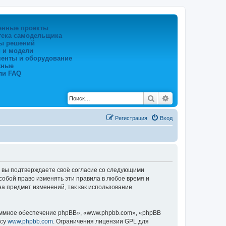
енные проекты
тека самодельщика
ы решений
 и модели
менты и оборудование
жные
ли FAQ
Поиск
Расширенный по
Регистрация
Вход
), вы подтверждаете своё согласие со следующими
собой право изменять эти правила в любое время и
на предмет изменений, так как использование
ммное обеспечение phpBB», «www.phpbb.com», «phpBB
есу
www.phpbb.com
. Ограничения лицензии GPL для