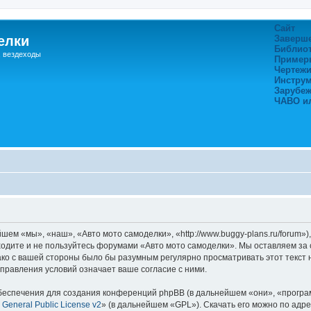
Сайт
елки
Заверш
Библио
, вездеходы
Пример
Чертежи
Инстру
Зарубе
ЧАВО и
ем «мы», «наш», «Авто мото самоделки», «http://www.buggy-plans.ru/forum»
аходите и не пользуйтесь форумами «Авто мото самоделки». Мы оставляем за 
ако с вашей стороны было бы разумным регулярно просматривать этот текст 
правления условий означает ваше согласие с ними.
еспечения для создания конференций phpBB (в дальнейшем «они», «програ
General Public License v2
» (в дальнейшем «GPL»). Скачать его можно по адр