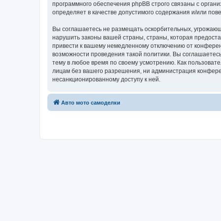
программного обеспечения phpBB строго связаны с органи
определяет в качестве допустимого содержания и/или по
Вы соглашаетесь не размещать оскорбительных, угрожающ
нарушить законы вашей страны, страны, которая предоста
привести к вашему немедленному отключению от конференц
возможности проведения такой политики. Вы соглашаетесь
тему в любое время по своему усмотрению. Как пользовате
лицам без вашего разрешения, ни администрация конференц
несанкционированному доступу к ней.
Авто мото самоделки