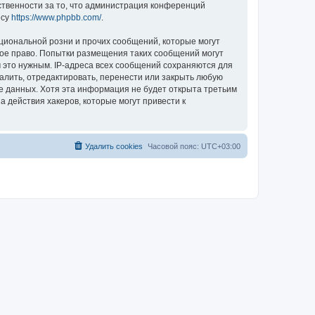
ственности за то, что администрация конференций
есу
https://www.phpbb.com/
.
циональной розни и прочих сообщений, которые могут
ное право. Попытки размещения таких сообщений могут
 это нужным. IP-адреса всех сообщений сохраняются для
алить, отредактировать, перенести или закрыть любую
зе данных. Хотя эта информация не будет открыта третьим
 действия хакеров, которые могут привести к
Удалить cookies
Часовой пояс:
UTC+03:00