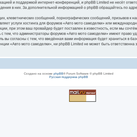
зацией и поддержкой интернет-конференций, и phpBB Limited не несёт ответ
ведения в них. За дополнительной информацией о phpBB обращайтесь по адр
их, клеветнических сообщений, порнографических сообщений, призывов к на
вляет услуги хостинга для форумов «Авто мото самоделки» или международ
ии, при этом ваш провайдер будет поставлен в известность, если мы сочтём
 с тем, что администраторы форумов «Авто мото самоделки» имеют право уд
ль вы согласны с тем, что введённая вами информация будет храниться в ба
ии «Авто мото самоделки», ни phpBB Limited не может быть ответственна за
Создано на основе
phpBB
® Forum Software © phpBB Limited
Русская поддержка phpBB