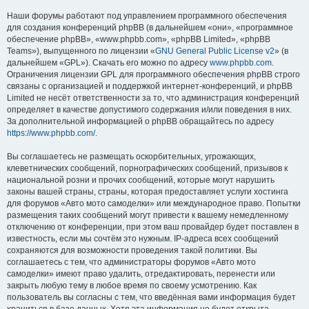
Наши форумы работают под управлением программного обеспечения
для создания конференций phpBB (в дальнейшем «они», «программное
обеспечение phpBB», «www.phpbb.com», «phpBB Limited», «phpBB
Teams»), выпущенного по лицензии «
GNU General Public License v2
» (в
дальнейшем «GPL»). Скачать его можно по адресу
www.phpbb.com
.
Ограничения лицензии GPL для программного обеспечения phpBB строго
связаны с организацией и поддержкой интернет-конференций, и phpBB
Limited не несёт ответственности за то, что администрация конференций
определяет в качестве допустимого содержания и/или поведения в них.
За дополнительной информацией о phpBB обращайтесь по адресу
https://www.phpbb.com/
.
Вы соглашаетесь не размещать оскорбительных, угрожающих,
клеветнических сообщений, порнографических сообщений, призывов к
национальной розни и прочих сообщений, которые могут нарушить
законы вашей страны, страны, которая предоставляет услуги хостинга
для форумов «Авто мото самоделки» или международное право. Попытки
размещения таких сообщений могут привести к вашему немедленному
отключению от конференции, при этом ваш провайдер будет поставлен в
известность, если мы сочтём это нужным. IP-адреса всех сообщений
сохраняются для возможности проведения такой политики. Вы
соглашаетесь с тем, что администраторы форумов «Авто мото
самоделки» имеют право удалить, отредактировать, перенести или
закрыть любую тему в любое время по своему усмотрению. Как
пользователь вы согласны с тем, что введённая вами информация будет