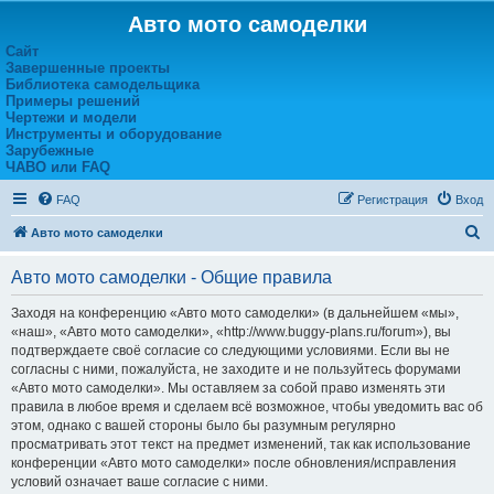
Авто мото самоделки
Сайт
Завершенные проекты
Библиотека самодельщика
Примеры решений
Чертежи и модели
Инструменты и оборудование
Зарубежные
ЧАВО или FAQ
FAQ
Регистрация
Вход
П
Авто мото самоделки
о
Авто мото самоделки - Общие правила
и
с
Заходя на конференцию «Авто мото самоделки» (в дальнейшем «мы»,
«наш», «Авто мото самоделки», «http://www.buggy-plans.ru/forum»), вы
к
подтверждаете своё согласие со следующими условиями. Если вы не
согласны с ними, пожалуйста, не заходите и не пользуйтесь форумами
«Авто мото самоделки». Мы оставляем за собой право изменять эти
правила в любое время и сделаем всё возможное, чтобы уведомить вас об
этом, однако с вашей стороны было бы разумным регулярно
просматривать этот текст на предмет изменений, так как использование
конференции «Авто мото самоделки» после обновления/исправления
условий означает ваше согласие с ними.