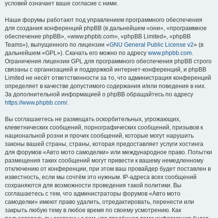
условий означает ваше согласие с ними.
Наши форумы работают под управлением программного обеспечения
для создания конференций phpBB (в дальнейшем «они», «программное
обеспечение phpBB», «www.phpbb.com», «phpBB Limited», «phpBB
Teams»), выпущенного по лицензии «
GNU General Public License v2
» (в
дальнейшем «GPL»). Скачать его можно по адресу
www.phpbb.com
.
Ограничения лицензии GPL для программного обеспечения phpBB строго
связаны с организацией и поддержкой интернет-конференций, и phpBB
Limited не несёт ответственности за то, что администрация конференций
определяет в качестве допустимого содержания и/или поведения в них.
За дополнительной информацией о phpBB обращайтесь по адресу
https://www.phpbb.com/
.
Вы соглашаетесь не размещать оскорбительных, угрожающих,
клеветнических сообщений, порнографических сообщений, призывов к
национальной розни и прочих сообщений, которые могут нарушить
законы вашей страны, страны, которая предоставляет услуги хостинга
для форумов «Авто мото самоделки» или международное право. Попытки
размещения таких сообщений могут привести к вашему немедленному
отключению от конференции, при этом ваш провайдер будет поставлен в
известность, если мы сочтём это нужным. IP-адреса всех сообщений
сохраняются для возможности проведения такой политики. Вы
соглашаетесь с тем, что администраторы форумов «Авто мото
самоделки» имеют право удалить, отредактировать, перенести или
закрыть любую тему в любое время по своему усмотрению. Как