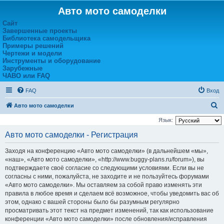
Авто мото самоделки
Сайт
Завершенные проекты
Библиотека самодельщика
Примеры решений
Чертежи и модели
Инструменты и оборудование
Зарубежные
ЧАВО или FAQ
FAQ
Вход
П
Авто мото самоделки
о
Язык:
и
Авто мото самоделки - Регистрация
с
Заходя на конференцию «Авто мото самоделки» (в дальнейшем «мы»,
к
«наш», «Авто мото самоделки», «http://www.buggy-plans.ru/forum»), вы
подтверждаете своё согласие со следующими условиями. Если вы не
согласны с ними, пожалуйста, не заходите и не пользуйтесь форумами
«Авто мото самоделки». Мы оставляем за собой право изменять эти
правила в любое время и сделаем всё возможное, чтобы уведомить вас об
этом, однако с вашей стороны было бы разумным регулярно
просматривать этот текст на предмет изменений, так как использование
конференции «Авто мото самоделки» после обновления/исправления