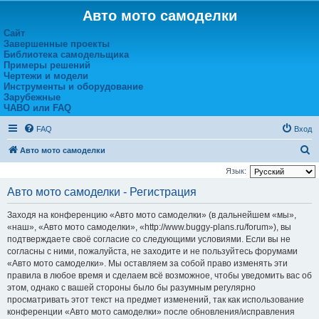
Авто мото самоделки
Сайт
Завершенные проекты
Библиотека самодельщика
Примеры решений
Чертежи и модели
Инструменты и оборудование
Зарубежные
ЧАВО или FAQ
FAQ
Вход
П
Авто мото самоделки
о
Язык:
и
Авто мото самоделки - Регистрация
с
Заходя на конференцию «Авто мото самоделки» (в дальнейшем «мы»,
к
«наш», «Авто мото самоделки», «http://www.buggy-plans.ru/forum»), вы
подтверждаете своё согласие со следующими условиями. Если вы не
согласны с ними, пожалуйста, не заходите и не пользуйтесь форумами
«Авто мото самоделки». Мы оставляем за собой право изменять эти
правила в любое время и сделаем всё возможное, чтобы уведомить вас об
этом, однако с вашей стороны было бы разумным регулярно
просматривать этот текст на предмет изменений, так как использование
конференции «Авто мото самоделки» после обновления/исправления