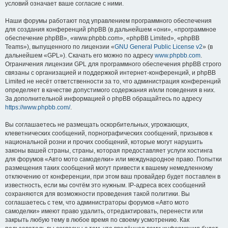
условий означает ваше согласие с ними.
Наши форумы работают под управлением программного обеспечения
для создания конференций phpBB (в дальнейшем «они», «программное
обеспечение phpBB», «www.phpbb.com», «phpBB Limited», «phpBB
Teams»), выпущенного по лицензии «
GNU General Public License v2
» (в
дальнейшем «GPL»). Скачать его можно по адресу
www.phpbb.com
.
Ограничения лицензии GPL для программного обеспечения phpBB строго
связаны с организацией и поддержкой интернет-конференций, и phpBB
Limited не несёт ответственности за то, что администрация конференций
определяет в качестве допустимого содержания и/или поведения в них.
За дополнительной информацией о phpBB обращайтесь по адресу
https://www.phpbb.com/
.
Вы соглашаетесь не размещать оскорбительных, угрожающих,
клеветнических сообщений, порнографических сообщений, призывов к
национальной розни и прочих сообщений, которые могут нарушить
законы вашей страны, страны, которая предоставляет услуги хостинга
для форумов «Авто мото самоделки» или международное право. Попытки
размещения таких сообщений могут привести к вашему немедленному
отключению от конференции, при этом ваш провайдер будет поставлен в
известность, если мы сочтём это нужным. IP-адреса всех сообщений
сохраняются для возможности проведения такой политики. Вы
соглашаетесь с тем, что администраторы форумов «Авто мото
самоделки» имеют право удалить, отредактировать, перенести или
закрыть любую тему в любое время по своему усмотрению. Как