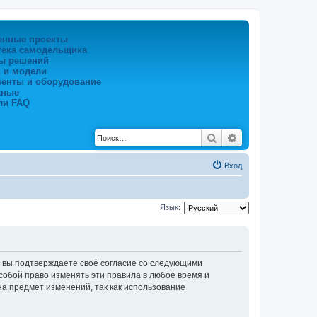
енные проекты
тека самодельщика
ы решений
 и модели
менты и оборудование
жные
ли FAQ
Поиск
Расширенный по
Вход
Язык:
), вы подтверждаете своё согласие со следующими
собой право изменять эти правила в любое время и
на предмет изменений, так как использование