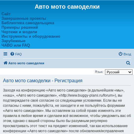
Авто мото самоделки
Сайт
Завершенные проекты
Библиотека самодельщика
Примеры решений
Чертежи и модели
Инструменты и оборудование
Зарубежные
ЧАВО или FAQ
FAQ
Вход
П
Авто мото самоделки
о
Язык:
и
Авто мото самоделки - Регистрация
с
Заходя на конференцию «Авто мото самоделки» (в дальнейшем «мы»,
к
«наш», «Авто мото самоделки», «http://www.buggy-plans.ru/forum»), вы
подтверждаете своё согласие со следующими условиями. Если вы не
согласны с ними, пожалуйста, не заходите и не пользуйтесь форумами
«Авто мото самоделки». Мы оставляем за собой право изменять эти
правила в любое время и сделаем всё возможное, чтобы уведомить вас об
этом, однако с вашей стороны было бы разумным регулярно
просматривать этот текст на предмет изменений, так как использование
конференции «Авто мото самоделки» после обновления/исправления