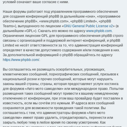
условий означает ваше согласие с ними.
Наши форумы работают под управлением программного обеспечения
для создания конференций phpBB (в дальнейшем «они», «программное
обеспечение phpBB», «www.phpbb.com», «phpBB Limited», «phpBB
Teams»), выпущенного по лицензии «
GNU General Public License v2
» (в
дальнейшем «GPL»). Скачать его можно по адресу
www.phpbb.com
.
Ограничения лицензии GPL для программного обеспечения phpBB строго
связаны с организацией и поддержкой интернет-конференций, и phpBB
Limited не несёт ответственности за то, что администрация конференций
определяет в качестве допустимого содержания и/или поведения в них.
За дополнительной информацией о phpBB обращайтесь по адресу
https://www.phpbb.com/
.
Вы соглашаетесь не размещать оскорбительных, угрожающих,
клеветнических сообщений, порнографических сообщений, призывов к
национальной розни и прочих сообщений, которые могут нарушить
законы вашей страны, страны, которая предоставляет услуги хостинга
для форумов «Авто мото самоделки» или международное право. Попытки
размещения таких сообщений могут привести к вашему немедленному
отключению от конференции, при этом ваш провайдер будет поставлен в
известность, если мы сочтём это нужным. IP-адреса всех сообщений
сохраняются для возможности проведения такой политики. Вы
соглашаетесь с тем, что администраторы форумов «Авто мото
самоделки» имеют право удалить, отредактировать, перенести или
закрыть любую тему в любое время по своему усмотрению. Как