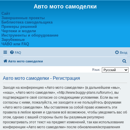
Авто мото самоделки
Сайт
Завершенные проекты
Библиотека самодельщика
Примеры решений
Чертежи и модели
Инструменты и оборудование
Зарубежные
ЧАВО или FAQ
FAQ
Вход
П
Авто мото самоделки
о
Язык:
и
Авто мото самоделки - Регистрация
с
Заходя на конференцию «Авто мото самоделки» (в дальнейшем «мы»,
к
«наш», «Авто мото самоделки», «http://www.buggy-plans.ru/forum»), вы
подтверждаете своё согласие со следующими условиями. Если вы не
согласны с ними, пожалуйста, не заходите и не пользуйтесь форумами
«Авто мото самоделки». Мы оставляем за собой право изменять эти
правила в любое время и сделаем всё возможное, чтобы уведомить вас об
этом, однако с вашей стороны было бы разумным регулярно
просматривать этот текст на предмет изменений, так как использование
конференции «Авто мото самоделки» после обновления/исправления