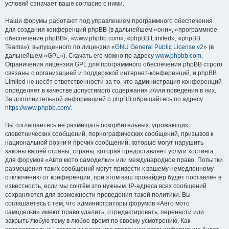
условий означает ваше согласие с ними.
Наши форумы работают под управлением программного обеспечения
для создания конференций phpBB (в дальнейшем «они», «программное
обеспечение phpBB», «www.phpbb.com», «phpBB Limited», «phpBB
Teams»), выпущенного по лицензии «
GNU General Public License v2
» (в
дальнейшем «GPL»). Скачать его можно по адресу
www.phpbb.com
.
Ограничения лицензии GPL для программного обеспечения phpBB строго
связаны с организацией и поддержкой интернет-конференций, и phpBB
Limited не несёт ответственности за то, что администрация конференций
определяет в качестве допустимого содержания и/или поведения в них.
За дополнительной информацией о phpBB обращайтесь по адресу
https://www.phpbb.com/
.
Вы соглашаетесь не размещать оскорбительных, угрожающих,
клеветнических сообщений, порнографических сообщений, призывов к
национальной розни и прочих сообщений, которые могут нарушить
законы вашей страны, страны, которая предоставляет услуги хостинга
для форумов «Авто мото самоделки» или международное право. Попытки
размещения таких сообщений могут привести к вашему немедленному
отключению от конференции, при этом ваш провайдер будет поставлен в
известность, если мы сочтём это нужным. IP-адреса всех сообщений
сохраняются для возможности проведения такой политики. Вы
соглашаетесь с тем, что администраторы форумов «Авто мото
самоделки» имеют право удалить, отредактировать, перенести или
закрыть любую тему в любое время по своему усмотрению. Как