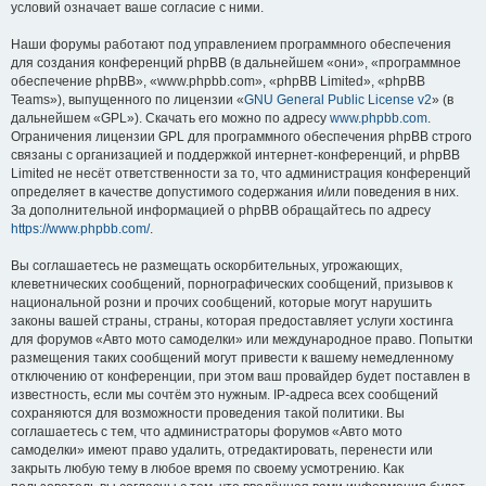
условий означает ваше согласие с ними.
Наши форумы работают под управлением программного обеспечения
для создания конференций phpBB (в дальнейшем «они», «программное
обеспечение phpBB», «www.phpbb.com», «phpBB Limited», «phpBB
Teams»), выпущенного по лицензии «
GNU General Public License v2
» (в
дальнейшем «GPL»). Скачать его можно по адресу
www.phpbb.com
.
Ограничения лицензии GPL для программного обеспечения phpBB строго
связаны с организацией и поддержкой интернет-конференций, и phpBB
Limited не несёт ответственности за то, что администрация конференций
определяет в качестве допустимого содержания и/или поведения в них.
За дополнительной информацией о phpBB обращайтесь по адресу
https://www.phpbb.com/
.
Вы соглашаетесь не размещать оскорбительных, угрожающих,
клеветнических сообщений, порнографических сообщений, призывов к
национальной розни и прочих сообщений, которые могут нарушить
законы вашей страны, страны, которая предоставляет услуги хостинга
для форумов «Авто мото самоделки» или международное право. Попытки
размещения таких сообщений могут привести к вашему немедленному
отключению от конференции, при этом ваш провайдер будет поставлен в
известность, если мы сочтём это нужным. IP-адреса всех сообщений
сохраняются для возможности проведения такой политики. Вы
соглашаетесь с тем, что администраторы форумов «Авто мото
самоделки» имеют право удалить, отредактировать, перенести или
закрыть любую тему в любое время по своему усмотрению. Как