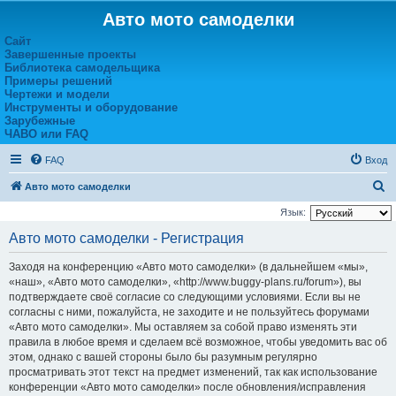
Авто мото самоделки
Сайт
Завершенные проекты
Библиотека самодельщика
Примеры решений
Чертежи и модели
Инструменты и оборудование
Зарубежные
ЧАВО или FAQ
FAQ
Вход
П
Авто мото самоделки
о
Язык:
и
Авто мото самоделки - Регистрация
с
Заходя на конференцию «Авто мото самоделки» (в дальнейшем «мы»,
к
«наш», «Авто мото самоделки», «http://www.buggy-plans.ru/forum»), вы
подтверждаете своё согласие со следующими условиями. Если вы не
согласны с ними, пожалуйста, не заходите и не пользуйтесь форумами
«Авто мото самоделки». Мы оставляем за собой право изменять эти
правила в любое время и сделаем всё возможное, чтобы уведомить вас об
этом, однако с вашей стороны было бы разумным регулярно
просматривать этот текст на предмет изменений, так как использование
конференции «Авто мото самоделки» после обновления/исправления