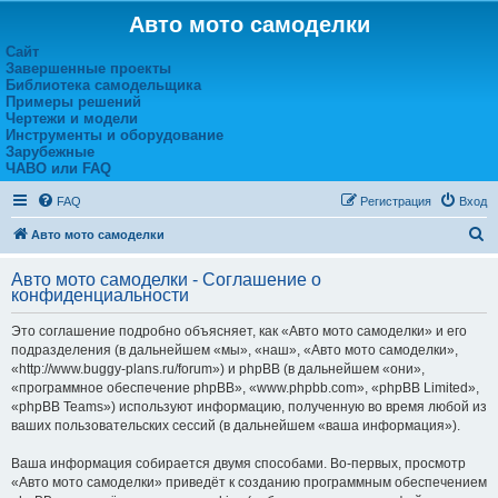
Авто мото самоделки
Сайт
Завершенные проекты
Библиотека самодельщика
Примеры решений
Чертежи и модели
Инструменты и оборудование
Зарубежные
ЧАВО или FAQ
FAQ
Регистрация
Вход
П
Авто мото самоделки
о
Авто мото самоделки - Соглашение о
и
конфиденциальности
с
Это соглашение подробно объясняет, как «Авто мото самоделки» и его
к
подразделения (в дальнейшем «мы», «наш», «Авто мото самоделки»,
«http://www.buggy-plans.ru/forum») и phpBB (в дальнейшем «они»,
«программное обеспечение phpBB», «www.phpbb.com», «phpBB Limited»,
«phpBB Teams») используют информацию, полученную во время любой из
ваших пользовательских сессий (в дальнейшем «ваша информация»).
Ваша информация собирается двумя способами. Во-первых, просмотр
«Авто мото самоделки» приведёт к созданию программным обеспечением