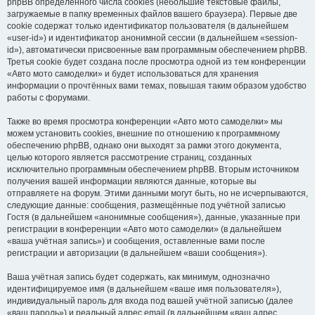
phpBB определённого числа cookies (небольшие текстовые файлы,
загружаемые в папку временных файлов вашего браузера). Первые две
cookie содержат только идентификатор пользователя (в дальнейшем
«user-id») и идентификатор анонимной сессии (в дальнейшем «session-
id»), автоматически присвоенные вам программным обеспечением phpBB.
Третья cookie будет создана после просмотра одной из тем конференции
«Авто мото самоделки» и будет использоваться для хранения
информации о прочтённых вами темах, повышая таким образом удобство
работы с форумами.
Также во время просмотра конференции «Авто мото самоделки» мы
можем установить cookies, внешние по отношению к программному
обеспечению phpBB, однако они выходят за рамки этого документа,
целью которого является рассмотрение страниц, созданных
исключительно программным обеспечением phpBB. Вторым источником
получения вашей информации являются данные, которые вы
отправляете на форум. Этими данными могут быть, но не исчерпываются,
следующие данные: сообщения, размещённые под учётной записью
Гостя (в дальнейшем «анонимные сообщения»), данные, указанные при
регистрации в конференции «Авто мото самоделки» (в дальнейшем
«ваша учётная запись») и сообщения, оставленные вами после
регистрации и авторизации (в дальнейшем «ваши сообщения»).
Ваша учётная запись будет содержать, как минимум, однозначно
идентифицируемое имя (в дальнейшем «ваше имя пользователя»),
индивидуальный пароль для входа под вашей учётной записью (далее
«ваш пароль») и реальный адрес email (в дальнейшем «ваш адрес