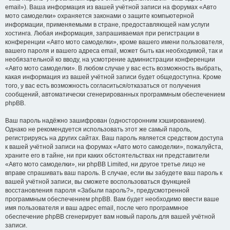
email»). Ваша информация из вашей учётной записи на форумах «Авто
мото самоделки» охраняется законами о защите компьютерной
информации, применяемыми в стране, предоставляющей нам услуги
хостинга. Любая информация, запрашиваемая при регистрации в
конференции «Авто мото самоделки», кроме вашего имени пользователя,
вашего пароля и вашего адреса email, может быть как необходимой, так и
необязательной ко вводу, на усмотрение администрации конференции
«Авто мото самоделки». В любом случае у вас есть возможность выбрать,
какая информация из вашей учётной записи будет общедоступна. Кроме
того, у вас есть возможность согласиться/отказаться от получения
сообщений, автоматически сгенерированных программным обеспечением
phpBB.
Ваш пароль надёжно зашифрован (односторонним хэшированием).
Однако не рекомендуется использовать этот же самый пароль,
регистрируясь на других сайтах. Ваш пароль является средством доступа
к вашей учётной записи на форумах «Авто мото самоделки», пожалуйста,
храните его в тайне, ни при каких обстоятельствах ни представители
«Авто мото самоделки», ни phpBB Limited, ни другое третье лицо не
вправе спрашивать ваш пароль. В случае, если вы забудете ваш пароль к
вашей учётной записи, вы сможете воспользоваться функцией
восстановления пароля «Забыли пароль?», предусмотренной
программным обеспечением phpBB. Вам будет необходимо ввести ваше
имя пользователя и ваш адрес email, после чего программное
обеспечение phpBB сгенерирует вам новый пароль для вашей учётной
записи.