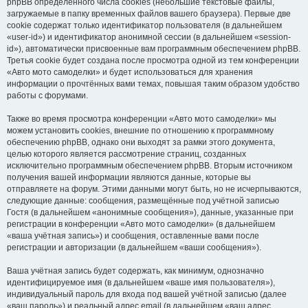
phpBB определённого числа cookies (небольшие текстовые файлы,
загружаемые в папку временных файлов вашего браузера). Первые две
cookie содержат только идентификатор пользователя (в дальнейшем
«user-id») и идентификатор анонимной сессии (в дальнейшем «session-
id»), автоматически присвоенные вам программным обеспечением phpBB.
Третья cookie будет создана после просмотра одной из тем конференции
«Авто мото самоделки» и будет использоваться для хранения
информации о прочтённых вами темах, повышая таким образом удобство
работы с форумами.
Также во время просмотра конференции «Авто мото самоделки» мы
можем установить cookies, внешние по отношению к программному
обеспечению phpBB, однако они выходят за рамки этого документа,
целью которого является рассмотрение страниц, созданных
исключительно программным обеспечением phpBB. Вторым источником
получения вашей информации являются данные, которые вы
отправляете на форум. Этими данными могут быть, но не исчерпываются,
следующие данные: сообщения, размещённые под учётной записью
Гостя (в дальнейшем «анонимные сообщения»), данные, указанные при
регистрации в конференции «Авто мото самоделки» (в дальнейшем
«ваша учётная запись») и сообщения, оставленные вами после
регистрации и авторизации (в дальнейшем «ваши сообщения»).
Ваша учётная запись будет содержать, как минимум, однозначно
идентифицируемое имя (в дальнейшем «ваше имя пользователя»),
индивидуальный пароль для входа под вашей учётной записью (далее
«ваш пароль») и реальный адрес email (в дальнейшем «ваш адрес