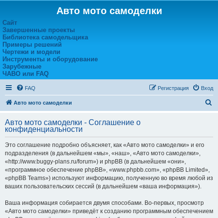
Авто мото самоделки
Сайт
Завершенные проекты
Библиотека самодельщика
Примеры решений
Чертежи и модели
Инструменты и оборудование
Зарубежные
ЧАВО или FAQ
FAQ
Регистрация
Вход
П
Авто мото самоделки
о
Авто мото самоделки - Соглашение о
и
конфиденциальности
с
Это соглашение подробно объясняет, как «Авто мото самоделки» и его
к
подразделения (в дальнейшем «мы», «наш», «Авто мото самоделки»,
«http://www.buggy-plans.ru/forum») и phpBB (в дальнейшем «они»,
«программное обеспечение phpBB», «www.phpbb.com», «phpBB Limited»,
«phpBB Teams») используют информацию, полученную во время любой из
ваших пользовательских сессий (в дальнейшем «ваша информация»).
Ваша информация собирается двумя способами. Во-первых, просмотр
«Авто мото самоделки» приведёт к созданию программным обеспечением