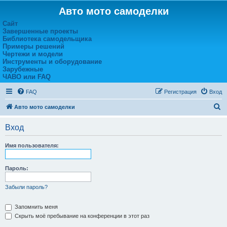
Авто мото самоделки
Сайт
Завершенные проекты
Библиотека самодельщика
Примеры решений
Чертежи и модели
Инструменты и оборудование
Зарубежные
ЧАВО или FAQ
FAQ
Регистрация
Вход
П
Авто мото самоделки
о
Вход
и
с
Имя пользователя:
к
Пароль:
Забыли пароль?
Запомнить меня
Скрыть моё пребывание на конференции в этот раз