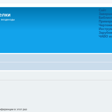
Сайт
елки
Заверш
Библио
, вездеходы
Пример
Чертежи
Инстру
Зарубе
ЧАВО и
ференции в этот раз