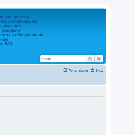
енные проекты
тека самодельщика
ы решений
 и модели
менты и оборудование
жные
ли FAQ
Поиск
Расширенный по
Регистрация
Вход