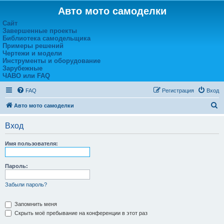
Авто мото самоделки
Сайт
Завершенные проекты
Библиотека самодельщика
Примеры решений
Чертежи и модели
Инструменты и оборудование
Зарубежные
ЧАВО или FAQ
FAQ
Регистрация
Вход
П
Авто мото самоделки
о
Вход
и
с
Имя пользователя:
к
Пароль:
Забыли пароль?
Запомнить меня
Скрыть моё пребывание на конференции в этот раз