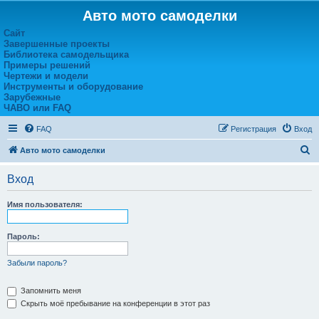
Авто мото самоделки
Сайт
Завершенные проекты
Библиотека самодельщика
Примеры решений
Чертежи и модели
Инструменты и оборудование
Зарубежные
ЧАВО или FAQ
FAQ
Регистрация
Вход
П
Авто мото самоделки
о
Вход
и
с
Имя пользователя:
к
Пароль:
Забыли пароль?
Запомнить меня
Скрыть моё пребывание на конференции в этот раз