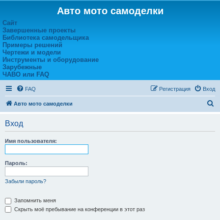
Авто мото самоделки
Сайт
Завершенные проекты
Библиотека самодельщика
Примеры решений
Чертежи и модели
Инструменты и оборудование
Зарубежные
ЧАВО или FAQ
FAQ
Регистрация
Вход
П
Авто мото самоделки
о
Вход
и
с
Имя пользователя:
к
Пароль:
Забыли пароль?
Запомнить меня
Скрыть моё пребывание на конференции в этот раз