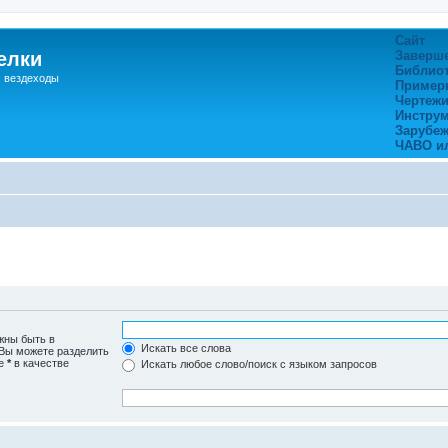
Сайт
елки
Заверш
Библио
, вездеходы
Пример
Чертежи
Инстру
Зарубе
ЧАВО и
жны быть в
Искать все слова
 Вы можете разделить
те
*
в качестве
Искать любое слово/поиск с языком запросов