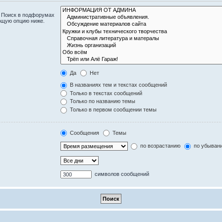
. Поиск в подфорумах
ющую опцию ниже.
Да
Нет
В названиях тем и текстах сообщений
Только в текстах сообщений
Только по названию темы
Только в первом сообщении темы
Сообщения
Темы
по возрастанию
по убыван
символов сообщений