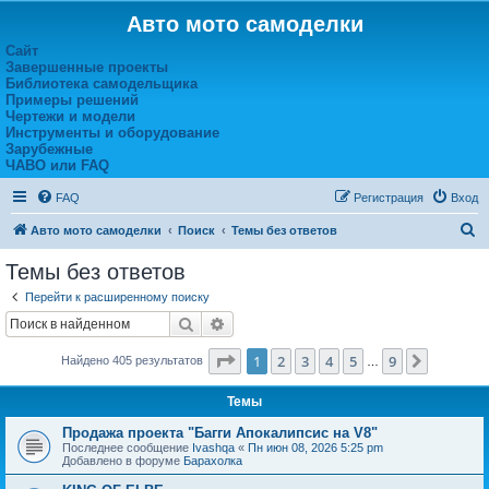
Авто мото самоделки
Сайт
Завершенные проекты
Библиотека самодельщика
Примеры решений
Чертежи и модели
Инструменты и оборудование
Зарубежные
ЧАВО или FAQ
FAQ
Регистрация
Вход
П
Авто мото самоделки
Поиск
Темы без ответов
о
Темы без ответов
и
Перейти к расширенному поиску
с
Поиск
Расширенный поиск
к
Страница
1
из
9
1
2
3
4
5
9
След.
Найдено 405 результатов
…
Темы
Продажа проекта "Багги Апокалипсис на V8"
Последнее сообщение
Ivashqa
«
Пн июн 08, 2026 5:25 pm
Добавлено в форуме
Барахолка