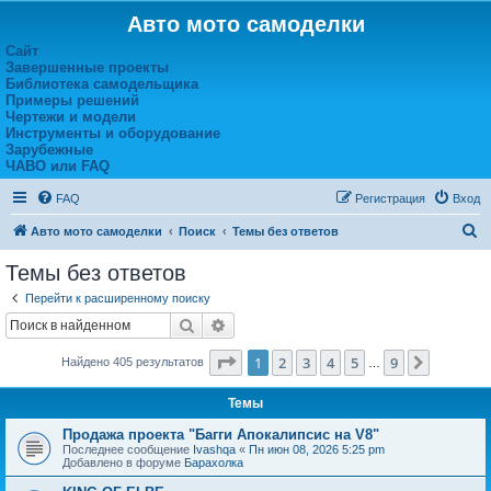
Авто мото самоделки
Сайт
Завершенные проекты
Библиотека самодельщика
Примеры решений
Чертежи и модели
Инструменты и оборудование
Зарубежные
ЧАВО или FAQ
FAQ
Регистрация
Вход
П
Авто мото самоделки
Поиск
Темы без ответов
о
Темы без ответов
и
Перейти к расширенному поиску
с
Поиск
Расширенный поиск
к
Страница
1
из
9
1
2
3
4
5
9
След.
Найдено 405 результатов
…
Темы
Продажа проекта "Багги Апокалипсис на V8"
Последнее сообщение
Ivashqa
«
Пн июн 08, 2026 5:25 pm
Добавлено в форуме
Барахолка