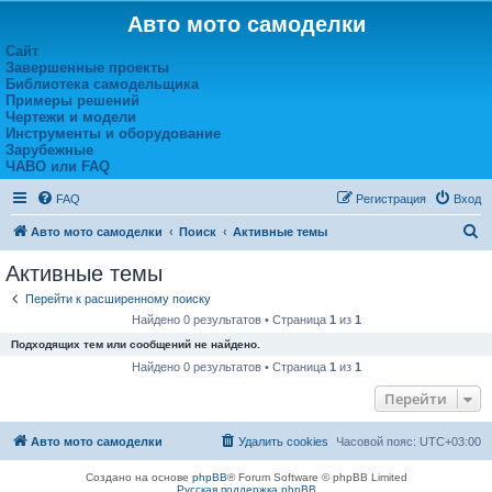
Авто мото самоделки
Сайт
Завершенные проекты
Библиотека самодельщика
Примеры решений
Чертежи и модели
Инструменты и оборудование
Зарубежные
ЧАВО или FAQ
FAQ
Регистрация
Вход
П
Авто мото самоделки
Поиск
Активные темы
о
Активные темы
и
Перейти к расширенному поиску
с
Найдено 0 результатов • Страница
1
из
1
к
Подходящих тем или сообщений не найдено.
Найдено 0 результатов • Страница
1
из
1
Перейти
Авто мото самоделки
Удалить cookies
Часовой пояс:
UTC+03:00
Создано на основе
phpBB
® Forum Software © phpBB Limited
Русская поддержка phpBB