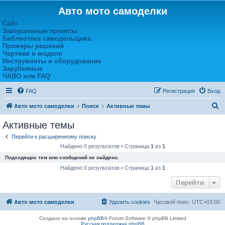
Авто мото самоделки
Сайт
Завершенные проекты
Библиотека самодельщика
Примеры решений
Чертежи и модели
Инструменты и оборудование
Зарубежные
ЧАВО или FAQ
FAQ
Регистрация
Вход
П
Авто мото самоделки
Поиск
Активные темы
о
Активные темы
и
Перейти к расширенному поиску
с
Найдено 0 результатов • Страница
1
из
1
к
Подходящих тем или сообщений не найдено.
Найдено 0 результатов • Страница
1
из
1
Перейти
Авто мото самоделки
Удалить cookies
Часовой пояс:
UTC+03:00
Создано на основе
phpBB
® Forum Software © phpBB Limited
Русская поддержка phpBB