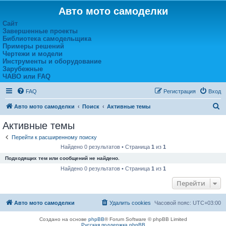
Авто мото самоделки
Сайт
Завершенные проекты
Библиотека самодельщика
Примеры решений
Чертежи и модели
Инструменты и оборудование
Зарубежные
ЧАВО или FAQ
FAQ
Регистрация
Вход
П
Авто мото самоделки
Поиск
Активные темы
о
Активные темы
и
Перейти к расширенному поиску
с
Найдено 0 результатов • Страница
1
из
1
к
Подходящих тем или сообщений не найдено.
Найдено 0 результатов • Страница
1
из
1
Перейти
Авто мото самоделки
Удалить cookies
Часовой пояс:
UTC+03:00
Создано на основе
phpBB
® Forum Software © phpBB Limited
Русская поддержка phpBB