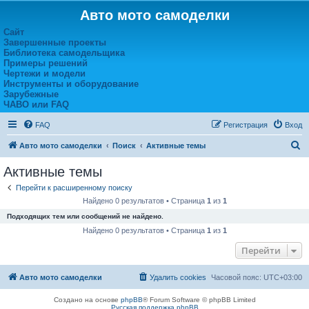
Авто мото самоделки
Сайт
Завершенные проекты
Библиотека самодельщика
Примеры решений
Чертежи и модели
Инструменты и оборудование
Зарубежные
ЧАВО или FAQ
FAQ
Регистрация
Вход
П
Авто мото самоделки
Поиск
Активные темы
о
Активные темы
и
Перейти к расширенному поиску
с
Найдено 0 результатов • Страница
1
из
1
к
Подходящих тем или сообщений не найдено.
Найдено 0 результатов • Страница
1
из
1
Перейти
Авто мото самоделки
Удалить cookies
Часовой пояс:
UTC+03:00
Создано на основе
phpBB
® Forum Software © phpBB Limited
Русская поддержка phpBB