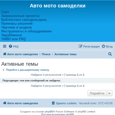
Авто мото самоделки
Сайт
Завершенные проекты
Библиотека самодельщика
Примеры решений
Чертежи и модели
Инструменты и оборудование
Зарубежные
ЧАВО или FAQ
FAQ
Регистрация
Вход
П
Авто мото самоделки
Поиск
Активные темы
о
Активные темы
и
Перейти к расширенному поиску
с
Найдено 0 результатов • Страница
1
из
1
к
Подходящих тем или сообщений не найдено.
Найдено 0 результатов • Страница
1
из
1
Перейти
Авто мото самоделки
Удалить cookies
Часовой пояс:
UTC+03:00
Создано на основе
phpBB
® Forum Software © phpBB Limited
Русская поддержка phpBB