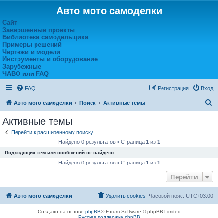
Авто мото самоделки
Сайт
Завершенные проекты
Библиотека самодельщика
Примеры решений
Чертежи и модели
Инструменты и оборудование
Зарубежные
ЧАВО или FAQ
FAQ
Регистрация
Вход
П
Авто мото самоделки
Поиск
Активные темы
о
Активные темы
и
Перейти к расширенному поиску
с
Найдено 0 результатов • Страница
1
из
1
к
Подходящих тем или сообщений не найдено.
Найдено 0 результатов • Страница
1
из
1
Перейти
Авто мото самоделки
Удалить cookies
Часовой пояс:
UTC+03:00
Создано на основе
phpBB
® Forum Software © phpBB Limited
Русская поддержка phpBB