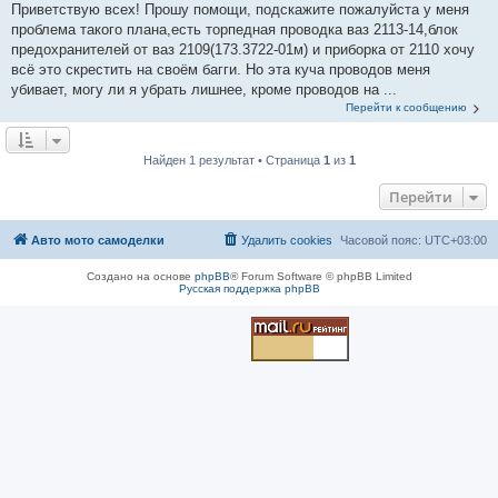
Приветствую всех! Прошу помощи, подскажите пожалуйста у меня
проблема такого плана,есть торпедная проводка ваз 2113-14,блок
предохранителей от ваз 2109(173.3722-01м) и приборка от 2110 хочу
всё это скрестить на своём багги. Но эта куча проводов меня
убивает, могу ли я убрать лишнее, кроме проводов на ...
Перейти к сообщению
Найден 1 результат • Страница
1
из
1
Перейти
Авто мото самоделки
Удалить cookies
Часовой пояс:
UTC+03:00
Создано на основе
phpBB
® Forum Software © phpBB Limited
Русская поддержка phpBB