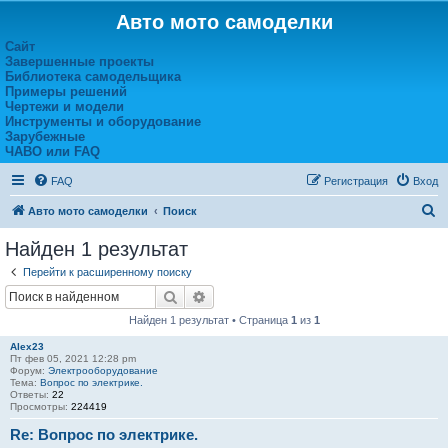
Авто мото самоделки
Сайт
Завершенные проекты
Библиотека самодельщика
Примеры решений
Чертежи и модели
Инструменты и оборудование
Зарубежные
ЧАВО или FAQ
FAQ
Регистрация
Вход
П
Авто мото самоделки
Поиск
о
Найден 1 результат
и
Перейти к расширенному поиску
с
Поиск
Расширенный поиск
к
Найден 1 результат • Страница
1
из
1
Alex23
Пт фев 05, 2021 12:28 pm
Форум:
Электрооборудование
Тема:
Вопрос по электрике.
Ответы:
22
Просмотры:
224419
Re: Вопрос по электрике.