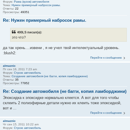
Форум:
Рама (кузов) автомобиля
Тема:
Нужен примерный набросок рамы.
Ответы:
22
Просмотры:
49351
Re: Нужен примерный набросок рамы.
400LS писал(а):
это что?
да так хрень....извени , я не учел твой интелектуальный уровень.
:blush2:
Перейти к сообщению
almaznic
Пт сен 16, 2011 7:23 am
Форум:
Строю автомобиль
Тема:
Создание автомобиля (не багги, копия ламборджини)
Ответы:
35
Просмотры:
77952
Re: Создание автомобиля (не багги, копия ламборджини)
Эпоксидка к эпоксидке нормально клеется. А вот для того чтобы
склеить 2 полиэфирные детали нужно их клеить тоже эпоксидкой,
вот и ...
Перейти к сообщению
almaznic
Чт сен 15, 2011 10:22 am
Форум:
Строю автомобиль