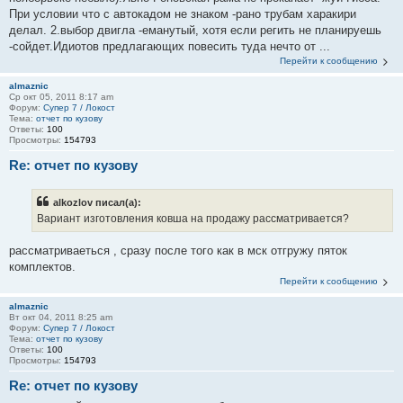
При условии что с автокадом не знаком -рано трубам харакири
делал. 2.выбор двигла -еманутый, хотя если регить не планируешь
-сойдет.Идиотов предлагающих повесить туда нечто от ...
Перейти к сообщению
almaznic
Ср окт 05, 2011 8:17 am
Форум:
Супер 7 / Локост
Тема:
отчет по кузову
Ответы:
100
Просмотры:
154793
Re: отчет по кузову
alkozlov писал(а):
Вариант изготовления ковша на продажу рассматривается?
рассматриваеться , сразу после того как в мск отгружу пяток
комплектов.
Перейти к сообщению
almaznic
Вт окт 04, 2011 8:25 am
Форум:
Супер 7 / Локост
Тема:
отчет по кузову
Ответы:
100
Просмотры:
154793
Re: отчет по кузову