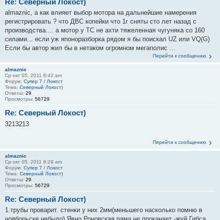
Re: Северный Локост)
almaznic, а как влияет выбор мотора на дальнейшие намерения
регистрировать ? что ДВС копейки что 1г сняты сто лет назад с
производства.... а мотор у ТС не ахти тяжеленная чугуняка со 160
силами... если уж японоразборка рядом я бы поискал UZ или VQ(G)
Если бы автор жил бы в нетаком огромном мегаполис ...
Перейти к сообщению
almaznic
Ср окт 05, 2011 8:42 am
Форум:
Супер 7 / Локост
Тема:
Северный Локост)
Ответы:
29
Просмотры:
56729
Re: Северный Локост)
3213213
Перейти к сообщению
almaznic
Ср окт 05, 2011 8:29 am
Форум:
Супер 7 / Локост
Тема:
Северный Локост)
Ответы:
29
Просмотры:
56729
Re: Северный Локост)
1.трубы проварит. стенки у них 2мм(меньшего насколько помню в
нояборьске небыло).Явно Роновская рама не проканает -жуй Гибса.