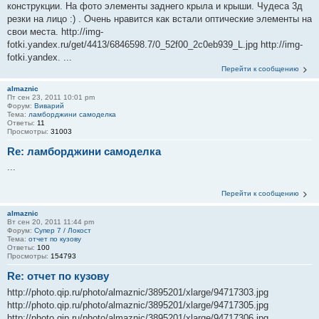
конструкции. На фото элементы заднего крыла и крыши. Чудеса 3д
резки на лицо :) . Очень нравится как встали оптические элементы на
свои места. http://img-
fotki.yandex.ru/get/4413/6846598.7/0_52f00_2c0eb939_L.jpg http://img-
fotki.yandex. ...
Перейти к сообщению
almaznic
Пт сен 23, 2011 10:01 pm
Форум:
Виварий
Тема:
ламборджини самоделка
Ответы:
11
Просмотры:
31003
Re: ламборджини самоделка
...
Перейти к сообщению
almaznic
Вт сен 20, 2011 11:44 pm
Форум:
Супер 7 / Локост
Тема:
отчет по кузову
Ответы:
100
Просмотры:
154793
Re: отчет по кузову
http://photo.qip.ru/photo/almaznic/3895201/xlarge/94717303.jpg
http://photo.qip.ru/photo/almaznic/3895201/xlarge/94717305.jpg
http://photo.qip.ru/photo/almaznic/3895201/xlarge/94717306.jpg