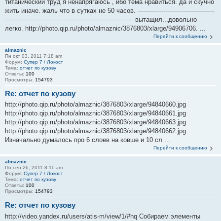
титанический труд я ненапрягаюсь , ибо тема нравиться. да и скучно
жить иначе. жаль что в сутках не 50 часов. ---------------------------------------
----------------------------------------------------------------- вытащил...довольно
легко. http://photo.qip.ru/photo/almaznic/3876803/xlarge/94906706. ...
Перейти к сообщению
almaznic
Пн окт 03, 2011 7:18 am
Форум:
Супер 7 / Локост
Тема:
отчет по кузову
Ответы:
100
Просмотры:
154793
Re: отчет по кузову
http://photo.qip.ru/photo/almaznic/3876803/xlarge/94840660.jpg
http://photo.qip.ru/photo/almaznic/3876803/xlarge/94840661.jpg
http://photo.qip.ru/photo/almaznic/3876803/xlarge/94840663.jpg
http://photo.qip.ru/photo/almaznic/3876803/xlarge/94840662.jpg
Изначально думалось про 6 слоев на ковше и 10 сл ...
Перейти к сообщению
almaznic
Пн сен 26, 2011 8:11 am
Форум:
Супер 7 / Локост
Тема:
отчет по кузову
Ответы:
100
Просмотры:
154793
Re: отчет по кузову
http://video.yandex.ru/users/atis-m/view/1/#hq Собираем элементы