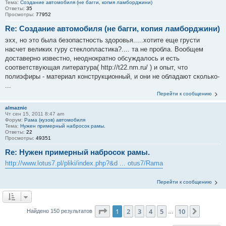
Тема:
Создание автомобиля (не багги, копия ламборджини)
Ответы:
35
Просмотры:
77952
Re: Создание автомобиля (не багги, копия ламборджини)
эхх, но это была безопастность здоровья.....хотите еще грусти
насчет великих гуру стеклопластика?.... та не пробла. Вообщем
доставерно известно, неоднократно обсуждалось и есть
соответствующая литература( http://t22.nm.ru/ ) и опыт, что
полиэфиры - материал конструкционный, и они не обладают сколько-
...
Перейти к сообщению
almaznic
Чт сен 15, 2011 8:47 am
Форум:
Рама (кузов) автомобиля
Тема:
Нужен примерный набросок рамы.
Ответы:
22
Просмотры:
49351
Re: Нужен примерный набросок рамы.
http://www.lotus7.pl/pliki/index.php?&d ... otus7/Rama
Перейти к сообщению
Страница
1
из
10
1
2
3
4
5
10
След.
Найдено 150 результатов
…