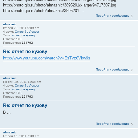
http://photo.qip.ru/photo/almaznic/3895201/xlarge/94717307.jpg
http://photo.qip.ru/photo/almaznic/3895201 ...
Перейти к сообщению
almaznic
Вт сен 20, 2011 9:09 am
Форум:
Супер 7 / Локост
Тема:
отчет по кузову
Ответы:
100
Просмотры:
154793
Re: отчет по кузову
http://www.youtube.com/watch?v=EsTvz6Vkw9s
Перейти к сообщению
almaznic
Пн сен 19, 2011 11:48 pm
Форум:
Супер 7 / Локост
Тема:
отчет по кузову
Ответы:
100
Просмотры:
154793
Re: отчет по кузову
В ...
Перейти к сообщению
almaznic
Пт сен 16, 2011 7:39 am