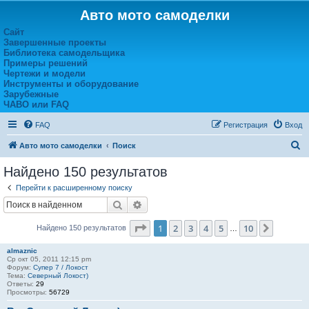
Авто мото самоделки
Сайт
Завершенные проекты
Библиотека самодельщика
Примеры решений
Чертежи и модели
Инструменты и оборудование
Зарубежные
ЧАВО или FAQ
FAQ
Регистрация
Вход
П
Авто мото самоделки
Поиск
о
Найдено 150 результатов
и
Перейти к расширенному поиску
с
Поиск
Расширенный поиск
к
Страница
1
из
10
1
2
3
4
5
10
След.
Найдено 150 результатов
…
almaznic
Ср окт 05, 2011 12:15 pm
Форум:
Супер 7 / Локост
Тема:
Северный Локост)
Ответы:
29
Просмотры:
56729