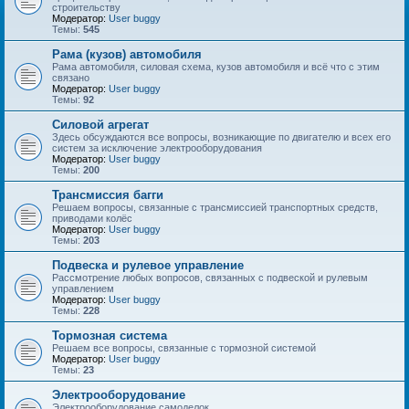
строительству
Модератор:
User buggy
Темы:
545
Рама (кузов) автомобиля
Рама автомобиля, силовая схема, кузов автомобиля и всё что с этим
связано
Модератор:
User buggy
Темы:
92
Силовой агрегат
Здесь обсуждаются все вопросы, возникающие по двигателю и всех его
систем за исключение электрооборудования
Модератор:
User buggy
Темы:
200
Трансмиссия багги
Решаем вопросы, связанные с трансмиссией транспортных средств,
приводами колёс
Модератор:
User buggy
Темы:
203
Подвеска и рулевое управление
Рассмотрение любых вопросов, связанных с подвеской и рулевым
управлением
Модератор:
User buggy
Темы:
228
Тормозная система
Решаем все вопросы, связанные с тормозной системой
Модератор:
User buggy
Темы:
23
Электрооборудование
Электрооборудование самоделок