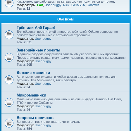
Как живем, где работаем, где катаемся, что получается а что нет.
Модераторы:
Laif
,
User buggy
,
Nick
,
GelioSKA
,
Goodwin
Темы:
12
Обо всём
Трёп или Алё Гараж!
Для общения посетителей и просто любителей. Общие вопросы, не
обязательно связанные с автомобилестроением.
Модератор:
User buggy
Темы:
871
Завершённые проекты
В данном разделе содержится отчёты об уже законченных проектах.
Просматривать раздел могут даже незарегистрированные пользователи.
Модератор:
User buggy
Темы:
205
Детские машинки
Авто, мото, снегоходная и любая другая самодельная техника для
детишек. Как бензиновая, так и электро.
Модератор:
User buggy
Темы:
94
Микромашинки
Маленькие машинки для больших и не очень дядек. Аналоги Dirt Davil,
TRQ и прочие GoCart-ы
Модератор:
User buggy
Темы:
26
Вопросы новичков
Вопросы от тех кто не знает с чего начать
Модератор:
User buggy
Темы:
554