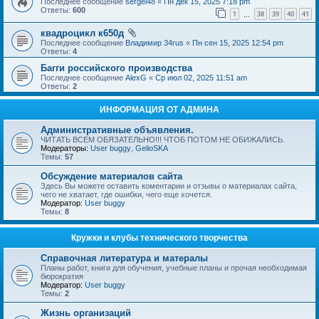
Последнее сообщение
sergei48
«
Пн дек 15, 2025 7:18 pm
Ответы:
600
1
38
39
40
41
…
квадроцикл к650д
Последнее сообщение
Владимир 34rus
«
Пн сен 15, 2025 12:54 pm
Ответы:
4
Багги российского производства
Последнее сообщение
AlexG
«
Ср июл 02, 2025 11:51 am
Ответы:
2
ИНФОРМАЦИЯ ОТ АДМИНА
Административные объявления.
ЧИТАТЬ ВСЕМ ОБЯЗАТЕЛЬНО!!! ЧТОБ ПОТОМ НЕ ОБИЖАЛИСЬ.
Модераторы:
User buggy
,
GelioSKA
Темы:
57
Обсуждение материалов сайта
Здесь Вы можете оставить коментарии и отзывы о материалах сайта,
чего не хватает, где ошибки, чего еще хочется.
Модератор:
User buggy
Темы:
8
Кружки и клубы технического творчества
Справочная литература и матералы
Планы работ, книги для обучения, учебные планы и прочая необходимая
бюрократия
Модератор:
User buggy
Темы:
2
Жизнь организаций