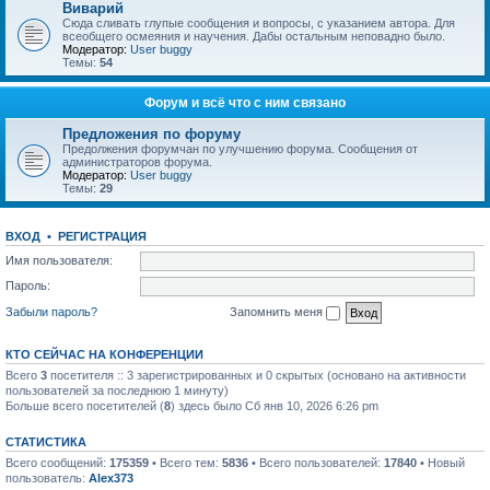
Виварий
Сюда сливать глупые сообщения и вопросы, с указанием автора. Для
всеобщего осмеяния и научения. Дабы остальным неповадно было.
Модератор:
User buggy
Темы:
54
Форум и всё что с ним связано
Предложения по форуму
Предолжения форумчан по улучшению форума. Сообщения от
администраторов форума.
Модератор:
User buggy
Темы:
29
ВХОД
•
РЕГИСТРАЦИЯ
Имя пользователя:
Пароль:
Забыли пароль?
Запомнить меня
КТО СЕЙЧАС НА КОНФЕРЕНЦИИ
Всего
3
посетителя :: 3 зарегистрированных и 0 скрытых (основано на активности
пользователей за последнюю 1 минуту)
Больше всего посетителей (
8
) здесь было Сб янв 10, 2026 6:26 pm
СТАТИСТИКА
Всего сообщений:
175359
• Всего тем:
5836
• Всего пользователей:
17840
• Новый
пользователь:
Alex373