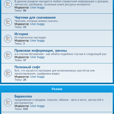
В данном разделе находится любая справочная информация о донорах,
запчастях, разборках, полезные книги ресурсы интернета
Модератор:
User buggy
Темы:
86
Чертежи для скачивания
Чертежи, которые можно скачать.
Модератор:
User buggy
Темы:
23
История
Историческое наследие.
Модератор:
User buggy
Темы:
3
Правовая информация, законы
а в случае беззакония - как обойти подобные случаи в следующий раз
Модератор:
User buggy
Темы:
37
Полезный софт
Всё, что касается программ для всевозможных расчётов или
проектирования, оцифровка видео
Модератор:
User buggy
Темы:
26
Разное
Барахолка
предложения о продаже, покупке, обмене - авто и мото, запчастей и
инструментов.
Модератор:
User buggy
Темы:
918