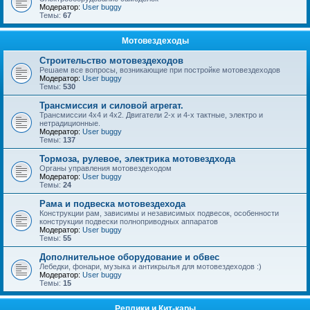
Модератор:
User buggy
Темы:
67
Мотовездеходы
Строительство мотовездеходов
Решаем все вопросы, возникающие при постройке мотовездеходов
Модератор:
User buggy
Темы:
530
Трансмиссия и силовой агрегат.
Трансмиссии 4х4 и 4х2. Двигатели 2-х и 4-х тактные, электро и
нетрадиционные.
Модератор:
User buggy
Темы:
137
Тормоза, рулевое, электрика мотовездхода
Органы управления мотовездеходом
Модератор:
User buggy
Темы:
24
Рама и подвеска мотовездехода
Конструкции рам, зависимы и независимых подвесок, особенности
конструкции подвески полноприводных аппаратов
Модератор:
User buggy
Темы:
55
Дополнительное оборудование и обвес
Лебедки, фонари, музыка и антикрылья для мотовездеходов :)
Модератор:
User buggy
Темы:
15
Реплики и Кит-кары