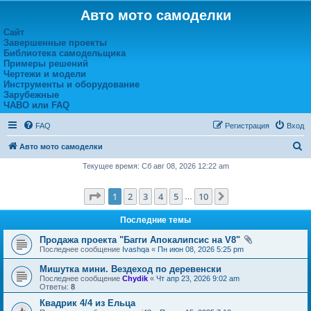
Авто мото самоделки
Сайт
Завершенные проекты
Библиотека самодельщика
Примеры решений
Чертежи и модели
Инструменты и оборудование
Зарубежные
ЧАВО или FAQ
FAQ
Регистрация
Вход
П
Авто мото самоделки
о
Текущее время: Сб авг 08, 2026 12:22 am
и
Страница
1
из
10
1
2
3
4
5
10
След.
с
…
к
Последние темы
Продажа проекта "Багги Апокалипсис на V8"
Последнее сообщение
Ivashqa
«
Пн июн 08, 2026 5:25 pm
Мишутка мини. Вездеход по деревенски
Последнее сообщение
Chydik
«
Чт апр 23, 2026 9:02 am
Ответы:
8
Квадрик 4/4 из Ельца