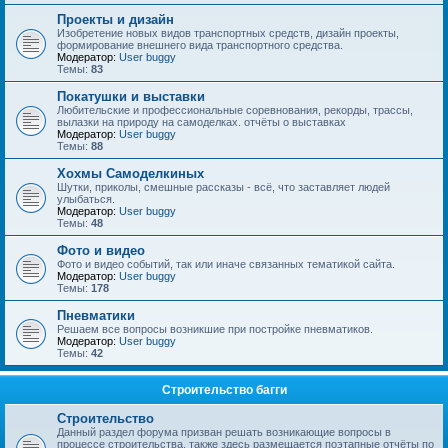
Проекты и дизайн
Изобретение новых видов транспортных средств, дизайн проекты,
формирование внешнего вида транспортного средства.
Модератор:
User buggy
Темы:
83
Покатушки и выставки
Любительские и профессиональные соревнования, рекорды, трассы,
вылазки на природу на самоделках. отчёты о выставках
Модератор:
User buggy
Темы:
88
Хохмы Самоделкиных
Шутки, приколы, смешные рассказы - всё, что заставляет людей
улыбаться.
Модератор:
User buggy
Темы:
48
Фото и видео
Фото и видео событий, так или иначе связанных тематикой сайта.
Модератор:
User buggy
Темы:
178
Пневматики
Решаем все вопросы возникшие при постройке пневматиков.
Модератор:
User buggy
Темы:
42
Строительство багги
Строительство
Данный раздел форума призван решать возникающие вопросы в
процессе строительства, также здесь размещается поэтапные отчёты по