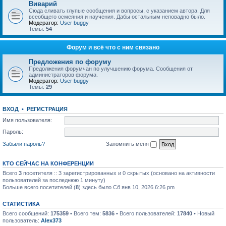
Виварий
Сюда сливать глупые сообщения и вопросы, с указанием автора. Для
всеобщего осмеяния и научения. Дабы остальным неповадно было.
Модератор:
User buggy
Темы:
54
Форум и всё что с ним связано
Предложения по форуму
Предолжения форумчан по улучшению форума. Сообщения от
администраторов форума.
Модератор:
User buggy
Темы:
29
ВХОД
•
РЕГИСТРАЦИЯ
Имя пользователя:
Пароль:
Забыли пароль?
Запомнить меня
КТО СЕЙЧАС НА КОНФЕРЕНЦИИ
Всего
3
посетителя :: 3 зарегистрированных и 0 скрытых (основано на активности
пользователей за последнюю 1 минуту)
Больше всего посетителей (
8
) здесь было Сб янв 10, 2026 6:26 pm
СТАТИСТИКА
Всего сообщений:
175359
• Всего тем:
5836
• Всего пользователей:
17840
• Новый
пользователь:
Alex373