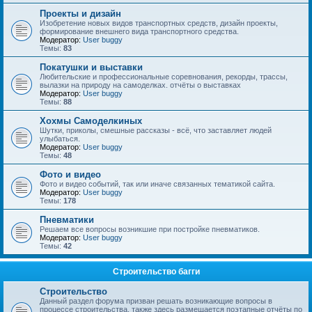
Проекты и дизайн
Изобретение новых видов транспортных средств, дизайн проекты,
формирование внешнего вида транспортного средства.
Модератор:
User buggy
Темы:
83
Покатушки и выставки
Любительские и профессиональные соревнования, рекорды, трассы,
вылазки на природу на самоделках. отчёты о выставках
Модератор:
User buggy
Темы:
88
Хохмы Самоделкиных
Шутки, приколы, смешные рассказы - всё, что заставляет людей
улыбаться.
Модератор:
User buggy
Темы:
48
Фото и видео
Фото и видео событий, так или иначе связанных тематикой сайта.
Модератор:
User buggy
Темы:
178
Пневматики
Решаем все вопросы возникшие при постройке пневматиков.
Модератор:
User buggy
Темы:
42
Строительство багги
Строительство
Данный раздел форума призван решать возникающие вопросы в
процессе строительства, также здесь размещается поэтапные отчёты по