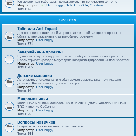
Как живем, где работаем, где катаемся, что получается а что нет.
Модераторы:
Laif
,
User buggy
,
Nick
,
GelioSKA
,
Goodwin
Темы:
12
Обо всём
Трёп или Алё Гараж!
Для общения посетителей и просто любителей. Общие вопросы, не
обязательно связанные с автомобилестроением.
Модератор:
User buggy
Темы:
871
Завершённые проекты
В данном разделе содержится отчёты об уже законченных проектах.
Просматривать раздел могут даже незарегистрированные пользователи.
Модератор:
User buggy
Темы:
205
Детские машинки
Авто, мото, снегоходная и любая другая самодельная техника для
детишек. Как бензиновая, так и электро.
Модератор:
User buggy
Темы:
94
Микромашинки
Маленькие машинки для больших и не очень дядек. Аналоги Dirt Davil,
TRQ и прочие GoCart-ы
Модератор:
User buggy
Темы:
26
Вопросы новичков
Вопросы от тех кто не знает с чего начать
Модератор:
User buggy
Темы:
554