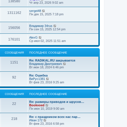
138580
Чт апр 23, 2026 9:02 am
sergei48
1311162
Пн дек 15, 2025 7:18 pm
Владимир 34rus
156056
Пн сен 15, 2025 12:54 pm
AlexG
176101
Ср июл 02, 2025 11:51 am
СООБЩЕНИЯ
ПОСЛЕДНЕЕ СООБЩЕНИЕ
Re: RADIKAL.RU закрывается
1151
П
Владимир Дмитриевич
е
Вт июн 18, 2024 6:46 pm
р
е
Re: Ошибка
92
й
П
ВиРус1381
т
е
Вт фев 23, 2016 9:25 am
и
р
к
е
п
й
СООБЩЕНИЯ
ПОСЛЕДНЕЕ СООБЩЕНИЕ
о
т
с
и
л
Re: размеры приводов и шрусов…
к
22
е
П
Bookvoed
п
д
е
Пн июн 10, 2019 9:00 am
о
н
р
с
е
е
л
Re: с праздником всех нас пар…
м
218
й
е
П
Иван 172
у
т
д
е
Вт фев 23, 2016 6:58 pm
с
и
н
р