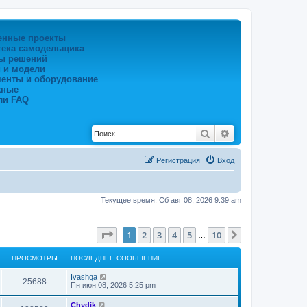
енные проекты
тека самодельщика
ы решений
 и модели
менты и оборудование
жные
ли FAQ
Поиск
Расширенный по
Регистрация
Вход
Текущее время: Сб авг 08, 2026 9:39 am
Страница
1
из
10
1
2
3
4
5
10
След.
…
ПРОСМОТРЫ
ПОСЛЕДНЕЕ СООБЩЕНИЕ
Ivashqa
25688
Пн июн 08, 2026 5:25 pm
Chydik