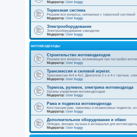
Модератор:
User buggy
Тормозная система
Решаем все вопросы, связанные с тормозной системой
Модератор:
User buggy
Электрооборудование
Электрооборудование самоделок
Модератор:
User buggy
МОТОВЕЗДЕХОДЫ
Строительство мотовездеходов
Решаем все вопросы, возникающие при постройке мото
Модератор:
User buggy
Трансмиссия и силовой агрегат.
Трансмиссии 4х4 и 4х2. Двигатели 2-х и 4-х тактные, эл
Модератор:
User buggy
Тормоза, рулевое, электрика мотовездхода
Органы управления мотовездеходом
Модератор:
User buggy
Рама и подвеска мотовездехода
Конструкции рам, зависимы и независимых подвесок, ос
Модератор:
User buggy
Дополнительное оборудование и обвес
Лебедки, фонари, музыка и антикрылья для мотовездеход
Модератор:
User buggy