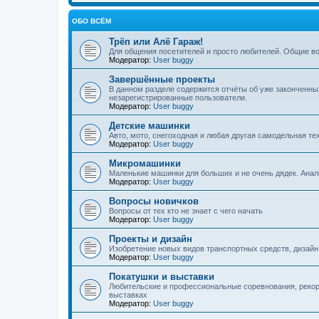
ОБО ВСЁМ
Трёп или Алё Гараж!
Для общения посетителей и просто любителей. Общие в
Модератор:
User buggy
Завершённые проекты
В данном разделе содержится отчёты об уже законченны
незарегистрированные пользователи.
Модератор:
User buggy
Детские машинки
Авто, мото, снегоходная и любая другая самодельная тех
Модератор:
User buggy
Микромашинки
Маленькие машинки для больших и не очень дядек. Аналог
Модератор:
User buggy
Вопросы новичков
Вопросы от тех кто не знает с чего начать
Модератор:
User buggy
Проекты и дизайн
Изобретение новых видов транспортных средств, дизайн
Модератор:
User buggy
Покатушки и выставки
Любительские и профессиональные соревнования, рекорд
выставках
Модератор:
User buggy