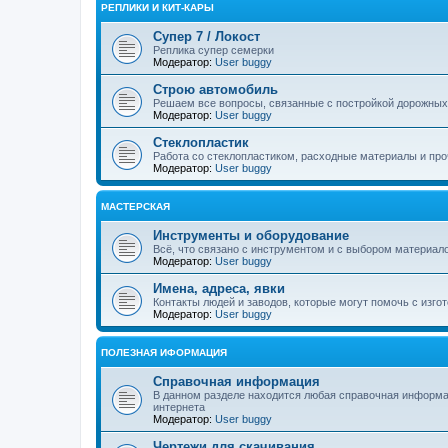
РЕПЛИКИ И КИТ-КАРЫ
Супер 7 / Локост
Реплика супер семерки
Модератор:
User buggy
Строю автомобиль
Решаем все вопросы, связанные с постройкой дорожных
Модератор:
User buggy
Стеклопластик
Работа со стеклопластиком, расходные материалы и пр
Модератор:
User buggy
МАСТЕРСКАЯ
Инструменты и оборудование
Всё, что связано с инструментом и с выбором материал
Модератор:
User buggy
Имена, адреса, явки
Контакты людей и заводов, которые могут помочь с изго
Модератор:
User buggy
ПОЛЕЗНАЯ ИФОРМАЦИЯ
Справочная информация
В данном разделе находится любая справочная информац
интернета
Модератор:
User buggy
Чертежи для скачивания