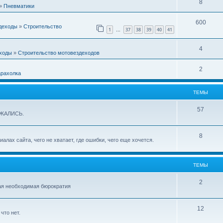
8
»
Пневматики
600
деходы
»
Строительство
1
37
38
39
40
41
…
4
ходы
»
Строительство мотовездеходов
2
рахолка
ТЕМЫ
57
ИЖАЛИСЬ.
8
лах сайта, чего не хватает, где ошибки, чего еще хочется.
ТЕМЫ
2
чая необходимая бюрократия
12
что нет.