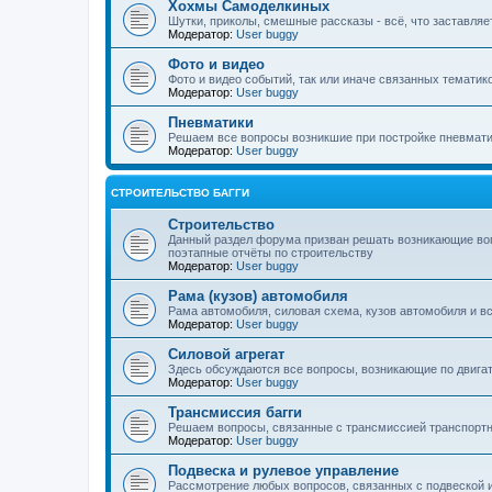
Хохмы Самоделкиных
Шутки, приколы, смешные рассказы - всё, что заставляе
Модератор:
User buggy
Фото и видео
Фото и видео событий, так или иначе связанных тематико
Модератор:
User buggy
Пневматики
Решаем все вопросы возникшие при постройке пневмати
Модератор:
User buggy
СТРОИТЕЛЬСТВО БАГГИ
Строительство
Данный раздел форума призван решать возникающие воп
поэтапные отчёты по строительству
Модератор:
User buggy
Рама (кузов) автомобиля
Рама автомобиля, силовая схема, кузов автомобиля и вс
Модератор:
User buggy
Силовой агрегат
Здесь обсуждаются все вопросы, возникающие по двигат
Модератор:
User buggy
Трансмиссия багги
Решаем вопросы, связанные с трансмиссией транспортн
Модератор:
User buggy
Подвеска и рулевое управление
Рассмотрение любых вопросов, связанных с подвеской