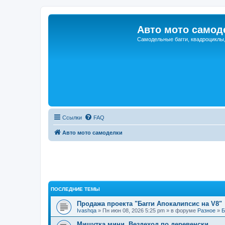
Авто мото самод
Самодельные багги, квадроциклы
Ссылки
FAQ
Авто мото самоделки
ПОСЛЕДНИЕ ТЕМЫ
Продажа проекта "Багги Апокалипсис на V8"
Ivashqa
» Пн июн 08, 2026 5:25 pm » в форуме
Разное
»
Б
Мишутка мини. Вездеход по деревенски