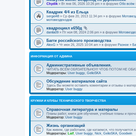
Chydik
» Вт янв 06, 2026 10:26 pm » в форуме
Обо всём
Квадрик 4/4 из Ельца
sergei48
» Ср фев 20, 2013 11:34 pm » в форуме
Мотовез
мотовездеходов
квадроцикл к650д
danila09
» Пт ноя 08, 2024 2:06 pm » в форуме
Мотовезде
Багги российского производства
AlexG
» Чт июн 26, 2025 10:04 am » в форуме
Разное
»
Ба
ИНФОРМАЦИЯ ОТ АДМИНА
Административные объявления.
ЧИТАТЬ ВСЕМ ОБЯЗАТЕЛЬНО!!! ЧТОБ ПОТОМ НЕ ОБ
Модераторы:
User buggy
,
GelioSKA
Обсуждение материалов сайта
Здесь Вы можете оставить коментарии и отзывы о материа
Модератор:
User buggy
КРУЖКИ И КЛУБЫ ТЕХНИЧЕСКОГО ТВОРЧЕСТВА
Справочная литература и матералы
Планы работ, книги для обучения, учебные планы и про
Модератор:
User buggy
Жизнь организаций
Как живем, где работаем, где катаемся, что получается а 
Модераторы:
Laif
,
User buggy
,
Nick
,
GelioSKA
,
Goodwin