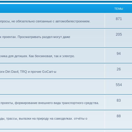
ТЕМЫ
871
опросы, не обязательно связанные с автомобилестроением.
205
х проектах. Просматривать раздел могут даже
94
ника для детишек. Как бензиновая, так и электро.
26
и Dirt Davil, TRQ и прочие GoCart-ы
554
83
 проекты, формирование внешнего вида транспортного средства.
88
ы, трассы, вылазки на природу на самоделках. отчёты о