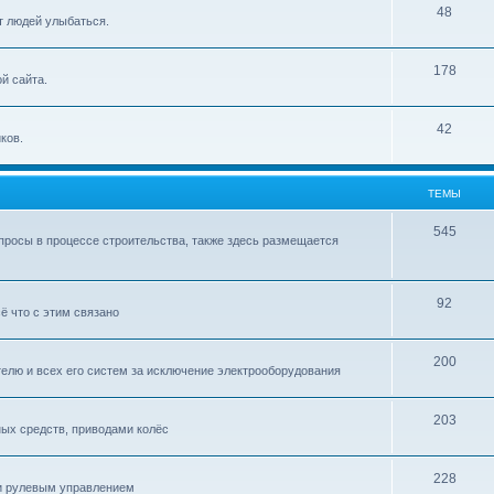
48
т людей улыбаться.
178
й сайта.
42
ков.
ТЕМЫ
545
росы в процессе строительства, также здесь размещается
92
ё что с этим связано
200
елю и всех его систем за исключение электрооборудования
203
ых средств, приводами колёс
228
 и рулевым управлением