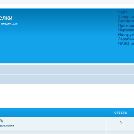
Сайт
елки
Заверш
Библио
, вездеходы
Пример
Чертежи
Инстру
Зарубе
ЧАВО и
ОТВЕТЫ
0
арахолка