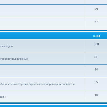
23
67
ТЕМЫ
530
вездеходов
137
ектро и нетрадиционные.
24
55
обенности конструкции подвески полноприводных аппаратов
15
ов :)