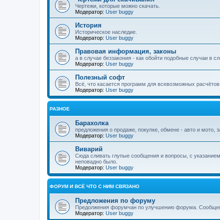
Чертежи, которые можно скачать.
Модератор:
User buggy
История
Историческое наследие.
Модератор:
User buggy
Правовая информация, законы
а в случае беззакония - как обойти подобные случаи в 
Модератор:
User buggy
Полезный софт
Всё, что касается программ для всевозможных расчётов
Модератор:
User buggy
РАЗНОЕ
Барахолка
предложения о продаже, покупке, обмене - авто и мото, 
Модератор:
User buggy
Виварий
Сюда сливать глупые сообщения и вопросы, с указанием
неповадно было.
Модератор:
User buggy
ФОРУМ И ВСЁ ЧТО С НИМ СВЯЗАНО
Предложения по форуму
Предолжения форумчан по улучшению форума. Сообщен
Модератор:
User buggy