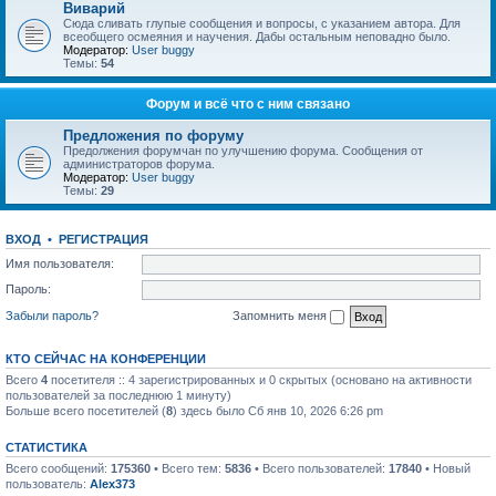
Виварий
Сюда сливать глупые сообщения и вопросы, с указанием автора. Для
всеобщего осмеяния и научения. Дабы остальным неповадно было.
Модератор:
User buggy
Темы:
54
Форум и всё что с ним связано
Предложения по форуму
Предолжения форумчан по улучшению форума. Сообщения от
администраторов форума.
Модератор:
User buggy
Темы:
29
ВХОД
•
РЕГИСТРАЦИЯ
Имя пользователя:
Пароль:
Забыли пароль?
Запомнить меня
КТО СЕЙЧАС НА КОНФЕРЕНЦИИ
Всего
4
посетителя :: 4 зарегистрированных и 0 скрытых (основано на активности
пользователей за последнюю 1 минуту)
Больше всего посетителей (
8
) здесь было Сб янв 10, 2026 6:26 pm
СТАТИСТИКА
Всего сообщений:
175360
• Всего тем:
5836
• Всего пользователей:
17840
• Новый
пользователь:
Alex373