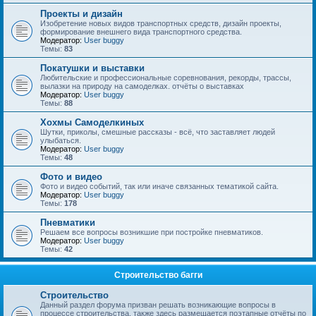
Проекты и дизайн
Изобретение новых видов транспортных средств, дизайн проекты,
формирование внешнего вида транспортного средства.
Модератор:
User buggy
Темы:
83
Покатушки и выставки
Любительские и профессиональные соревнования, рекорды, трассы,
вылазки на природу на самоделках. отчёты о выставках
Модератор:
User buggy
Темы:
88
Хохмы Самоделкиных
Шутки, приколы, смешные рассказы - всё, что заставляет людей
улыбаться.
Модератор:
User buggy
Темы:
48
Фото и видео
Фото и видео событий, так или иначе связанных тематикой сайта.
Модератор:
User buggy
Темы:
178
Пневматики
Решаем все вопросы возникшие при постройке пневматиков.
Модератор:
User buggy
Темы:
42
Строительство багги
Строительство
Данный раздел форума призван решать возникающие вопросы в
процессе строительства, также здесь размещается поэтапные отчёты по