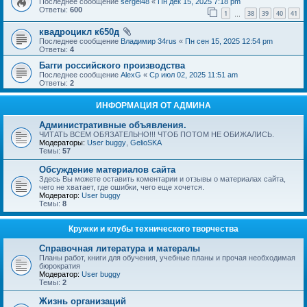
Последнее сообщение
sergei48
«
Пн дек 15, 2025 7:18 pm
Ответы:
600
1
38
39
40
41
…
квадроцикл к650д
Последнее сообщение
Владимир 34rus
«
Пн сен 15, 2025 12:54 pm
Ответы:
4
Багги российского производства
Последнее сообщение
AlexG
«
Ср июл 02, 2025 11:51 am
Ответы:
2
ИНФОРМАЦИЯ ОТ АДМИНА
Административные объявления.
ЧИТАТЬ ВСЕМ ОБЯЗАТЕЛЬНО!!! ЧТОБ ПОТОМ НЕ ОБИЖАЛИСЬ.
Модераторы:
User buggy
,
GelioSKA
Темы:
57
Обсуждение материалов сайта
Здесь Вы можете оставить коментарии и отзывы о материалах сайта,
чего не хватает, где ошибки, чего еще хочется.
Модератор:
User buggy
Темы:
8
Кружки и клубы технического творчества
Справочная литература и матералы
Планы работ, книги для обучения, учебные планы и прочая необходимая
бюрократия
Модератор:
User buggy
Темы:
2
Жизнь организаций