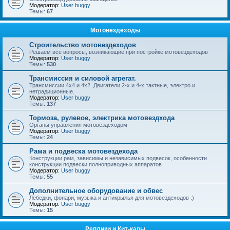
Модератор:
User buggy
Темы:
67
Мотовездеходы
Строительство мотовездеходов
Решаем все вопросы, возникающие при постройке мотовездеходов
Модератор:
User buggy
Темы:
530
Трансмиссия и силовой агрегат.
Трансмиссии 4х4 и 4х2. Двигатели 2-х и 4-х тактные, электро и
нетрадиционные.
Модератор:
User buggy
Темы:
137
Тормоза, рулевое, электрика мотовездхода
Органы управления мотовездеходом
Модератор:
User buggy
Темы:
24
Рама и подвеска мотовездехода
Конструкции рам, зависимы и независимых подвесок, особенности
конструкции подвески полноприводных аппаратов
Модератор:
User buggy
Темы:
55
Дополнительное оборудование и обвес
Лебедки, фонари, музыка и антикрылья для мотовездеходов :)
Модератор:
User buggy
Темы:
15
Реплики и Кит-кары