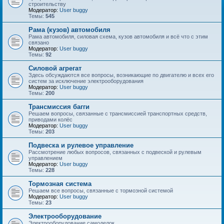
строительству
Модератор:
User buggy
Темы:
545
Рама (кузов) автомобиля
Рама автомобиля, силовая схема, кузов автомобиля и всё что с этим
связано
Модератор:
User buggy
Темы:
92
Силовой агрегат
Здесь обсуждаются все вопросы, возникающие по двигателю и всех его
систем за исключение электрооборудования
Модератор:
User buggy
Темы:
200
Трансмиссия багги
Решаем вопросы, связанные с трансмиссией транспортных средств,
приводами колёс
Модератор:
User buggy
Темы:
203
Подвеска и рулевое управление
Рассмотрение любых вопросов, связанных с подвеской и рулевым
управлением
Модератор:
User buggy
Темы:
228
Тормозная система
Решаем все вопросы, связанные с тормозной системой
Модератор:
User buggy
Темы:
23
Электрооборудование
Электрооборудование самоделок