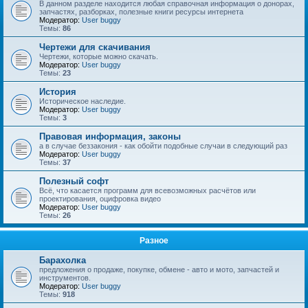
В данном разделе находится любая справочная информация о донорах,
запчастях, разборках, полезные книги ресурсы интернета
Модератор:
User buggy
Темы:
86
Чертежи для скачивания
Чертежи, которые можно скачать.
Модератор:
User buggy
Темы:
23
История
Историческое наследие.
Модератор:
User buggy
Темы:
3
Правовая информация, законы
а в случае беззакония - как обойти подобные случаи в следующий раз
Модератор:
User buggy
Темы:
37
Полезный софт
Всё, что касается программ для всевозможных расчётов или
проектирования, оцифровка видео
Модератор:
User buggy
Темы:
26
Разное
Барахолка
предложения о продаже, покупке, обмене - авто и мото, запчастей и
инструментов.
Модератор:
User buggy
Темы:
918