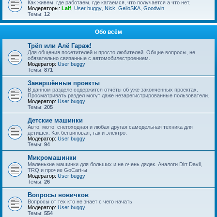
Как живем, где работаем, где катаемся, что получается а что нет.
Модераторы:
Laif
,
User buggy
,
Nick
,
GelioSKA
,
Goodwin
Темы:
12
Обо всём
Трёп или Алё Гараж!
Для общения посетителей и просто любителей. Общие вопросы, не
обязательно связанные с автомобилестроением.
Модератор:
User buggy
Темы:
871
Завершённые проекты
В данном разделе содержится отчёты об уже законченных проектах.
Просматривать раздел могут даже незарегистрированные пользователи.
Модератор:
User buggy
Темы:
205
Детские машинки
Авто, мото, снегоходная и любая другая самодельная техника для
детишек. Как бензиновая, так и электро.
Модератор:
User buggy
Темы:
94
Микромашинки
Маленькие машинки для больших и не очень дядек. Аналоги Dirt Davil,
TRQ и прочие GoCart-ы
Модератор:
User buggy
Темы:
26
Вопросы новичков
Вопросы от тех кто не знает с чего начать
Модератор:
User buggy
Темы:
554