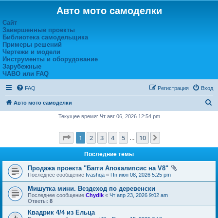
Авто мото самоделки
Сайт
Завершенные проекты
Библиотека самодельщика
Примеры решений
Чертежи и модели
Инструменты и оборудование
Зарубежные
ЧАВО или FAQ
FAQ
Регистрация
Вход
П
Авто мото самоделки
о
Текущее время: Чт авг 06, 2026 12:54 pm
и
Страница
1
из
10
1
2
3
4
5
10
След.
с
…
к
Последние темы
Продажа проекта "Багги Апокалипсис на V8"
Последнее сообщение
Ivashqa
«
Пн июн 08, 2026 5:25 pm
Мишутка мини. Вездеход по деревенски
Последнее сообщение
Chydik
«
Чт апр 23, 2026 9:02 am
Ответы:
8
Квадрик 4/4 из Ельца