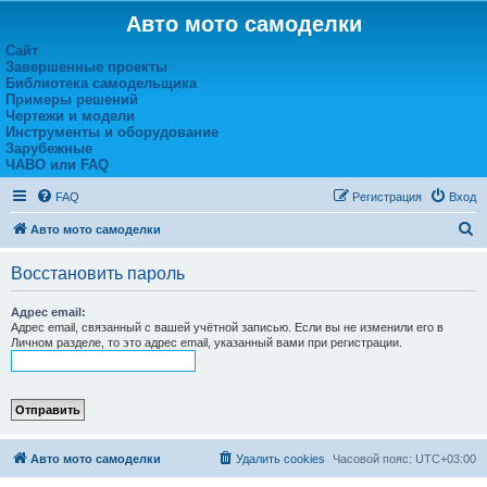
Авто мото самоделки
Сайт
Завершенные проекты
Библиотека самодельщика
Примеры решений
Чертежи и модели
Инструменты и оборудование
Зарубежные
ЧАВО или FAQ
FAQ
Регистрация
Вход
П
Авто мото самоделки
о
Восстановить пароль
и
с
Адрес email:
Адрес email, связанный с вашей учётной записью. Если вы не изменили его в
к
Личном разделе, то это адрес email, указанный вами при регистрации.
Авто мото самоделки
Удалить cookies
Часовой пояс:
UTC+03:00