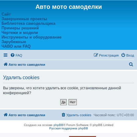
Авто мото самоделки
Сайт
Завершенные проекты
Библиотека самодельщика
Примеры решений
Чертежи и модели
Инструменты и оборудование
Зарубежные
ЧАВО или FAQ
FAQ
Регистрация
Вход
П
Авто мото самоделки
о
Удалить cookies
и
с
Вы уверены, что хотите удалить все cookie, установленные данной
конференцией?
к
Авто мото самоделки
Удалить cookies
Часовой пояс:
UTC+03:00
Создано на основе
phpBB
® Forum Software © phpBB Limited
Русская поддержка phpBB