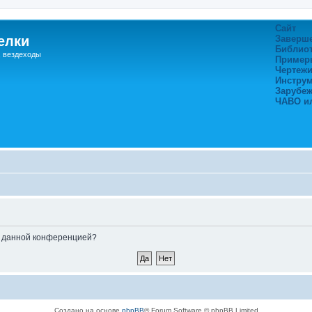
Сайт
елки
Заверш
Библио
, вездеходы
Пример
Чертежи
Инстру
Зарубе
ЧАВО и
ые данной конференцией?
Создано на основе
phpBB
® Forum Software © phpBB Limited