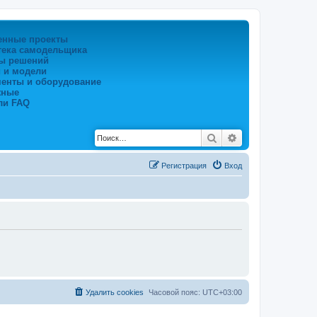
енные проекты
тека самодельщика
ы решений
 и модели
менты и оборудование
жные
ли FAQ
Поиск
Расширенный по
Регистрация
Вход
Удалить cookies
Часовой пояс:
UTC+03:00