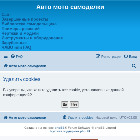
Авто мото самоделки
Сайт
Завершенные проекты
Библиотека самодельщика
Примеры решений
Чертежи и модели
Инструменты и оборудование
Зарубежные
ЧАВО или FAQ
FAQ
Регистрация
Вход
П
Авто мото самоделки
о
Удалить cookies
и
с
Вы уверены, что хотите удалить все cookie, установленные данной
конференцией?
к
Авто мото самоделки
Удалить cookies
Часовой пояс:
UTC+03:00
Создано на основе
phpBB
® Forum Software © phpBB Limited
Русская поддержка phpBB