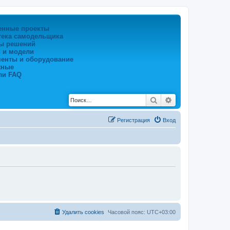
енные проекты
тека самодельщика
ы решений
 и модели
менты и оборудование
жные
ли FAQ
Поиск
Расширенный по
Регистрация
Вход
Удалить cookies
Часовой пояс:
UTC+03:00