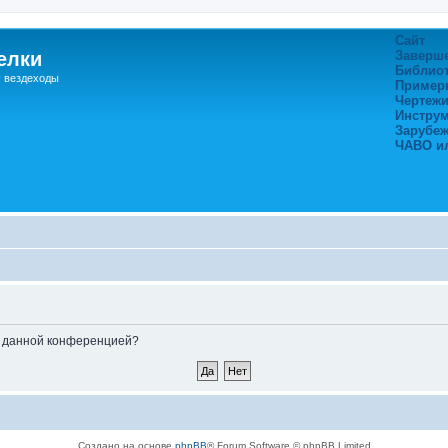
Сайт
елки
Заверш
Библио
, вездеходы
Пример
Чертежи
Инстру
Зарубе
ЧАВО и
ые данной конференцией?
Создано на основе
phpBB
® Forum Software © phpBB Limited