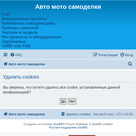
Авто мото самоделки
Сайт
Завершенные проекты
Библиотека самодельщика
Примеры решений
Чертежи и модели
Инструменты и оборудование
Зарубежные
ЧАВО или FAQ
FAQ
Регистрация
Вход
П
Авто мото самоделки
о
Удалить cookies
и
с
Вы уверены, что хотите удалить все cookie, установленные данной
конференцией?
к
Авто мото самоделки
Удалить cookies
Часовой пояс:
UTC+03:00
Создано на основе
phpBB
® Forum Software © phpBB Limited
Русская поддержка phpBB