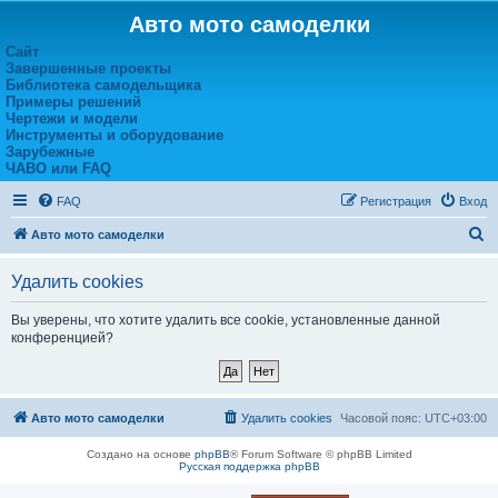
Авто мото самоделки
Сайт
Завершенные проекты
Библиотека самодельщика
Примеры решений
Чертежи и модели
Инструменты и оборудование
Зарубежные
ЧАВО или FAQ
FAQ
Регистрация
Вход
П
Авто мото самоделки
о
Удалить cookies
и
с
Вы уверены, что хотите удалить все cookie, установленные данной
конференцией?
к
Авто мото самоделки
Удалить cookies
Часовой пояс:
UTC+03:00
Создано на основе
phpBB
® Forum Software © phpBB Limited
Русская поддержка phpBB